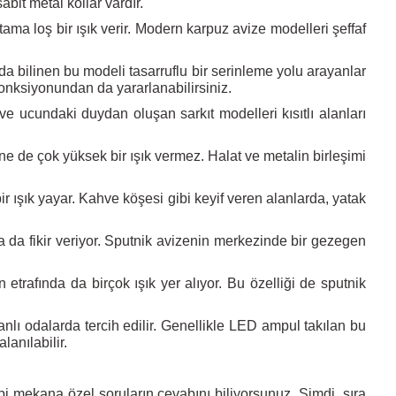
abit metal kollar vardır.
ama loş bir ışık verir. Modern karpuz avize modelleri şeffaf
k da bilinen bu modeli tasarruflu bir serinleme yolu arayanlar
fonksiyonundan da yararlanabilirsiniz.
 ucundaki duydan oluşan sarkıt modelleri kısıtlı alanları
 yine de çok yüksek bir ışık vermez. Halat ve metalin birleşimi
ir ışık yayar. Kahve köşesi gibi keyif veren alanlarda, yatak
da fikir veriyor. Sputnik avizenin merkezinde bir gezegen
 etrafında da birçok ışık yer alıyor. Bu özelliği de sputnik
anlı odalarda tercih edilir. Genellikle LED ampul takılan bu
anılabilir.
ibi mekana özel soruların cevabını biliyorsunuz. Şimdi, sıra