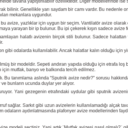
elde tavana yapıştırılabilir özelliktedir. Diğer modellerinde ise s
k bilinir. Genellikle yarı saydam bir camı vardır. Bu nedenle ort
anılan mekanlara uygundur.
n bu avize, yazlıklar için uygun bir seçim. Vantilatör avize olara
rmaya yarayan bir ip bulunur. Bu ipi çekerek kışın sadece avize 
ayan halatlı avizenin birçok stili bulunur. Sadece halattan ve
ir.
salon gibi odalarda kullanılabilir. Ancak halatlar kalın olduğu için
müş bir modeldir. Sepeti andıran yapıda olduğu için etrafa loş b
ı için mutfak, banyo ve balkonda tercih edilmez.
. Bu tanımlama aslında “Sputnik avize nedir?” sorusu hakkında 
 ve bunların ucunda duylar yer alıyor.
uruyor. Yani gezegenin etrafındaki uydular gibi sputnik avizenin
uf sağlar. Sarkıt gibi uzun avizelerin kullanılamadığı alçak tav
m odaların aydınlatmasında plafonyer avize modellerinden faydal
vize modeli seçtiniz. Yani artık ¨Mutfak avizesi nasıl olmalı?¨ g