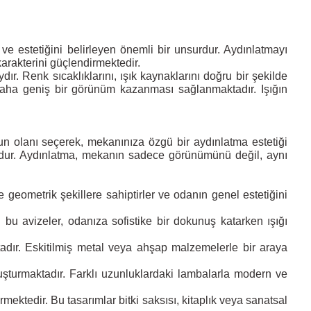
 estetiğini belirleyen önemli bir unsurdur. Aydınlatmayı
arakterini güçlendirmektedir.
ır. Renk sıcaklıklarını, ışık kaynaklarını doğru bir şekilde
 daha geniş bir görünüm kazanması sağlanmaktadır. Işığın
un olanı seçerek, mekanınıza özgü bir aydınlatma estetiği
surdur. Aydınlatma, mekanın sadece görünümünü değil, aynı
 geometrik şekillere sahiptirler ve odanın genel estetiğini
an bu avizeler, odanıza sofistike bir dokunuş katarken ışığı
ır. Eskitilmiş metal veya ahşap malzemelerle bir araya
oluşturmaktadır. Farklı uzunluklardaki lambalarla modern ve
mektedir. Bu tasarımlar bitki saksısı, kitaplık veya sanatsal