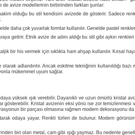
de avize modellerinin birbirinden farkları şunlar:
akim olduğu bu stil kendisini avizede de gösterir. Sadece renk
.
de daha çok yuvarlak formlar kullanılır. Genelde pastel renkler 
aya getirir. Etnik avize de adını aldığı bu stil gibi aykırı renkle
ljik bir his vermek için sıklıkla ham ahşap kullanılır. Kırsal h
olarak adlandırılır. Ancak eskitme tekniğinin kullanıldığı bazı 
asyonla mükemmel uyum sağlar.
ze odaya yüksek ışık verebilir. Dayanıklı ve uzun ömürlü kristal a
österebilir. Kristal avizenin eksi yönü ise zor temizlenmesi ve 
ekorasyonun bir parçası olmasına rağmen modern dekorasyonu da b
arak odaya yayar. Renkli türleri de bulunur. Modern görünümü
den biri olan metal, cam gibi ışığı yaymaz. Bu nedenle genelli