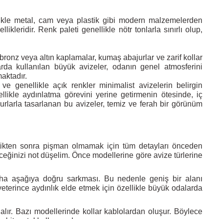
llikle metal, cam veya plastik gibi modern malzemelerden
ikleridir. Renk paleti genellikle nötr tonlarla sınırlı olup,
 bronz veya altın kaplamalar, kumaş abajurlar ve zarif kollar
larda kullanılan büyük avizeler, odanın genel atmosferini
aktadır.
r ve genellikle açık renkler minimalist avizelerin belirgin
llikle aydınlatma görevini yerine getirmenin ötesinde, iç
rlarla tasarlanan bu avizeler, temiz ve ferah bir görünüm
çtikten sonra pişman olmamak için tüm detayları önceden
eceğinizi not düşelim. Önce modellerine göre avize türlerine
daha aşağıya doğru sarkması. Bu nedenle geniş bir alanı
eterince aydınlık elde etmek için özellikle büyük odalarda
alır. Bazı modellerinde kollar kablolardan oluşur. Böylece