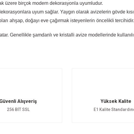
olmak üzere birçok modern dekorasyonla uyumludur.
korasyonlara uyum sağlar. Yaygın olarak avizelerin gövde kısım
lan ahşap, doğayı eve çağırmak isteyenlerin öncelikli tercihidir.
katar. Genellikle şamdanlı ve kristalli avize modellerinde kullanı
Güvenli Alışveriş
Yüksek Kalite
256 BİT SSL
E1 Kalite Standardı