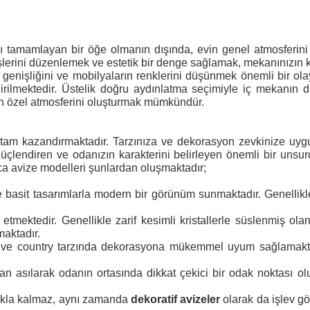
amamlayan bir öğe olmanın dışında, evin genel atmosferini ve
işlerini düzenlemek ve estetik bir denge sağlamak, mekanınızın k
genişliğini ve mobilyaların renklerini düşünmek önemli bir olayd
ndirilmektedir. Üstelik doğru aydınlatma seçimiyle iç mekanın
n özel atmosferini oluşturmak mümkündür.
 ortam kazandırmaktadır. Tarzınıza ve dekorasyon zevkinize uyg
ı güçlendiren ve odanızın karakterini belirleyen önemli bir un
ca avize modelleri şunlardan oluşmaktadır;
ve basit tasarımlarla modern bir görünüm sunmaktadır. Genellikle
l etmektedir. Genellikle zarif kesimli kristallerle süslenmiş ol
maktadır.
 ve country tarzında dekorasyona mükemmel uyum sağlamaktad
tadan asılarak odanın ortasında dikkat çekici bir odak noktası 
amakla kalmaz, aynı zamanda
dekoratif avizeler
olarak da işlev gör