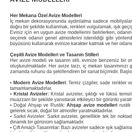
Her Mekana Özel Avize Modelleri
İç mekan dekorasyonunda aydınlatma sadece mobilyaları t
doğru bir şekilde kullanmak, renkleri vurgulamak, ışık geç
Eviniz için en uygun avize modellerini belirlerken, odanın 
seçerek odanın genel atmosferini istenildiği gibi yönle
büyüsünü kullanarak evinize karakter katmak ve her odanı
Çeşitli Avize Modelleri ve Tasarım Stilleri
Her avize modeli ve tasarım stili, evinize benzersiz bir
oluşturulmaktadır. Her avize tarzı, iç mekan tasarımınız
zamanda ruhunu da şekillendiren bir sanat biçimidir. Başlı
•
Modern Avize Modelleri
: Temiz çizgiler, sade renkler 
tamamlamaktadırlar.
•
Kristal Avizeler:
Kristal avizeler, şıklığı ve lüksü temsi
muazzam bir şekilde yansıtarak etkileyici bir görüntü yarat
• Doğal Ahşap ve Rustik:
Ahşap avize modelleri
rustik
gelerek sıcak, doğal bir atmosfer yaratmaktadırlar.
• Sarkıt Avizeler: Sarkıt avizeler, genellikle tek bir nok
dinamik bir görünüm sağlamaktadır.
• Çift Amaçlı Tasarımlar: Bazı avizeler sadece ışık sağl