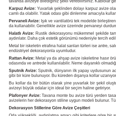
tavanda avizeye dilediğiniz şekli verebilirsiniz. Kablolar gen
Karpuz Avize:
Yuvarlak şeklinden dolayı karpuz avize olara
camlı da olabilir. Yatak odası gibi dinlenme amacıyla kull
Pervaneli Avize:
Işık ve vantilatörü tek modelde birleştire
da kullanabilir. Genellikle avize üzerinde pervaneyi durdu
Halatlı Avize:
Rustik dekorasyonu mükemmel şekilde tamaml
aydınlatır. Daha çok estetik görünümü nedeniyle tercih edil
Metal bir iskeletin etrafına halat sarılan türleri ise antre, 
endüstriyel dekorasyonla uyumludur.
Rattan Avize:
Metal ya da ahşap avize iskeletine hasır örül
odasında ve antrede kullanılabilir. Neme dayanıklı olmadığ
Sputnik Avize:
Sputnik, dünyanın ilk yapay uydusunun adı
gibi bir küre bulunuyor. Bu küreden dışarıya kollar uzanıyor
Bu kollar da bir bütün olarak yine yuvarlak bir şekil oluşt
avizeyi büyük odalar için ideal bir seçim haline getiriyor.
Plafonyer Avize:
Tavana monte bu avize türü yerden tasarr
avizelerin her dekorasyon stiline uygun modeli bulunur. Tü
Dekorasyon Stillerine Göre Avize Çeşitleri
Oda yüksekliği, aydınlatma amacı gibi kriterlere göre bir a