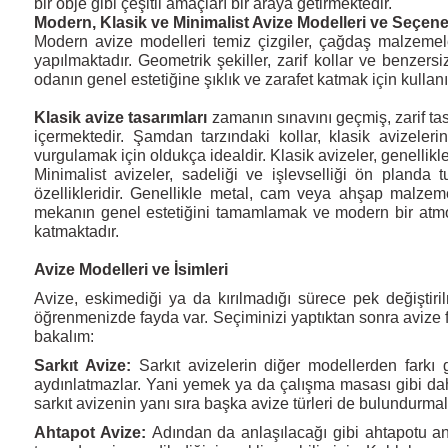
bir obje gibi çeşitli amaçları bir araya getirmektedir.
Modern, Klasik ve Minimalist Avize Modelleri ve Seçene
Modern avize modelleri temiz çizgiler, çağdaş malzemele
yapılmaktadır. Geometrik şekiller, zarif kollar ve benzersiz
odanın genel estetiğine şıklık ve zarafet katmak için kullan
Klasik avize tasarımları
zamanın sınavını geçmiş, zarif tasa
içermektedir. Şamdan tarzındaki kollar, klasik avizeleri
vurgulamak için oldukça idealdir. Klasik avizeler, genellik
Minimalist avizeler, sadeliği ve işlevselliği ön planda tu
özellikleridir. Genellikle metal, cam veya ahşap malzeme
mekanın genel estetiğini tamamlamak ve modern bir atmosf
katmaktadır.
Avize Modelleri ve İsimleri
Avize, eskimediği ya da kırılmadığı sürece pek değişti
öğrenmenizde fayda var. Seçiminizi yaptıktan sonra avize fi
bakalım:
Sarkıt Avize:
Sarkıt avizelerin diğer modellerden fark
aydınlatmazlar. Yani yemek ya da çalışma masası gibi daha
sarkıt avizenin yanı sıra başka avize türleri de bulundurmal
Ahtapot Avize:
Adından da anlaşılacağı gibi ahtapotu and