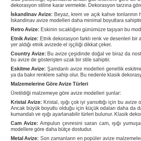
dekorasyon stiline karar vermekte. Dekorasyon tarzına göre 
İskandinav Avize:
Beyaz, krem ve açık kahve tonlarının h
İskandinav avize modelleri daha minimal boyutlara sahiptir
Retro Avize:
Eskinin sıcaklığını günümüze taşıyan bu model
Etnik Avize:
Etnik dekorasyon farklı renk ve desenleri bir ar
yer aldığı etnik avizede el işçiliği dikkat çeker.
Country Avize:
Bu avize çeşidinde doğal ve biraz da nosta
bu avize de gösterişten uzak bir stile sahiptir.
Eskitme Avize:
Şamdanlı avize modelleri genellik eskitme 
ya da bakır renklere sahip olur. Bu nedenle klasik dekor
Malzemelerine Göre Avize Türleri
Üretildiği malzemeye göre avize modelleri şunlar:
Kristal Avize:
Kristal, ışığı çok iyi yansıttığı için bu avi
Ancak büyük boyutlu olduğu için küçük odaları daha da dar g
kumandalı ve ışığı ayarlanabilir türleri bulunur. Klasik d
Cam Avize:
Ampulun çevresini saran cam, ışığı yumuşat
modellere göre daha bütçe dostudur.
Metal Avize:
Son zamanların en popüler avize malzemelerin