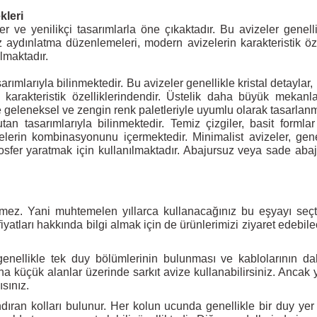
kleri
r ve yenilikçi tasarımlarla öne çıkaktadır. Bu avizeler gene
 aydınlatma düzenlemeleri, modern avizelerin karakteristik özell
ılmaktadır.
rımlarıyla bilinmektedir. Bu avizeler genellikle kristal detaylar,
n karakteristik özelliklerindendir. Üstelik daha büyük mekan
le geleneksel ve zengin renk paletleriyle uyumlu olarak tasarlanm
tan tasarımlarıyla bilinmektedir. Temiz çizgiler, basit formla
lerin kombinasyonunu içermektedir. Minimalist avizeler, gene
er yaratmak için kullanılmaktadır. Abajursuz veya sade abaju
rilmez. Yani muhtemelen yıllarca kullanacağınız bu eşyayı se
yatları hakkında bilgi almak için de ürünlerimizi ziyaret edebil
ı genellikle tek duy bölümlerinin bulunması ve kablolarının 
 küçük alanlar üzerinde sarkıt avize kullanabilirsiniz. Ancak y
ısınız.
ıran kolları bulunur. Her kolun ucunda genellikle bir duy yer 