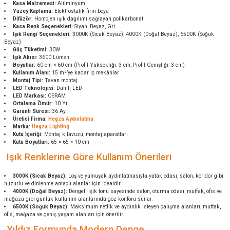
Kasa Malzemesi:
Alüminyum
Yüzey Kaplama:
Elektrostatik fırın boya
Difüzör:
Homojen ışık dağılımı sağlayan polikarbonat
Kasa Renk Seçenekleri:
Siyah, Beyaz, Gri
Işık Rengi Seçenekleri:
3000K (Sıcak Beyaz), 4000K (Doğal Beyaz), 6500K (Soğuk
Beyaz)
Güç Tüketimi:
30W
Işık Akısı:
3600 Lümen
Boyutlar:
60 cm × 60 cm (Profil Yüksekliği: 3 cm, Profil Genişliği: 3 cm)
Kullanım Alanı:
15 m²’ye kadar iç mekânlar
Montaj Tipi:
Tavan montaj
LED Teknolojisi:
Dahili LED
LED Markası:
OSRAM
Ortalama Ömür:
10 Yıl
Garanti Süresi:
36 Ay
Üretici Firma:
Hegza Aydınlatma
Marka:
Hegza Lighting
Kutu İçeriği:
Montaj kılavuzu, montaj aparatları
Kutu Boyutları:
65 × 65 × 10 cm
Işık Renklerine Göre Kullanım Önerileri
3000K (Sıcak Beyaz):
Loş ve yumuşak aydınlatmasıyla yatak odası, salon, koridor gibi
huzurlu ve dinlenme amaçlı alanlar için idealdir.
4000K (Doğal Beyaz):
Dengeli ışık tonu sayesinde salon, oturma odası, mutfak, ofis ve
mağaza gibi günlük kullanım alanlarında göz konforu sunar.
6500K (Soğuk Beyaz):
Maksimum netlik ve aydınlık isteyen çalışma alanları, mutfak,
ofis, mağaza ve geniş yaşam alanları için önerilir.
Yıldız Formunda Modern Denge