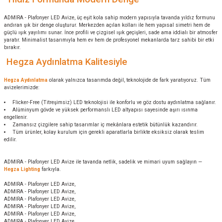
ADMIRA - Plafonyer LED Avize, üç eşit kola sahip modern yapısıyla tavanda yıldız formunu
andıran şık bir denge oluşturur. Merkezden açılan kolları ile hem yapısal simetri hem de
güçlü ışık yayılımı sunar. İnce profili ve çizgisel ışık geçişleri, sade ama iddialı bir atmosfer
yaratır. Minimalist tasarımıyla hem ev hem de profesyonel mekanlarda tarz sahibi bir etki
bırakır.
Hegza Aydınlatma Kalitesiyle
Hegza Aydınlatma
olarak yalnızca tasarımda değil, teknolojide de fark yaratıyoruz. Tüm
avizelerimizde:
Flicker-Free (Titreşimsiz) LED teknolojisi ile konforlu ve göz dostu aydınlatma sağlanır.
Alüminyum gövde ve yüksek performanslı LED altyapısı sayesinde aşırı ısınma
engellenir.
Zamansız çizgilere sahip tasarımlar iç mekânlara estetik bütünlük kazandırır.
Tüm ürünler, kolay kurulum için gerekli aparatlarla birlikte eksiksiz olarak teslim
edilir.
ADMIRA - Plafonyer LED Avize ile tavanda netlik, sadelik ve mimari uyum sağlayın —
Hegza Lighting
farkıyla.
ADMIRA - Plafonyer LED Avize,
ADMIRA - Plafonyer LED Avize,
ADMIRA - Plafonyer LED Avize,
ADMIRA - Plafonyer LED Avize,
ADMIRA - Plafonyer LED Avize,
ADMIRA - Plafonyer LED Avize,