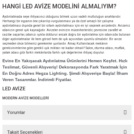
HANGİ LED AVİZE MODELİNİ ALMALIYIM?
Aydınlatmada neye ihtiyacınız olduğunu bilmek uzun vadeli mutluluğun anahtarıdır.
Herhangi bir eşyanın öne çıkarılıp vurgulanması ya da özel amaçlı bir çalışma
aydınlatması dışında genel bir ortam aydınlatması için en iyi seçenek avizelerdir. Avizeniz
odanızın genel ışık kaynağıdır. Avizeler evinizin mücevherleridir, çevresine zarafet ve
cazibe saçarlar, odanızı ışıkla doldurur ancak doğru bir aydınlatma için odanızda bulunan
diğer aydınlatmalar ile hem görsel hem de ışık açısından uyumlu olmalıdır. Bir avize
seçmeden önce bilmeniz gerekenler şunlardır. Amaç Kullanılacak mekânın
gereksinimlerine göre gerekli ışık miktarı ne kadar olmalı? Salon, oturma odası, mutfak,
yatak odası gibi farklı mekânlarda farklı ışık değerlerine ihtiyaç duyulur.
Evine En Yakışacak Aydınlatma Ürünlerini Hemen Keşfet. Hızlı
Teslimat, Güvenli Alışveriş! Dekorasyonda Fark Yaratmak İçin
En Doğru Adres Hegza Lighting. Şimdi Alışverişe Başla! İlham
Veren Tasarımlar. İndirimli Fiyatlar.
LED AVİZE
MODERN AVİZE MODELLERİ
Yorumlar
Taksit Seçenekleri