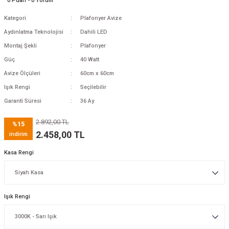
0 Puan - 0 Yorum
Kategori
Plafonyer Avize
Aydınlatma Teknolojisi
Dahili LED
Montaj Şekli
Plafonyer
Güç
40 Watt
Avize Ölçüleri
60cm x 60cm
Işık Rengi
Seçilebilir
Garanti Süresi
36 Ay
2.892,00 TL
%15
2.458,00 TL
indirim
Kasa Rengi
Işık Rengi