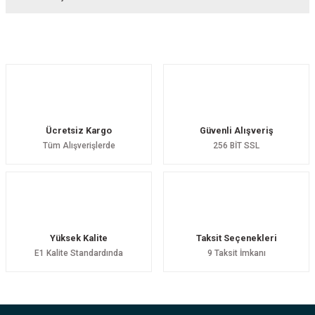
Bu ürüne ilk yorumu siz yapın!
Yorum Yaz
Ücretsiz Kargo
Güvenli Alışveriş
Tüm Alışverişlerde
256 BİT SSL
Yüksek Kalite
Taksit Seçenekleri
E1 Kalite Standardında
9 Taksit İmkanı