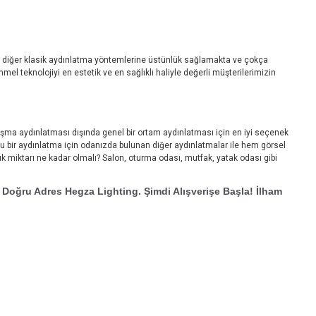
 diğer klasik aydınlatma yöntemlerine üstünlük sağlamakta ve çokça
l teknolojiyi en estetik ve en sağlıklı haliyle değerli müşterilerimizin
ışma aydınlatması dışında genel bir ortam aydınlatması için en iyi seçenek
ğru bir aydınlatma için odanızda bulunan diğer aydınlatmalar ile hem görsel
 miktarı ne kadar olmalı? Salon, oturma odası, mutfak, yatak odası gibi
 Doğru Adres Hegza Lighting. Şimdi Alışverişe Başla! İlham