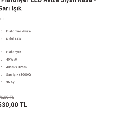
Plafonyer LED Avize Siyah Kasa -
arı Işık
rum
Plafonyer Avize
Dahili LED
Plafonyer
40 Watt
40cm x 32cm
Sarı Işık (3000K)
36 Ay
76,00 TL
530,00 TL