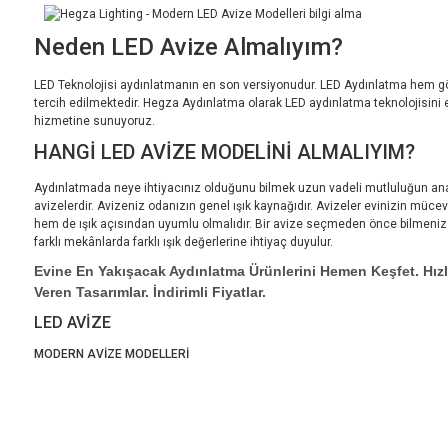
Neden LED Avize Almalıyım?
LED Teknolojisi aydınlatmanın en son versiyonudur. LED Aydınlatma hem g
tercih edilmektedir. Hegza Aydınlatma olarak LED aydınlatma teknolojisini e
hizmetine sunuyoruz.
HANGİ LED AVİZE MODELİNİ ALMALIYIM?
Aydınlatmada neye ihtiyacınız olduğunu bilmek uzun vadeli mutluluğun anaht
avizelerdir. Avizeniz odanızın genel ışık kaynağıdır. Avizeler evinizin müce
hem de ışık açısından uyumlu olmalıdır. Bir avize seçmeden önce bilmeniz g
farklı mekânlarda farklı ışık değerlerine ihtiyaç duyulur.
Evine En Yakışacak Aydınlatma Ürünlerini Hemen Keşfet. Hızl
Veren Tasarımlar. İndirimli Fiyatlar.
LED AVİZE
MODERN AVİZE MODELLERİ