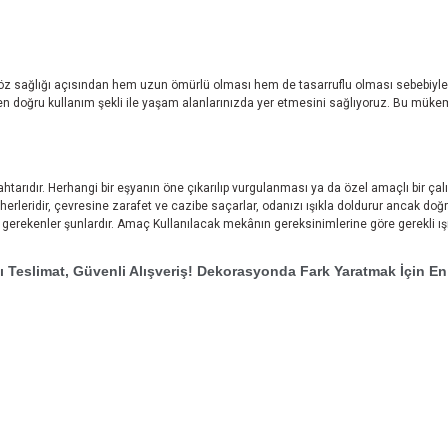
öz sağlığı açısından hem uzun ömürlü olması hem de tasarruflu olması sebebiyle
n doğru kullanım şekli ile yaşam alanlarınızda yer etmesini sağlıyoruz. Bu mükemme
arıdır. Herhangi bir eşyanın öne çıkarılıp vurgulanması ya da özel amaçlı bir çal
vherleridir, çevresine zarafet ve cazibe saçarlar, odanızı ışıkla doldurur ancak do
erekenler şunlardır. Amaç Kullanılacak mekânın gereksinimlerine göre gerekli ışık
ı Teslimat, Güvenli Alışveriş! Dekorasyonda Fark Yaratmak İçin En