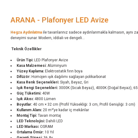
ARANA - Plafonyer LED Avize
Hegza Aydınlatma
ile tavanlarınız sadece aydınlanmakla kalmasın, aynı zama
deneyimi sunar. Modern, iddialı ve dengeli...
Teknik Özellikler
Ürün Tipi:
LED Plafonyer Avize
Kasa Malzemesi:
Alüminyum
Yüzey Kaplama:
Elektrostatik fırın boya
Difüzör:
Homojen ışık dağılımı sağlayan polikarbonat
Kasa Renk Seçenekleri:
Siyah, Beyaz, Gri
Işık Rengi Seçenekleri:
3000K (Sıcak Beyaz), 4000K (Doğal Beyaz), 6
Güç Tüketimi:
40W
Işık Akısı:
4800 Lümen
Boyutlar:
40 cm × 32 cm (Profil Yüksekliği: 3 cm, Profil Genişliği: 3 cm)
Kullanım Alanı:
20 m²’ye kadar iç mekânlar
Montaj Tipi:
Tavan montaj
LED Teknolojisi:
Dahili LED
LED Markası:
OSRAM
Ortalama Ömür:
10 Yıl
Garanti Süresi:
36 Ay