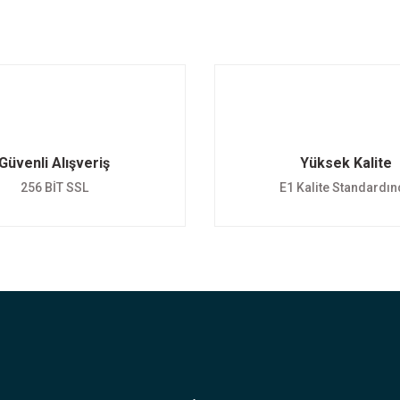
Bu ürüne ilk yorumu siz yapın!
Yorum Yaz
Güvenli Alışveriş
Yüksek Kalite
256 BİT SSL
E1 Kalite Standardı