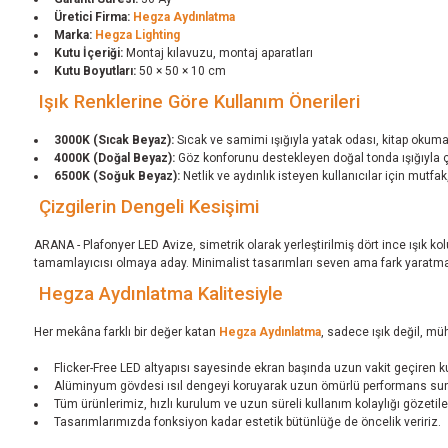
Üretici Firma:
Hegza Aydınlatma
Marka:
Hegza Lighting
Kutu İçeriği:
Montaj kılavuzu, montaj aparatları
Kutu Boyutları:
50 × 50 × 10 cm
Işık Renklerine Göre Kullanım Önerileri
3000K (Sıcak Beyaz):
Sıcak ve samimi ışığıyla yatak odası, kitap okuma
4000K (Doğal Beyaz):
Göz konforunu destekleyen doğal tonda ışığıyla ça
6500K (Soğuk Beyaz):
Netlik ve aydınlık isteyen kullanıcılar için mutfa
Çizgilerin Dengeli Kesişimi
ARANA - Plafonyer LED Avize, simetrik olarak yerleştirilmiş dört ince ışık k
tamamlayıcısı olmaya aday. Minimalist tasarımları seven ama fark yaratmak
Hegza Aydınlatma Kalitesiyle
Her mekâna farklı bir değer katan
Hegza Aydınlatma
, sadece ışık değil, mü
Flicker-Free LED altyapısı sayesinde ekran başında uzun vakit geçiren kul
Alüminyum gövdesi ısıl dengeyi koruyarak uzun ömürlü performans sunar — 
Tüm ürünlerimiz, hızlı kurulum ve uzun süreli kullanım kolaylığı gözetiler
Tasarımlarımızda fonksiyon kadar estetik bütünlüğe de öncelik veririz.