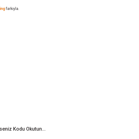
ing
farkıyla.
seniz Kodu Okutun...