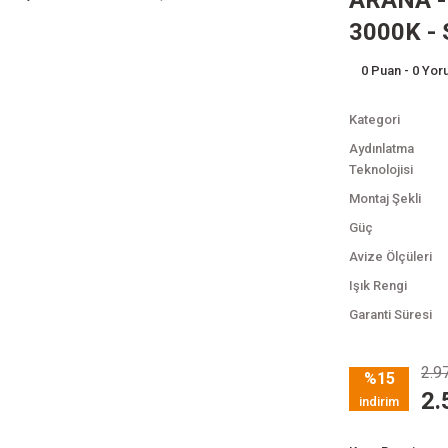
ARANA - 
3000K - S
0 Puan - 0 Yo
Kategori
Aydınlatma
Teknolojisi
Montaj Şekli
Güç
Avize Ölçüleri
Işık Rengi
Garanti Süresi
2.9
%15
2.
indirim