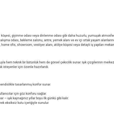
 köşesi, giyinme odası veya dinlenme odası gibi daha huzurlu, yumuşak atmosfer i
lışma odası, bekleme salonu, antre, yemek alanı ve ev içi ortak yaşam alanlarında 
k, home ofis, showroom, vestiyer alanı, atölye köşesi veya detaylı iş yapılan mekanl
oluyla hem teknik bir bütünlük hem de görsel çekicilik sunar. Işık çizgilerinin mer
 isteyenler için özenle hazırlandı.
hendislikle tasarlanmış konfor sunar.
lanıcılar için göz konforu sağlar.
ışık kaynağınız yıllar boyu ilk günkü gibi kalır.
ek eksiksiz kutu içeriğiyle sunulur.