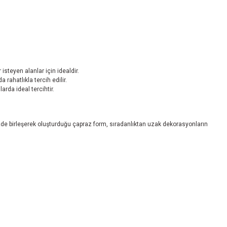
steyen alanlar için idealdir.
rahatlıkla tercih edilir.
arda ideal tercihtir.
kezde birleşerek oluşturduğu çapraz form, sıradanlıktan uzak dekorasyonların