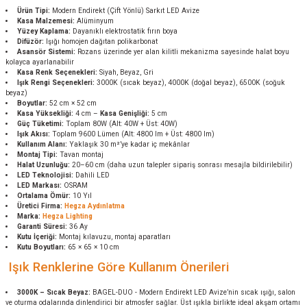
Ürün Tipi:
Modern Endirekt (Çift Yönlü) Sarkıt LED Avize
Kasa Malzemesi:
Alüminyum
Yüzey Kaplama:
Dayanıklı elektrostatik fırın boya
Difüzör:
Işığı homojen dağıtan polikarbonat
Asansör Sistemi:
Rozans üzerinde yer alan kilitli mekanizma sayesinde halat boyu
kolayca ayarlanabilir
Kasa Renk Seçenekleri:
Siyah, Beyaz, Gri
Işık Rengi Seçenekleri:
3000K (sıcak beyaz), 4000K (doğal beyaz), 6500K (soğuk
beyaz)
Boyutlar:
52 cm × 52 cm
Kasa Yüksekliği:
4 cm –
Kasa Genişliği:
5 cm
Güç Tüketimi:
Toplam 80W (Alt: 40W + Üst: 40W)
Işık Akısı:
Toplam 9600 Lümen (Alt: 4800 lm + Üst: 4800 lm)
Kullanım Alanı:
Yaklaşık 30 m²’ye kadar iç mekânlar
Montaj Tipi:
Tavan montaj
Halat Uzunluğu:
20–60 cm (daha uzun talepler sipariş sonrası mesajla bildirilebilir)
LED Teknolojisi:
Dahili LED
LED Markası:
OSRAM
Ortalama Ömür:
10 Yıl
Üretici Firma:
Hegza Aydınlatma
Marka:
Hegza Lighting
Garanti Süresi:
36 Ay
Kutu İçeriği:
Montaj kılavuzu, montaj aparatları
Kutu Boyutları:
65 × 65 × 10 cm
Işık Renklerine Göre Kullanım Önerileri
3000K – Sıcak Beyaz:
BAGEL-DUO - Modern Endirekt LED Avize’nin sıcak ışığı, salon
ve oturma odalarında dinlendirici bir atmosfer sağlar. Üst ışıkla birlikte ideal akşam ortamı