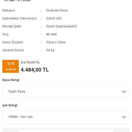
0 Puan - 0 Yorum
Kategori
Endirekt Avize
Aydınlatma Teknolojisi
Dahili LED
Montaj Şekli
Sarkıt (Ayarlanabilir)
Güç
80 watt
Avize Ölçüleri
52cm x 52cm
Garanti Süresi
36 Ay
5.275,00 TL
%15
4.484,00 TL
indirim
Kasa Rengi
Işık Rengi