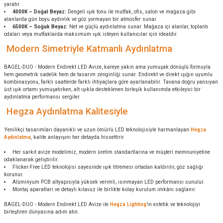
yaratır.
4000K – Doğal Beyaz:
Dengeli ışık tonu ile mutfak, ofis, salon ve mağaza gibi
alanlarda gün boyu aydınlık ve göz yormayan bir atmosfer sunar.
6500K – Soğuk Beyaz:
Net ve güçlü aydınlatma sunar. Mağaza içi alanlar, toplantı
odaları veya mutfaklarda maksimum ışık isteyen kullanıcılar için idealdir.
Modern Simetriyle Katmanlı Aydınlatma
BAGEL-DUO - Modern Endirekt LED Avize, kareye yakın ama yumuşak dönüşlü formuyla
hem geometrik sadelik hem de tasarım zenginliği sunar. Endirekt ve direkt ışığın uyumlu
kombinasyonu, farklı saatlerde farklı ihtiyaçlara göre ayarlanabilir. Tavana doğru yansıyan
üst ışık ortamı yumuşatırken, alt ışıkla desteklenen birleşik kullanımda etkileyici bir
aydınlatma performansı sergiler.
Hegza Aydınlatma Kalitesiyle
Yenilikçi tasarımları dayanıklı ve uzun ömürlü LED teknolojisiyle harmanlayan
Hegza
Aydınlatma
, kalite anlayışını her detayda hissettirir.
Her sarkıt avize modelimiz, modern üretim standartlarına ve müşteri memnuniyetine
odaklanarak geliştirilir.
Flicker-Free LED teknolojisi sayesinde ışık titremesi ortadan kaldırılır, göz sağlığı
korunur.
Alüminyum PCB altyapısıyla yüksek verimli, ısınmayan LED performansı sunulur.
Montaj aparatları ve detaylı kılavuz ile birlikte kolay kurulum imkânı sağlanır.
BAGEL-DUO - Modern Endirekt LED Avize ile
Hegza Lighting
’in estetik ve teknolojiyi
birleştiren dünyasına adım atın.