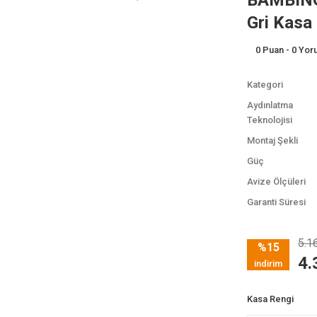
BAMBINO
Gri Kasa 
0 Puan - 0 Yo
Kategori
Aydınlatma
Teknolojisi
Montaj Şekli
Güç
Avize Ölçüleri
Garanti Süresi
5.1
%15
4.
indirim
Kasa Rengi