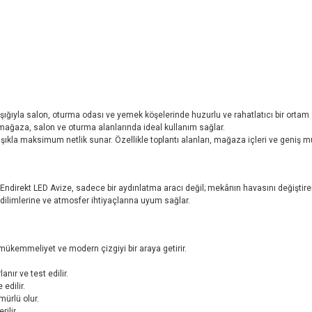
ğıyla salon, oturma odası ve yemek köşelerinde huzurlu ve rahatlatıcı bir ortam 
 mağaza, salon ve oturma alanlarında ideal kullanım sağlar.
la maksimum netlik sunar. Özellikle toplantı alanları, mağaza içleri ve geniş mutf
irekt LED Avize, sadece bir aydınlatma aracı değil; mekânın havasını değiştiren d
dilimlerine ve atmosfer ihtiyaçlarına uyum sağlar.
 mükemmeliyet ve modern çizgiyi bir araya getirir.
ır ve test edilir.
 edilir.
ürlü olur.
ilir.