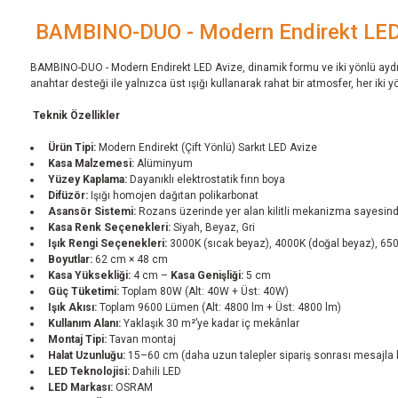
BAMBINO-DUO - Modern Endirekt LED
BAMBINO-DUO - Modern Endirekt LED Avize, dinamik formu ve iki yönlü aydın
anahtar desteği ile yalnızca üst ışığı kullanarak rahat bir atmosfer, her iki y
Teknik Özellikler
Ürün Tipi:
Modern Endirekt (Çift Yönlü) Sarkıt LED Avize
Kasa Malzemesi:
Alüminyum
Yüzey Kaplama:
Dayanıklı elektrostatik fırın boya
Difüzör:
Işığı homojen dağıtan polikarbonat
Asansör Sistemi:
Rozans üzerinde yer alan kilitli mekanizma sayesinde
Kasa Renk Seçenekleri:
Siyah, Beyaz, Gri
Işık Rengi Seçenekleri:
3000K (sıcak beyaz), 4000K (doğal beyaz), 65
Boyutlar:
62 cm × 48 cm
Kasa Yüksekliği:
4 cm –
Kasa Genişliği:
5 cm
Güç Tüketimi:
Toplam 80W (Alt: 40W + Üst: 40W)
Işık Akısı:
Toplam 9600 Lümen (Alt: 4800 lm + Üst: 4800 lm)
Kullanım Alanı:
Yaklaşık 30 m²’ye kadar iç mekânlar
Montaj Tipi:
Tavan montaj
Halat Uzunluğu:
15–60 cm (daha uzun talepler sipariş sonrası mesajla bil
LED Teknolojisi:
Dahili LED
LED Markası:
OSRAM