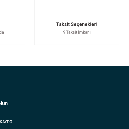
Taksit Seçenekleri
nda
9 Taksit İmkanı
olun
KAYDOL