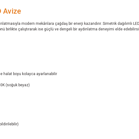
 Avize
latmasıyla modern mekânlara çağdaş bir enerji kazandırır. Simetrik dağılımlı LE
önü birlikte çalıştırarak ise güçlü ve dengeli bir aydınlatma deneyimi elde edebilirsi
 halat boyu kolayca ayarlanabilir
00K (soğuk beyaz)
dirilebilir)