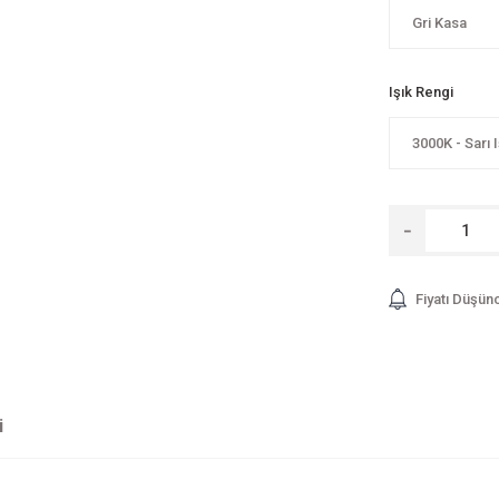
Işık Rengi
Fiyatı Düşün
i