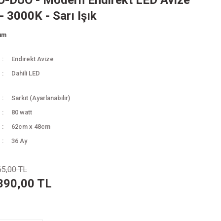
-DUO - Modern Endirekt LED Avize
- 3000K - Sarı Işık
rum
Endirekt Avize
Dahili LED
Sarkıt (Ayarlanabilir)
80 watt
62cm x 48cm
36 Ay
65,00 TL
390,00 TL