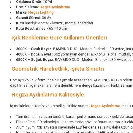
Ortalama Ömür:
10 Yıl
Üretici Firma:
Hegza Aydınlatma
Marka:
Hegza Lighting
Garanti Süresi:
36 Ay
Kutu İçeriği:
Montaj kılavuzu, montaj aparatları
Kutu Boyutları:
65 × 65 × 10 cm
Işık Renklerine Göre Kullanım Önerileri
3000K – Sıcak Beyaz:
BAMBINO-DUO - Modern Endirekt LED Avize, üst ışı
4000K – Doğal Beyaz:
Göz yormayan dengeli ışık tonu ile ofis, mutfak,
6500K – Soğuk Beyaz:
BAMBINO-DUO - Modern Endirekt LED Avize, bu ışık
Geometrik Hareketlilik, Işıkta Simetri
Dört ayrı kolun V formunda birleşimiyle tasarlanan BAMBINO-DUO - Modern End
dağıtılması, iç mekânlara hem derinlik hem denge kazandırır. Farklı zaman 
Hegza Aydınlatma Kalitesiyle
İç mekânlarda konfor ve görselliği birlikte sunan
Hegza Aydınlatma
, teknik
Tüm ürünlerimiz uzun ömürlü, kararlı performans sunacak şekilde tasarlan
Flicker-Free LED teknolojisi ile titreşimsiz, göz konforunu artıran ışık elde
Alüminyum PCB altyapısı sayesinde LED'ler daha az ısınır, daha uzun öm
Her ürün, kolay montaj için gerekli tüm aparatlarla birlikte eksiksiz gönder