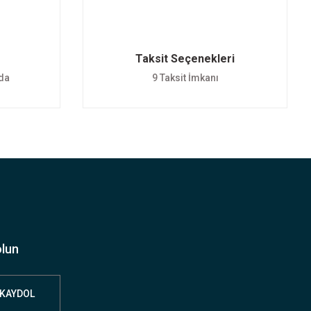
Taksit Seçenekleri
nda
9 Taksit İmkanı
olun
KAYDOL