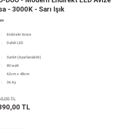
-DUO - Modern Endirekt LED Avize
a - 3000K - Sarı Işık
rum
Endirekt Avize
Dahili LED
Sarkıt (Ayarlanabilir)
80 watt
62cm x 48cm
36 Ay
65,00 TL
390,00 TL