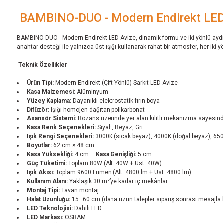
BAMBINO-DUO - Modern Endirekt LED
BAMBINO-DUO - Modern Endirekt LED Avize, dinamik formu ve iki yönlü aydın
anahtar desteği ile yalnızca üst ışığı kullanarak rahat bir atmosfer, her iki y
Teknik Özellikler
Ürün Tipi:
Modern Endirekt (Çift Yönlü) Sarkıt LED Avize
Kasa Malzemesi:
Alüminyum
Yüzey Kaplama:
Dayanıklı elektrostatik fırın boya
Difüzör:
Işığı homojen dağıtan polikarbonat
Asansör Sistemi:
Rozans üzerinde yer alan kilitli mekanizma sayesinde
Kasa Renk Seçenekleri:
Siyah, Beyaz, Gri
Işık Rengi Seçenekleri:
3000K (sıcak beyaz), 4000K (doğal beyaz), 65
Boyutlar:
62 cm × 48 cm
Kasa Yüksekliği:
4 cm –
Kasa Genişliği:
5 cm
Güç Tüketimi:
Toplam 80W (Alt: 40W + Üst: 40W)
Işık Akısı:
Toplam 9600 Lümen (Alt: 4800 lm + Üst: 4800 lm)
Kullanım Alanı:
Yaklaşık 30 m²’ye kadar iç mekânlar
Montaj Tipi:
Tavan montaj
Halat Uzunluğu:
15–60 cm (daha uzun talepler sipariş sonrası mesajla bil
LED Teknolojisi:
Dahili LED
LED Markası:
OSRAM