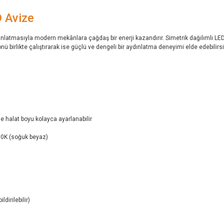
 Avize
latmasıyla modern mekânlara çağdaş bir enerji kazandırır. Simetrik dağılımlı LE
önü birlikte çalıştırarak ise güçlü ve dengeli bir aydınlatma deneyimi elde edebilirsi
 halat boyu kolayca ayarlanabilir
00K (soğuk beyaz)
dirilebilir)