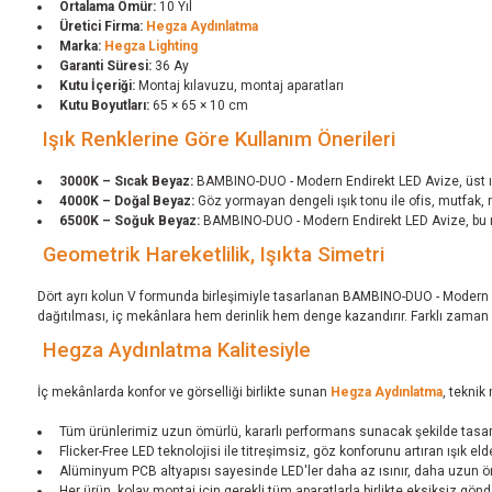
Ortalama Ömür:
10 Yıl
Üretici Firma:
Hegza Aydınlatma
Marka:
Hegza Lighting
Garanti Süresi:
36 Ay
Kutu İçeriği:
Montaj kılavuzu, montaj aparatları
Kutu Boyutları:
65 × 65 × 10 cm
Işık Renklerine Göre Kullanım Önerileri
3000K – Sıcak Beyaz:
BAMBINO-DUO - Modern Endirekt LED Avize, üst ışı
4000K – Doğal Beyaz:
Göz yormayan dengeli ışık tonu ile ofis, mutfak,
6500K – Soğuk Beyaz:
BAMBINO-DUO - Modern Endirekt LED Avize, bu ışık
Geometrik Hareketlilik, Işıkta Simetri
Dört ayrı kolun V formunda birleşimiyle tasarlanan BAMBINO-DUO - Modern End
dağıtılması, iç mekânlara hem derinlik hem denge kazandırır. Farklı zaman 
Hegza Aydınlatma Kalitesiyle
İç mekânlarda konfor ve görselliği birlikte sunan
Hegza Aydınlatma
, teknik
Tüm ürünlerimiz uzun ömürlü, kararlı performans sunacak şekilde tasarlan
Flicker-Free LED teknolojisi ile titreşimsiz, göz konforunu artıran ışık elde
Alüminyum PCB altyapısı sayesinde LED'ler daha az ısınır, daha uzun öm
Her ürün, kolay montaj için gerekli tüm aparatlarla birlikte eksiksiz gönder