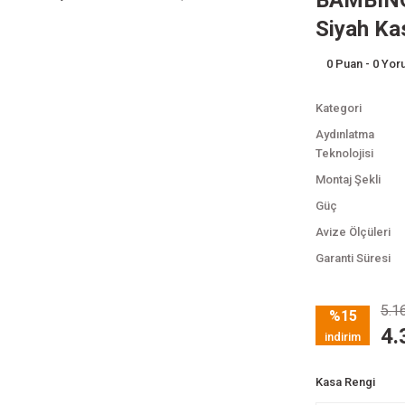
BAMBINO
Siyah Kas
0 Puan - 0 Yo
Kategori
Aydınlatma
Teknolojisi
Montaj Şekli
Güç
Avize Ölçüleri
Garanti Süresi
5.1
%15
4.
indirim
Kasa Rengi