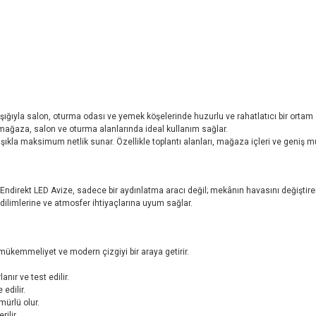
ğıyla salon, oturma odası ve yemek köşelerinde huzurlu ve rahatlatıcı bir ortam 
 mağaza, salon ve oturma alanlarında ideal kullanım sağlar.
la maksimum netlik sunar. Özellikle toplantı alanları, mağaza içleri ve geniş mutf
irekt LED Avize, sadece bir aydınlatma aracı değil; mekânın havasını değiştiren d
dilimlerine ve atmosfer ihtiyaçlarına uyum sağlar.
 mükemmeliyet ve modern çizgiyi bir araya getirir.
ır ve test edilir.
 edilir.
ürlü olur.
ilir.