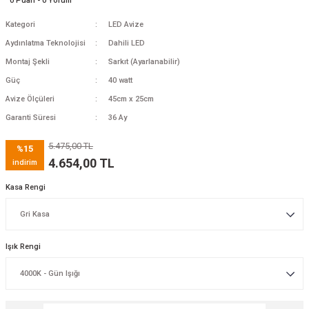
0 Puan - 0 Yorum
Kategori
LED Avize
Aydınlatma Teknolojisi
Dahili LED
Montaj Şekli
Sarkıt (Ayarlanabilir)
Güç
40 watt
Avize Ölçüleri
45cm x 25cm
Garanti Süresi
36 Ay
5.475,00 TL
%15
4.654,00 TL
indirim
Kasa Rengi
Işık Rengi