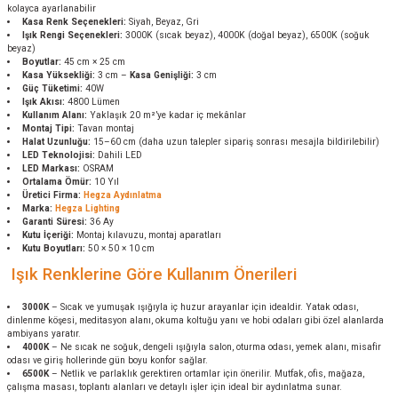
kolayca ayarlanabilir
Kasa Renk Seçenekleri:
Siyah, Beyaz, Gri
Işık Rengi Seçenekleri:
3000K (sıcak beyaz), 4000K (doğal beyaz), 6500K (soğuk
beyaz)
Boyutlar:
45 cm × 25 cm
Kasa Yüksekliği:
3 cm –
Kasa Genişliği:
3 cm
Güç Tüketimi:
40W
Işık Akısı:
4800 Lümen
Kullanım Alanı:
Yaklaşık 20 m²’ye kadar iç mekânlar
Montaj Tipi:
Tavan montaj
Halat Uzunluğu:
15–60 cm (daha uzun talepler sipariş sonrası mesajla bildirilebilir)
LED Teknolojisi:
Dahili LED
LED Markası:
OSRAM
Ortalama Ömür:
10 Yıl
Üretici Firma:
Hegza Aydınlatma
Marka:
Hegza Lighting
Garanti Süresi:
36 Ay
Kutu İçeriği:
Montaj kılavuzu, montaj aparatları
Kutu Boyutları:
50 × 50 × 10 cm
Işık Renklerine Göre Kullanım Önerileri
3000K
– Sıcak ve yumuşak ışığıyla iç huzur arayanlar için idealdir. Yatak odası,
dinlenme köşesi, meditasyon alanı, okuma koltuğu yanı ve hobi odaları gibi özel alanlarda
ambiyans yaratır.
4000K
– Ne sıcak ne soğuk, dengeli ışığıyla salon, oturma odası, yemek alanı, misafir
odası ve giriş hollerinde gün boyu konfor sağlar.
6500K
– Netlik ve parlaklık gerektiren ortamlar için önerilir. Mutfak, ofis, mağaza,
çalışma masası, toplantı alanları ve detaylı işler için ideal bir aydınlatma sunar.