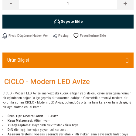
Sepete Ekle
Fiyatı Düşünce Haber Ver
Paylaş
Ürün Bilgisi
CICLO - Modern LED Avize
CICLO - Modern LED Avize, merkezdeki küçük altıgen yapı ile onu çevreleyen geniş formun
birleşiminden doğan iç içe geçmiş bir tasarıma sahiptir. Geometrik armoniyi modern bir
yorumla sunan CICLO - Modern LED Avize, bulunduğu ortama hem karakter hem de güçlü
bir aydınlatma etkisi katar.
Ürün Tipi:
Modern Sarkıt LED Avize
Kasa Malzemesi:
Alüminyum
Yüzey Kaplama:
Dayanıklı elektrostatik fırın boya
Difüzör:
Işığı homojen yayan polikarbonat
Asansör Sistemi:
Rozans üzerinde yer alan kilitli mekanizma sayesinde halat boyu