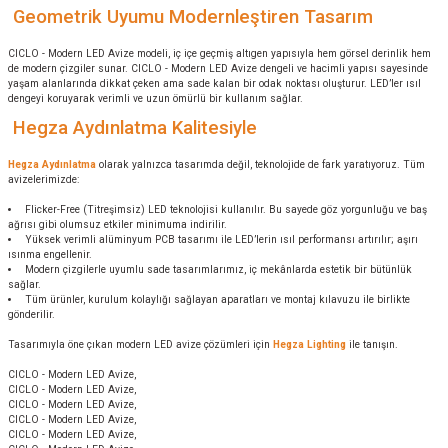
Geometrik Uyumu Modernleştiren Tasarım
CICLO - Modern LED Avize modeli, iç içe geçmiş altıgen yapısıyla hem görsel derinlik hem
de modern çizgiler sunar. CICLO - Modern LED Avize dengeli ve hacimli yapısı sayesinde
yaşam alanlarında dikkat çeken ama sade kalan bir odak noktası oluşturur. LED’ler ısıl
dengeyi koruyarak verimli ve uzun ömürlü bir kullanım sağlar.
Hegza Aydınlatma Kalitesiyle
Hegza Aydınlatma
olarak yalnızca tasarımda değil, teknolojide de fark yaratıyoruz. Tüm
avizelerimizde:
Flicker-Free (Titreşimsiz) LED teknolojisi kullanılır. Bu sayede göz yorgunluğu ve baş
ağrısı gibi olumsuz etkiler minimuma indirilir.
Yüksek verimli alüminyum PCB tasarımı ile LED’lerin ısıl performansı artırılır; aşırı
ısınma engellenir.
Modern çizgilerle uyumlu sade tasarımlarımız, iç mekânlarda estetik bir bütünlük
sağlar.
Tüm ürünler, kurulum kolaylığı sağlayan aparatları ve montaj kılavuzu ile birlikte
gönderilir.
Tasarımıyla öne çıkan modern LED avize çözümleri için
Hegza Lighting
ile tanışın.
CICLO - Modern LED Avize,
CICLO - Modern LED Avize,
CICLO - Modern LED Avize,
CICLO - Modern LED Avize,
CICLO - Modern LED Avize,