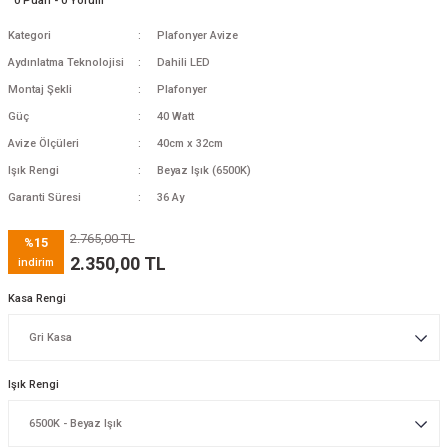
0 Puan - 0 Yorum
Kategori
Plafonyer Avize
Aydınlatma Teknolojisi
Dahili LED
Montaj Şekli
Plafonyer
Güç
40 Watt
Avize Ölçüleri
40cm x 32cm
Işık Rengi
Beyaz Işık (6500K)
Garanti Süresi
36 Ay
2.765,00 TL
%15
2.350,00 TL
indirim
Kasa Rengi
Işık Rengi