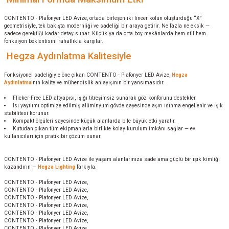
CONTENTO - Plafonyer LED Avize, ortada birleşen iki lineer kolun oluşturduğu “X”
geometrisiyle, tek bakışta modernliği ve sadeliği bir araya getirir. Ne fazla ne eksik —
sadece gerektiği kadar detay sunar. Küçük ya da orta boy mekânlarda hem stil hem
fonksiyon beklentisini rahatlıkla karşılar.
Hegza Aydınlatma Kalitesiyle
Fonksiyonel sadeliğiyle öne çıkan CONTENTO - Plafonyer LED Avize,
Hegza
Aydınlatma
'nın kalite ve mühendislik anlayışının bir yansımasıdır.
Flicker-Free LED altyapısı, ışığı titreşimsiz sunarak göz konforunu destekler.
Isı yayılımı optimize edilmiş alüminyum gövde sayesinde aşırı ısınma engellenir ve ışık
stabilitesi korunur.
Kompakt ölçüleri sayesinde küçük alanlarda bile büyük etki yaratır.
Kutudan çıkan tüm ekipmanlarla birlikte kolay kurulum imkânı sağlar — ev
kullanıcıları için pratik bir çözüm sunar.
CONTENTO - Plafonyer LED Avize ile yaşam alanlarınıza sade ama güçlü bir ışık kimliği
kazandırın —
Hegza Lighting
farkıyla.
CONTENTO - Plafonyer LED Avize,
CONTENTO - Plafonyer LED Avize,
CONTENTO - Plafonyer LED Avize,
CONTENTO - Plafonyer LED Avize,
CONTENTO - Plafonyer LED Avize,
CONTENTO - Plafonyer LED Avize,
CONTENTO - Plafonyer LED Avize,