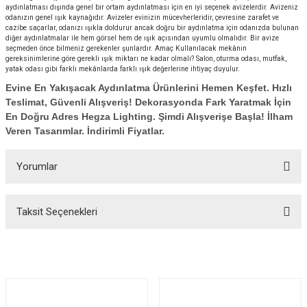
aydınlatması dışında genel bir ortam aydınlatması için en iyi seçenek avizelerdir. Avizeniz
odanızın genel ışık kaynağıdır. Avizeler evinizin mücevherleridir, çevresine zarafet ve
cazibe saçarlar, odanızı ışıkla doldurur ancak doğru bir aydınlatma için odanızda bulunan
diğer aydınlatmalar ile hem görsel hem de ışık açısından uyumlu olmalıdır. Bir avize
seçmeden önce bilmeniz gerekenler şunlardır. Amaç Kullanılacak mekânın
gereksinimlerine göre gerekli ışık miktarı ne kadar olmalı? Salon, oturma odası, mutfak,
yatak odası gibi farklı mekânlarda farklı ışık değerlerine ihtiyaç duyulur.
Evine En Yakışacak Aydınlatma Ürünlerini Hemen Keşfet. Hızlı
Teslimat, Güvenli Alışveriş! Dekorasyonda Fark Yaratmak İçin
En Doğru Adres Hegza Lighting. Şimdi Alışverişe Başla! İlham
Veren Tasarımlar. İndirimli Fiyatlar.
Yorumlar
Taksit Seçenekleri
Bu ürüne ilk yorumu siz yapın!
Yorum Yaz