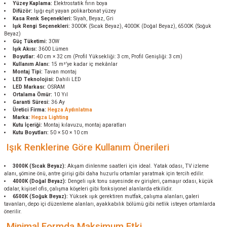
Yüzey Kaplama:
Elektrostatik fırın boya
Difüzör:
Işığı eşit yayan polikarbonat yüzey
Kasa Renk Seçenekleri:
Siyah, Beyaz, Gri
Işık Rengi Seçenekleri:
3000K (Sıcak Beyaz), 4000K (Doğal Beyaz), 6500K (Soğuk
Beyaz)
Güç Tüketimi:
30W
Işık Akısı:
3600 Lümen
Boyutlar:
40 cm × 32 cm (Profil Yüksekliği: 3 cm, Profil Genişliği: 3 cm)
Kullanım Alanı:
15 m²’ye kadar iç mekânlar
Montaj Tipi:
Tavan montaj
LED Teknolojisi:
Dahili LED
LED Markası:
OSRAM
Ortalama Ömür:
10 Yıl
Garanti Süresi:
36 Ay
Üretici Firma:
Hegza Aydınlatma
Marka:
Hegza Lighting
Kutu İçeriği:
Montaj kılavuzu, montaj aparatları
Kutu Boyutları:
50 × 50 × 10 cm
Işık Renklerine Göre Kullanım Önerileri
3000K (Sıcak Beyaz):
Akşam dinlenme saatleri için ideal. Yatak odası, TV izleme
alanı, şömine önü, antre girişi gibi daha huzurlu ortamlar yaratmak için tercih edilir.
4000K (Doğal Beyaz):
Dengeli ışık tonu sayesinde ev girişleri, çamaşır odası, küçük
odalar, kişisel ofis, çalışma köşeleri gibi fonksiyonel alanlarda etkilidir.
6500K (Soğuk Beyaz):
Yüksek ışık gerektiren mutfak, çalışma alanları, galeri
tavanları, depo içi düzenleme alanları, ayakkabılık bölümü gibi netlik isteyen ortamlarda
önerilir.
Minimal Formda Maksimum Etki