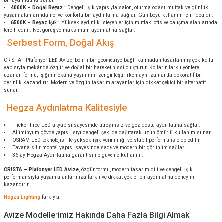
bir aydınlatma sunar.
4000K – Doğal Beyaz :
Dengeli ışık yapısıyla salon, oturma odası, mutfak ve günlük
yaşam alanlarında net ve konforlu bir aydınlatma sağlar. Gün boyu kullanım için idealdir.
6500K – Beyaz Işık :
Yüksek aydınlık isteyenler için mutfak, ofis ve çalışma alanlarında
tercih edilir. Net görüş ve maksimum aydınlatma sağlar.
Serbest Form, Doğal Akış
CRISTA - Plafonyer LED Avize, belirli bir geometriye bağlı kalmadan tasarlanmış çok kollu
yapısıyla mekânda özgür ve doğal bir hareket hissi oluşturur. Kolların farklı yönlere
uzanan formu, ışığın mekâna yayılımını zenginleştirirken aynı zamanda dekoratif bir
derinlik kazandırır. Modern ve özgün tasarım arayanlar için dikkat çekici bir alternatif
sunar.
Hegza Aydınlatma Kalitesiyle
Flicker-Free LED altyapısı sayesinde titreşimsiz ve göz dostu aydınlatma sağlar.
Alüminyum gövde yapısı ısıyı dengeli şekilde dağıtarak uzun ömürlü kullanım sunar.
OSRAM LED teknolojisi ile yüksek ışık verimliliği ve stabil performans elde edilir.
Tavana sıfır montaj yapısı sayesinde sade ve modern bir görünüm sağlar.
36 ay Hegza Aydınlatma garantisi ile güvenle kullanılır.
CRISTA – Plafonyer LED Avize
, özgür formu, modern tasarım dili ve dengeli ışık
performansıyla yaşam alanlarınıza farklı ve dikkat çekici bir aydınlatma deneyimi
kazandırır.
Hegza Lighting
farkıyla.
Avize Modellerimiz Hakında Daha Fazla Bilgi Almak