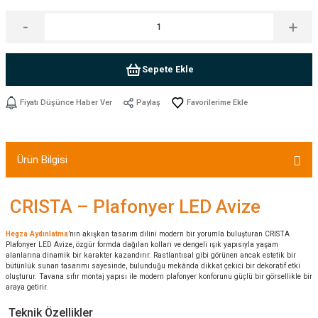
Sepete Ekle
Fiyatı Düşünce Haber Ver
Paylaş
Ürün Bilgisi
CRISTA – Plafonyer LED Avize
Hegza Aydınlatma
’nın akışkan tasarım dilini modern bir yorumla buluşturan CRISTA
Plafonyer LED Avize, özgür formda dağılan kolları ve dengeli ışık yapısıyla yaşam
alanlarına dinamik bir karakter kazandırır. Rastlantısal gibi görünen ancak estetik bir
bütünlük sunan tasarımı sayesinde, bulunduğu mekânda dikkat çekici bir dekoratif etki
oluşturur. Tavana sıfır montaj yapısı ile modern plafonyer konforunu güçlü bir görsellikle bir
araya getirir.
Teknik Özellikler