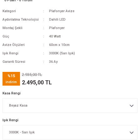
0 Puan - 0 Yorum
Kategori
Plafonyer Avize
Aydınlatma Teknolojisi
Dahili LED
Montaj Şekli
Plafonyer
Güç
40 Watt
Avize Ölçüleri
60cm x 10cm
Işık Rengi
3000K (Sarı Işık)
Garanti Süresi
36 Ay
2.935,00 TL
%15
2.495,00 TL
indirim
Kasa Rengi
Işık Rengi