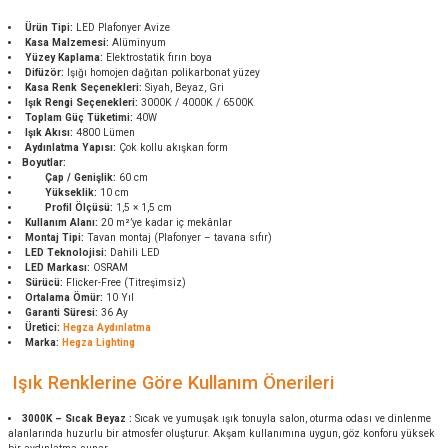
Ürün Tipi:
LED Plafonyer Avize
Kasa Malzemesi:
Alüminyum
Yüzey Kaplama:
Elektrostatik fırın boya
Difüzör:
Işığı homojen dağıtan polikarbonat yüzey
Kasa Renk Seçenekleri:
Siyah, Beyaz, Gri
Işık Rengi Seçenekleri:
3000K / 4000K / 6500K
Toplam Güç Tüketimi:
40W
Işık Akısı:
4800 Lümen
Aydınlatma Yapısı:
Çok kollu akışkan form
Boyutlar:
Çap / Genişlik:
60 cm
Yükseklik:
10 cm
Profil Ölçüsü:
1,5 × 1,5 cm
Kullanım Alanı:
20 m²’ye kadar iç mekânlar
Montaj Tipi:
Tavan montaj (Plafonyer – tavana sıfır)
LED Teknolojisi:
Dahili LED
LED Markası:
OSRAM
Sürücü:
Flicker-Free (Titreşimsiz)
Ortalama Ömür:
10 Yıl
Garanti Süresi:
36 Ay
Üretici:
Hegza Aydınlatma
Marka:
Hegza Lighting
Işık Renklerine Göre Kullanım Önerileri
3000K – Sıcak Beyaz :
Sıcak ve yumuşak ışık tonuyla salon, oturma odası ve dinlenme
alanlarında huzurlu bir atmosfer oluşturur. Akşam kullanımına uygun, göz konforu yüksek