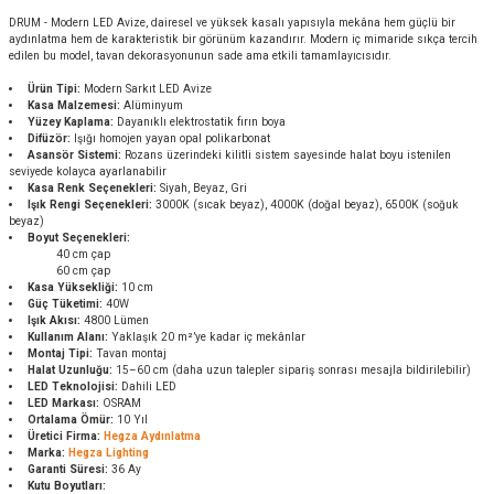
DRUM - Modern LED Avize, dairesel ve yüksek kasalı yapısıyla mekâna hem güçlü bir
aydınlatma hem de karakteristik bir görünüm kazandırır. Modern iç mimaride sıkça tercih
edilen bu model, tavan dekorasyonunun sade ama etkili tamamlayıcısıdır.
Ürün Tipi:
Modern Sarkıt LED Avize
Kasa Malzemesi:
Alüminyum
Yüzey Kaplama:
Dayanıklı elektrostatik fırın boya
Difüzör:
Işığı homojen yayan opal polikarbonat
Asansör Sistemi:
Rozans üzerindeki kilitli sistem sayesinde halat boyu istenilen
seviyede kolayca ayarlanabilir
Kasa Renk Seçenekleri:
Siyah, Beyaz, Gri
Işık Rengi Seçenekleri:
3000K (sıcak beyaz), 4000K (doğal beyaz), 6500K (soğuk
beyaz)
Boyut Seçenekleri:
40 cm çap
60 cm çap
Kasa Yüksekliği:
10 cm
Güç Tüketimi:
40W
Işık Akısı:
4800 Lümen
Kullanım Alanı:
Yaklaşık 20 m²’ye kadar iç mekânlar
Montaj Tipi:
Tavan montaj
Halat Uzunluğu:
15–60 cm (daha uzun talepler sipariş sonrası mesajla bildirilebilir)
LED Teknolojisi:
Dahili LED
LED Markası:
OSRAM
Ortalama Ömür:
10 Yıl
Üretici Firma:
Hegza Aydınlatma
Marka:
Hegza Lighting
Garanti Süresi:
36 Ay
Kutu Boyutları: