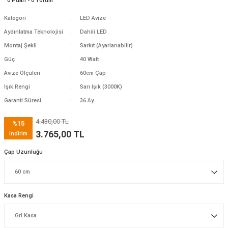
0 Puan - 0 Yorum
Kategori
LED Avize
Aydınlatma Teknolojisi
Dahili LED
Montaj Şekli
Sarkıt (Ayarlanabilir)
Güç
40 Watt
Avize Ölçüleri
60cm Çap
Işık Rengi
Sarı Işık (3000K)
Garanti Süresi
36 Ay
4.430,00 TL
%15
3.765,00 TL
indirim
Çap Uzunluğu
Kasa Rengi