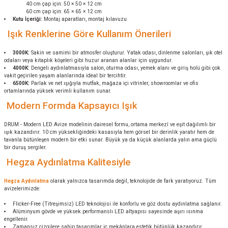
40 cm çap için: 50 × 50 × 12 cm
60 cm çap için: 65 × 65 × 12 cm
Kutu İçeriği:
Montaj aparatları, montaj kılavuzu
Işık Renklerine Göre Kullanım Önerileri
3000K:
Sakin ve samimi bir atmosfer oluşturur. Yatak odası, dinlenme salonları, şık otel
odaları veya kitaplık köşeleri gibi huzur aranan alanlar için uygundur.
4000K:
Dengeli aydınlatmasıyla salon, oturma odası, yemek alanı ve giriş holü gibi çok
vakit geçirilen yaşam alanlarında ideal bir tercihtir.
6500K:
Parlak ve net ışığıyla mutfak, mağaza içi vitrinler, showroomlar ve ofis
ortamlarında yüksek verimli kullanım sunar.
Modern Formda Kapsayıcı Işık
DRUM - Modern LED Avize modelinin dairesel formu, ortama merkezî ve eşit dağılımlı bir
ışık kazandırır. 10 cm yüksekliğindeki kasasıyla hem görsel bir derinlik yaratır hem de
tavanla bütünleşen modern bir etki sunar. Büyük ya da küçük alanlarda yalın ama güçlü
bir duruş sergiler.
Hegza Aydınlatma Kalitesiyle
Hegza Aydınlatma
olarak yalnızca tasarımda değil, teknolojide de fark yaratıyoruz. Tüm
avizelerimizde:
Flicker-Free (Titreşimsiz) LED teknolojisi ile konforlu ve göz dostu aydınlatma sağlanır.
Alüminyum gövde ve yüksek performanslı LED altyapısı sayesinde aşırı ısınma
engellenir.
Zamansız çizgilere sahip tasarımlar iç mekânlara estetik bütünlük kazandırır.