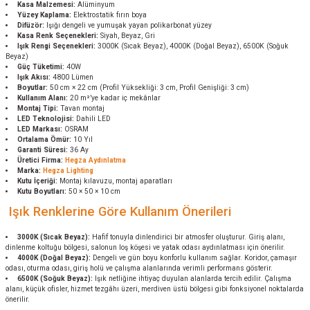
Kasa Malzemesi:
Alüminyum
Yüzey Kaplama:
Elektrostatik fırın boya
Difüzör:
Işığı dengeli ve yumuşak yayan polikarbonat yüzey
Kasa Renk Seçenekleri:
Siyah, Beyaz, Gri
Işık Rengi Seçenekleri:
3000K (Sıcak Beyaz), 4000K (Doğal Beyaz), 6500K (Soğuk
Beyaz)
Güç Tüketimi:
40W
Işık Akısı:
4800 Lümen
Boyutlar:
50 cm × 22 cm (Profil Yüksekliği: 3 cm, Profil Genişliği: 3 cm)
Kullanım Alanı:
20 m²’ye kadar iç mekânlar
Montaj Tipi:
Tavan montaj
LED Teknolojisi:
Dahili LED
LED Markası:
OSRAM
Ortalama Ömür:
10 Yıl
Garanti Süresi:
36 Ay
Üretici Firma:
Hegza Aydınlatma
Marka:
Hegza Lighting
Kutu İçeriği:
Montaj kılavuzu, montaj aparatları
Kutu Boyutları:
50 × 50 × 10 cm
Işık Renklerine Göre Kullanım Önerileri
3000K (Sıcak Beyaz):
Hafif tonuyla dinlendirici bir atmosfer oluşturur. Giriş alanı,
dinlenme koltuğu bölgesi, salonun loş köşesi ve yatak odası aydınlatması için önerilir.
4000K (Doğal Beyaz):
Dengeli ve gün boyu konforlu kullanım sağlar. Koridor, çamaşır
odası, oturma odası, giriş holü ve çalışma alanlarında verimli performans gösterir.
6500K (Soğuk Beyaz):
Işık netliğine ihtiyaç duyulan alanlarda tercih edilir. Çalışma
alanı, küçük ofisler, hizmet tezgâhı üzeri, merdiven üstü bölgesi gibi fonksiyonel noktalarda
önerilir.