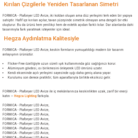
Kırılan Çizgilerle Yeniden Tasarlanan Simetri
FORMICA - Plafonyer LED Avize, iki koldan oluşan ama düz yerleşimi terk eden bir yapıya
sahiptir. Hafif içe kırılan açılar, tavan yüzeyinde simetrik olmayan ama dengeli bir etki
oluşturur. Bu da ürünü hem yenilikçi hem de estetik açıdan farklı kılar. Dar alanlarda dahi
tasarımıyla fark yaratmak isteyenler için ideal.
Hegza Aydınlatma Kalitesiyle
FORMICA - Plafonyer LED Avize, keskin formların yumuşatıldığı modern bir tasarım
anlayışının ürünüdür.
Flicker-Free özelliğiyle uzun süreli ışık kullanımında göz sağlığınızı korur.
Alüminyum gövdesi, ısı birikmesini önleyerek LED ömrünü uzatır.
Kendi ekseninde açılı yerleşimi sayesinde ışığı daha geniş alana yayar.
Kurulumu son derece pratiktir; tüm aparatlarıyla birlikte eksiksiz gelir.
FORMICA - Plafonyer LED Avize ile iç mekânlarınıza keskinlikten uzak, zarif bir enerji
katın —
Hegza Lighting
farkıyla.
FORMICA - Plafonyer LED Avize,
FORMICA - Plafonyer LED Avize,
FORMICA - Plafonyer LED Avize,
FORMICA - Plafonyer LED Avize,
FORMICA - Plafonyer LED Avize,
FORMICA - Plafonyer LED Avize,
FORMICA - Plafonyer LED Avize,
FORMICA - Plafonyer LED Avize,