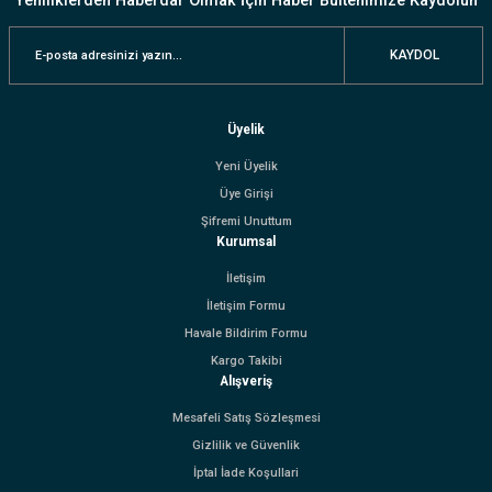
Yeniliklerden Haberdar Olmak İçin Haber Bültenimize Kaydolun
KAYDOL
Üyelik
Yeni Üyelik
Üye Girişi
Şifremi Unuttum
Kurumsal
İletişim
İletişim Formu
Havale Bildirim Formu
Kargo Takibi
Alışveriş
Mesafeli Satış Sözleşmesi
Gizlilik ve Güvenlik
İptal İade Koşullari