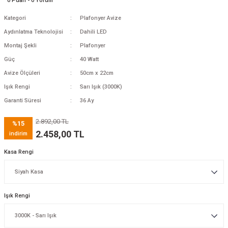
0 Puan - 0 Yorum
Kategori
Plafonyer Avize
Aydınlatma Teknolojisi
Dahili LED
Montaj Şekli
Plafonyer
Güç
40 Watt
Avize Ölçüleri
50cm x 22cm
Işık Rengi
Sarı Işık (3000K)
Garanti Süresi
36 Ay
2.892,00 TL
%15
2.458,00 TL
indirim
Kasa Rengi
Işık Rengi