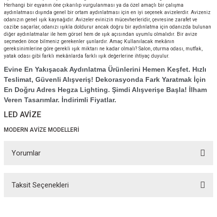
Herhangi bir eşyanın öne çıkarılıp vurgulanması ya da özel amaçlı bir çalışma
aydınlatması dışında genel bir ortam aydınlatması için en iyi seçenek avizelerdir. Avizeniz
odanızın genel ışık kaynağıdır. Avizeler evinizin mücevherleridir, çevresine zarafet ve
cazibe saçarlar, odanızı ışıkla doldurur ancak doğru bir aydınlatma için odanızda bulunan
diğer aydınlatmalar ile hem görsel hem de ışık açısından uyumlu olmalıdır. Bir avize
seçmeden önce bilmeniz gerekenler şunlardır. Amaç Kullanılacak mekânın
gereksinimlerine göre gerekli ışık miktarı ne kadar olmalı? Salon, oturma odası, mutfak,
yatak odası gibi farklı mekânlarda farklı ışık değerlerine ihtiyaç duyulur.
Evine En Yakışacak Aydınlatma Ürünlerini Hemen Keşfet. Hızlı
Teslimat, Güvenli Alışveriş! Dekorasyonda Fark Yaratmak İçin
En Doğru Adres Hegza Lighting. Şimdi Alışverişe Başla! İlham
Veren Tasarımlar. İndirimli Fiyatlar.
LED AVİZE
MODERN AVİZE MODELLERİ
Yorumlar
Taksit Seçenekleri
Bu ürüne ilk yorumu siz yapın!