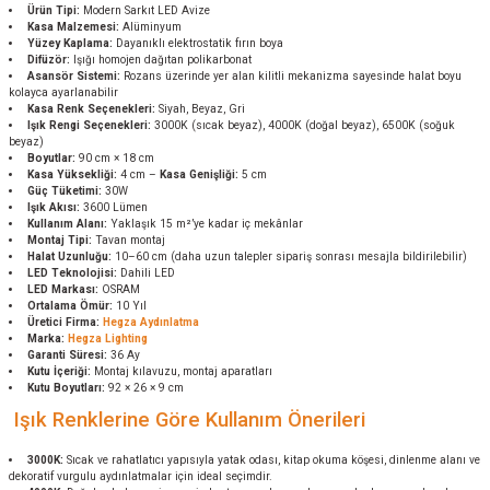
Ürün Tipi:
Modern Sarkıt LED Avize
Kasa Malzemesi:
Alüminyum
Yüzey Kaplama:
Dayanıklı elektrostatik fırın boya
Difüzör:
Işığı homojen dağıtan polikarbonat
Asansör Sistemi:
Rozans üzerinde yer alan kilitli mekanizma sayesinde halat boyu
kolayca ayarlanabilir
Kasa Renk Seçenekleri:
Siyah, Beyaz, Gri
Işık Rengi Seçenekleri:
3000K (sıcak beyaz), 4000K (doğal beyaz), 6500K (soğuk
beyaz)
Boyutlar:
90 cm × 18 cm
Kasa Yüksekliği:
4 cm –
Kasa Genişliği:
5 cm
Güç Tüketimi:
30W
Işık Akısı:
3600 Lümen
Kullanım Alanı:
Yaklaşık 15 m²’ye kadar iç mekânlar
Montaj Tipi:
Tavan montaj
Halat Uzunluğu:
10–60 cm (daha uzun talepler sipariş sonrası mesajla bildirilebilir)
LED Teknolojisi:
Dahili LED
LED Markası:
OSRAM
Ortalama Ömür:
10 Yıl
Üretici Firma:
Hegza Aydınlatma
Marka:
Hegza Lighting
Garanti Süresi:
36 Ay
Kutu İçeriği:
Montaj kılavuzu, montaj aparatları
Kutu Boyutları:
92 × 26 × 9 cm
Işık Renklerine Göre Kullanım Önerileri
3000K:
Sıcak ve rahatlatıcı yapısıyla yatak odası, kitap okuma köşesi, dinlenme alanı ve
dekoratif vurgulu aydınlatmalar için ideal seçimdir.