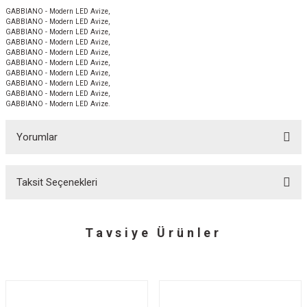
GABBIANO - Modern LED Avize,
GABBIANO - Modern LED Avize,
GABBIANO - Modern LED Avize,
GABBIANO - Modern LED Avize,
GABBIANO - Modern LED Avize,
GABBIANO - Modern LED Avize,
GABBIANO - Modern LED Avize,
GABBIANO - Modern LED Avize,
GABBIANO - Modern LED Avize,
GABBIANO - Modern LED Avize.
Yorumlar
Taksit Seçenekleri
Bu ürüne ilk yorumu siz yapın!
Tavsiye Ürünler
Yorum Yaz
%15 indirim
%15 indirim
ZIGZAG - Modern LED Avize
SEGA - Modern LED Avize