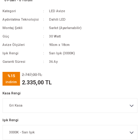
0 Puan - 0 Yorum
Kategori
LED Avize
Aydınlatma Teknolojisi
Dahili LED
Montaj Şekli
Sarkıt (Ayarlanabilir)
Güç
30 Watt
Avize Ölçüleri
90cm x 18cm
Işık Rengi
Sarı Işık (3000K)
Garanti Süresi
36 Ay
2.747,00 TL
%15
2.335,00 TL
indirim
Kasa Rengi
Işık Rengi