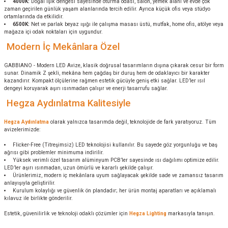
4000K:
Doğal ışık dengesi sayesinde oturma odası, salon, yemek alanı ve evde çok
zaman geçirilen günlük yaşam alanlarında tercih edilir. Ayrıca küçük ofis veya stüdyo
ortamlarında da etkilidir.
6500K:
Net ve parlak beyaz ışığı ile çalışma masası üstü, mutfak, home ofis, atölye veya
mağaza içi odak noktaları için uygundur.
Modern İç Mekânlara Özel
GABBIANO - Modern LED Avize, klasik doğrusal tasarımların dışına çıkarak cesur bir form
sunar. Dinamik Z şekli, mekâna hem çağdaş bir duruş hem de odaklayıcı bir karakter
kazandırır. Kompakt ölçülerine rağmen estetik gücüyle geniş etki sağlar. LED’ler ısıl
dengeyi koruyarak aşırı ısınmadan çalışır ve enerji tasarrufu sağlar.
Hegza Aydınlatma Kalitesiyle
Hegza Aydınlatma
olarak yalnızca tasarımda değil, teknolojide de fark yaratıyoruz. Tüm
avizelerimizde:
Flicker-Free (Titreşimsiz) LED teknolojisi kullanılır. Bu sayede göz yorgunluğu ve baş
ağrısı gibi problemler minimuma indirilir.
Yüksek verimli özel tasarım alüminyum PCB’ler sayesinde ısı dağılımı optimize edilir.
LED’ler aşırı ısınmadan, uzun ömürlü ve kararlı şekilde çalışır.
Ürünlerimiz, modern iç mekânlara uyum sağlayacak şekilde sade ve zamansız tasarım
anlayışıyla geliştirilir.
Kurulum kolaylığı ve güvenlik ön plandadır; her ürün montaj aparatları ve açıklamalı
kılavuz ile birlikte gönderilir.
Estetik, güvenilirlik ve teknoloji odaklı çözümler için
Hegza Lighting
markasıyla tanışın.