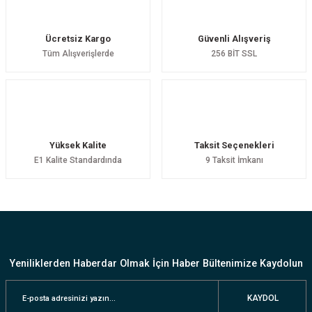
3.871,00 TL
3.234,00 TL
3.290,00 TL
2.749,00 TL
Ücretsiz Kargo
Güvenli Alışveriş
Tüm Alışverişlerde
256 BİT SSL
Yüksek Kalite
Taksit Seçenekleri
E1 Kalite Standardında
9 Taksit İmkanı
Yeniliklerden Haberdar Olmak İçin Haber Bültenimize Kaydolun
KAYDOL