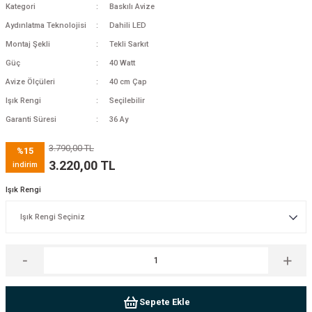
Kategori
Baskılı Avize
Aydınlatma Teknolojisi
Dahili LED
Montaj Şekli
Tekli Sarkıt
Güç
40 Watt
Avize Ölçüleri
40 cm Çap
Işık Rengi
Seçilebilir
Garanti Süresi
36 Ay
3.790,00 TL
%15
3.220,00 TL
indirim
Işık Rengi
Sepete Ekle