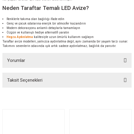
Neden Taraftar Temalı LED Avize?
Renklerle takıma olan bağlılığı ifade edin
Genç ve çocuk odalarına enerjik bir atmosfer kazandırın
Modern dekorasyonu anlamlı detaylarla tamamlayın
Özgün ve kullanışlı hediye alternatifi yaratın
Hegza Aydınlatma
kalitesiyle uzun ömürlü kullanım sağlayın
Taraftar avize modelleri, yalnızca aydınlatma değil, aynı zamanda bir yaşam tarzı sunar.
Takımını sevenlerin odasında ışık artık sadece aydınlatmaz; bağlılık da yansıtır.
Yorumlar
Taksit Seçenekleri
Bu ürüne ilk yorumu siz yapın!
Yorum Yaz