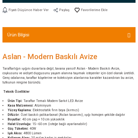
Fiyatı Düşünce Haber Ver
Paylaş
Ürün Bilgisi
Aslan - Modern Baskılı Avize
Taraftarlığın ışığını duvarlara değil, tavana yansıt! Aslan - Modern Baskılı Avize,
coşkusunu ve aidiyet duygusunu yaşam alanına taşımak isteyenler için özel olarak üretildi.
Genç odalarına, taraftar köşelerine ve koleksiyon alanlarına karakter kazandıran bu avize,
tutkunun rengine büründü.
Teknik Özellikler
Ürün Tipi:
Taraftar Temalı Modern Sarkıt LED Avize
Kasa Malzemesi:
Alüminyum
Yüzey Kaplama:
Elektrostatik fırın boya (kırmızı)
Difüzör:
Özel baskılı polikarbonat (Aslan tasarımı), ışığı homojen şekilde dağıtır
Boyutlar:
40 cm çap × 10 cm yükseklik
Halat Uzunluğu:
15–60 cm (isteğe bağlı ayarlanabilir)
Güç Tüketimi:
40W
Işık Akısı:
4800 Lümen
Kullanım Alanı:
20 m²’ye kadar iç mekânlar