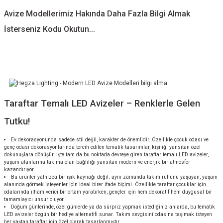
Avize Modellerimiz Hakında Daha Fazla Bilgi Almak
İsterseniz Kodu Okutun...
Taraftar Temalı LED Avizeler – Renklerle Gelen
Tutku!
Ev dekorasyonunda sadece stil değil, karakter de önemlidir. Özellikle çocuk odası ve
genç odası dekorasyonlarında tercih edilen tematik tasarımlar, kişiliği yansıtan özel
dokunuşlara dönüşür. İşte tam da bu noktada devreye giren taraftar temalı LED avizeler,
yaşam alanlarına takıma olan bağlılığı yansıtan modern ve enerjik bir atmosfer
kazandırıyor.
Bu ürünler yalnızca bir ışık kaynağı değil; aynı zamanda takım ruhunu yaşayan, yaşam
alanında görmek isteyenler için ideal birer ifade biçimi. Özellikle taraftar çocuklar için
odalarında ilham verici bir ortam yaratırken, gençler için hem dekoratif hem duygusal bir
tamamlayıcı unsur oluyor.
Doğum günlerinde, özel günlerde ya da sürpriz yapmak istediğiniz anlarda, bu tematik
LED avizeler özgün bir hediye alternatifi sunar. Takım sevgisini odasına taşımak isteyen
her yaştan taraftar için özel olarak tasarlanmıştır.