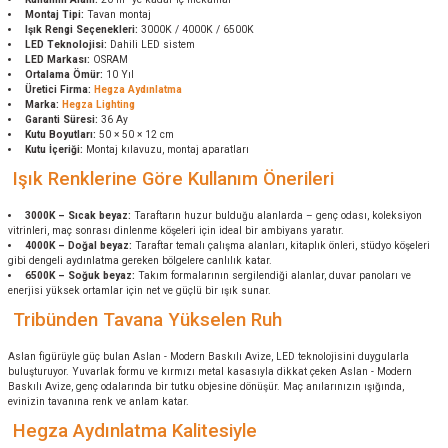
Montaj Tipi:
Tavan montaj
Işık Rengi Seçenekleri:
3000K / 4000K / 6500K
LED Teknolojisi:
Dahili LED sistem
LED Markası:
OSRAM
Ortalama Ömür:
10 Yıl
Üretici Firma:
Hegza Aydınlatma
Marka:
Hegza Lighting
Garanti Süresi:
36 Ay
Kutu Boyutları:
50 × 50 × 12 cm
Kutu İçeriği:
Montaj kılavuzu, montaj aparatları
Işık Renklerine Göre Kullanım Önerileri
3000K – Sıcak beyaz:
Taraftarın huzur bulduğu alanlarda – genç odası, koleksiyon
vitrinleri, maç sonrası dinlenme köşeleri için ideal bir ambiyans yaratır.
4000K – Doğal beyaz:
Taraftar temalı çalışma alanları, kitaplık önleri, stüdyo köşeleri
gibi dengeli aydınlatma gereken bölgelere canlılık katar.
6500K – Soğuk beyaz:
Takım formalarının sergilendiği alanlar, duvar panoları ve
enerjisi yüksek ortamlar için net ve güçlü bir ışık sunar.
Tribünden Tavana Yükselen Ruh
Aslan figürüyle güç bulan Aslan - Modern Baskılı Avize, LED teknolojisini duygularla
buluşturuyor. Yuvarlak formu ve kırmızı metal kasasıyla dikkat çeken Aslan - Modern
Baskılı Avize, genç odalarında bir tutku objesine dönüşür. Maç anılarınızın ışığında,
evinizin tavanına renk ve anlam katar.
Hegza Aydınlatma Kalitesiyle