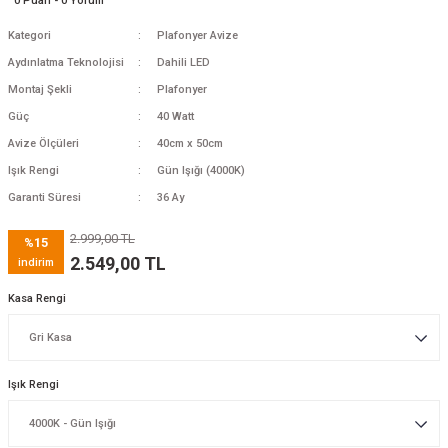
0 Puan - 0 Yorum
Kategori
Plafonyer Avize
Aydınlatma Teknolojisi
Dahili LED
Montaj Şekli
Plafonyer
Güç
40 Watt
Avize Ölçüleri
40cm x 50cm
Işık Rengi
Gün Işığı (4000K)
Garanti Süresi
36 Ay
2.999,00 TL
%15
2.549,00 TL
indirim
Kasa Rengi
Işık Rengi