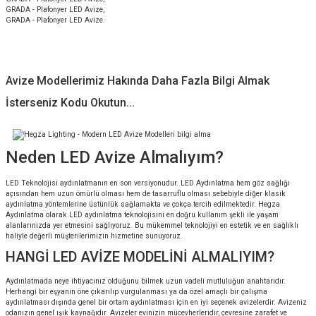
GRADA - Plafonyer LED Avize,
GRADA - Plafonyer LED Avize.
Avize Modellerimiz Hakında Daha Fazla Bilgi Almak
İsterseniz Kodu Okutun...
Neden LED Avize Almalıyım?
LED Teknolojisi aydınlatmanın en son versiyonudur. LED Aydınlatma hem göz sağlığı
açısından hem uzun ömürlü olması hem de tasarruflu olması sebebiyle diğer klasik
aydınlatma yöntemlerine üstünlük sağlamakta ve çokça tercih edilmektedir. Hegza
Aydınlatma olarak LED aydınlatma teknolojisini en doğru kullanım şekli ile yaşam
alanlarınızda yer etmesini sağlıyoruz. Bu mükemmel teknolojiyi en estetik ve en sağlıklı
haliyle değerli müşterilerimizin hizmetine sunuyoruz.
HANGİ LED AVİZE MODELİNİ ALMALIYIM?
Aydınlatmada neye ihtiyacınız olduğunu bilmek uzun vadeli mutluluğun anahtarıdır.
Herhangi bir eşyanın öne çıkarılıp vurgulanması ya da özel amaçlı bir çalışma
aydınlatması dışında genel bir ortam aydınlatması için en iyi seçenek avizelerdir. Avizeniz
odanızın genel ışık kaynağıdır. Avizeler evinizin mücevherleridir, çevresine zarafet ve