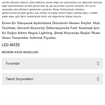
cazibe saçarlar, odanızı ışıkla doldurur ancak doğru bir aydınlatma için odanızda bulunan
diğer aydınlatmalar ile hem görsel hem de ışık açısından uyumlu olmalıdır. Bir avize
seçmeden önce bilmeniz gerekenler şunlardır. Amaç Kullanılacak mekânın
gereksinimlerine göre gerekli ışık miktarı ne kadar olmalı? Salon, oturma odası, mutfak,
yatak odası gibi farklı mekânlarda farklı ışık değerlerine ihtiyaç duyulur.
Evine En Yakışacak Aydınlatma Ürünlerini Hemen Keşfet. Hızlı
Teslimat, Güvenli Alışveriş! Dekorasyonda Fark Yaratmak İçin
En Doğru Adres Hegza Lighting. Şimdi Alışverişe Başla! İlham
Veren Tasarımlar. İndirimli Fiyatlar.
LED AVİZE
MODERN AVİZE MODELLERİ
Yorumlar
Taksit Seçenekleri
Bu ürüne ilk yorumu siz yapın!
Yorum Yaz