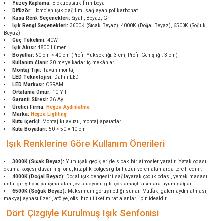
Yüzey Kaplama:
Elektrostatik fırın boya
Difüzör:
Homojen ışık dağılımı sağlayan polikarbonat
Kasa Renk Seçenekleri:
Siyah, Beyaz, Gri
Işık Rengi Seçenekleri:
3000K (Sıcak Beyaz), 4000K (Doğal Beyaz), 6500K (Soğuk
Beyaz)
Güç Tüketimi:
40W
Işık Akısı:
4800 Lümen
Boyutlar:
50 cm × 40 cm (Profil Yüksekliği: 3 cm, Profil Genişliği: 3 cm)
Kullanım Alanı:
20 m²’ye kadar iç mekânlar
Montaj Tipi:
Tavan montaj
LED Teknolojisi:
Dahili LED
LED Markası:
OSRAM
Ortalama Ömür:
10 Yıl
Garanti Süresi:
36 Ay
Üretici Firma:
Hegza Aydınlatma
Marka:
Hegza Lighting
Kutu İçeriği:
Montaj kılavuzu, montaj aparatları
Kutu Boyutları:
50 × 50 × 10 cm
Işık Renklerine Göre Kullanım Önerileri
3000K (Sıcak Beyaz):
Yumuşak geçişleriyle sıcak bir atmosfer yaratır. Yatak odası,
okuma köşesi, duvar nişi önü, kitaplık bölgesi gibi huzur veren alanlarda tercih edilir.
4000K (Doğal Beyaz):
Doğal ışık dengesini sağlayarak çocuk odası, yemek masası
üstü, giriş holü, çalışma alanı, ev stüdyosu gibi çok amaçlı alanlara uyum sağlar.
6500K (Soğuk Beyaz):
Maksimum görüş netliği sunar. Mutfak, galeri aydınlatması,
makyaj aynası üzeri, atölye, ofis, hızlı tüketim raf alanları için idealdir.
Dört Çizgiyle Kurulmuş Işık Senfonisi