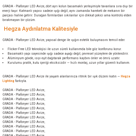
GRADA - Plafonyer LED Avize, dört ayrı kolun basamaklı yerleşimiyle tavanlara sıra dışı bir
enerji taşır. Katmanlı yapısı sadece ışığı değil, aynı zamanda hareketi de mekanın bir
parçası haline getirir. Durağan formlardan sıkılanlar için dikkat çekici ama kontrolü elden
bırakmayan bir çözüm.
Hegza Aydınlatma Kalitesiyle
GRADA - Plafonyer LED Avize, yapısal denge ile ışığın estetik buluşmasını temsil eder.
Flicker-Free LED teknolojisi ile uzun süreli kullanımda bile göz konforunu korur.
Basamaklı yapı sayesinde ışığı sadece aşağı değil, çevresel yüzeylere de yönlendirir.
Alüminyum gövde, ısıyı eşit dağıtarak performans kaybını önler ve ömrü uzatır.
Kurulumu pratik, kutu içeriği eksiksizdir — hızlı montaj, uzun yıllar güvenli kullanım.
GRADA - Plafonyer LED Avize ile yaşam alanlarınıza ritmik bir ışık düzeni katın —
Hegza
Lighting
farkıyla.
GRADA - Plafonyer LED Avize,
GRADA - Plafonyer LED Avize,
GRADA - Plafonyer LED Avize,
GRADA - Plafonyer LED Avize,
GRADA - Plafonyer LED Avize,
GRADA - Plafonyer LED Avize,
GRADA - Plafonyer LED Avize,
GRADA - Plafonyer LED Avize,
GRADA - Plafonyer LED Avize,
GRADA - Plafonyer LED Avize,
GRADA - Plafonyer LED Avize,