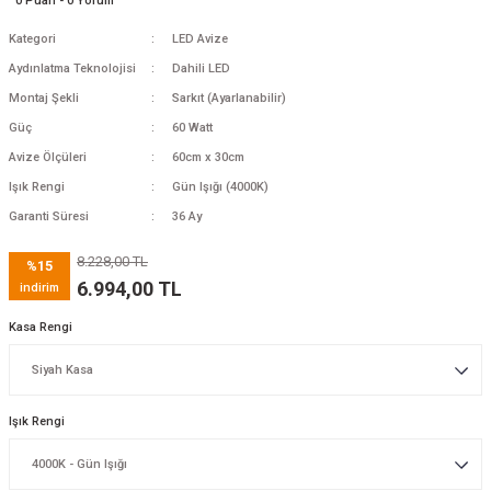
0 Puan - 0 Yorum
Kategori
LED Avize
Aydınlatma Teknolojisi
Dahili LED
Montaj Şekli
Sarkıt (Ayarlanabilir)
Güç
60 Watt
Avize Ölçüleri
60cm x 30cm
Işık Rengi
Gün Işığı (4000K)
Garanti Süresi
36 Ay
8.228,00 TL
%15
6.994,00 TL
indirim
Kasa Rengi
Işık Rengi