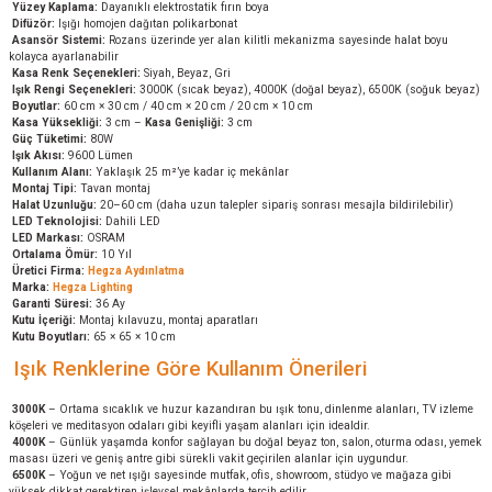
Yüzey Kaplama:
Dayanıklı elektrostatik fırın boya
Difüzör:
Işığı homojen dağıtan polikarbonat
Asansör Sistemi:
Rozans üzerinde yer alan kilitli mekanizma sayesinde halat boyu
kolayca ayarlanabilir
Kasa Renk Seçenekleri:
Siyah, Beyaz, Gri
Işık Rengi Seçenekleri:
3000K (sıcak beyaz), 4000K (doğal beyaz), 6500K (soğuk beyaz)
Boyutlar:
60 cm × 30 cm / 40 cm × 20 cm / 20 cm × 10 cm
Kasa Yüksekliği:
3 cm –
Kasa Genişliği:
3 cm
Güç Tüketimi:
80W
Işık Akısı:
9600 Lümen
Kullanım Alanı:
Yaklaşık 25 m²’ye kadar iç mekânlar
Montaj Tipi:
Tavan montaj
Halat Uzunluğu:
20–60 cm (daha uzun talepler sipariş sonrası mesajla bildirilebilir)
LED Teknolojisi:
Dahili LED
LED Markası:
OSRAM
Ortalama Ömür:
10 Yıl
Üretici Firma:
Hegza Aydınlatma
Marka:
Hegza Lighting
Garanti Süresi:
36 Ay
Kutu İçeriği:
Montaj kılavuzu, montaj aparatları
Kutu Boyutları:
65 × 65 × 10 cm
Işık Renklerine Göre Kullanım Önerileri
3000K
– Ortama sıcaklık ve huzur kazandıran bu ışık tonu, dinlenme alanları, TV izleme
köşeleri ve meditasyon odaları gibi keyifli yaşam alanları için idealdir.
4000K
– Günlük yaşamda konfor sağlayan bu doğal beyaz ton, salon, oturma odası, yemek
masası üzeri ve geniş antre gibi sürekli vakit geçirilen alanlar için uygundur.
6500K
– Yoğun ve net ışığı sayesinde mutfak, ofis, showroom, stüdyo ve mağaza gibi
yüksek dikkat gerektiren işlevsel mekânlarda tercih edilir.