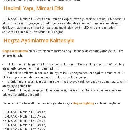
Hacimli Yapı, Mimari Etki
HERMANO - Modern LED Avize'nin katmanlı yapısı, tavan yüzeyinde dramatik bir derinlik
algısı oluşturur. İç içe geçmiş dikdörtgen çerçeveleriyle yalnızca bir aydınlatma elemanı
değil, aynı zamanda mimari bir sanat nesnesi işlevi görür. LED’ler aşırı ısınmadan
çalışarak uzun ömürlü ve verimli ışık sağlar.
Hegza Aydınlatma Kalitesiyle
Hegza Aydınlatma
olarak yalnızca tasarımda değil, teknolojide de fark yaratıyoruz. Tüm
avizelerimizde:
Flicker-Free (Titreşimsiz) LED teknolojisi kullanılır. Bu sayede göz yorgunluğu ve baş
ağrısı gibi problemler minimuma indirilir.
Yüksek verimli özel tasarım alüminyum PCB’ler sayesinde ısı dağılımı optimize edilir.
LED’ler aşırı ısınmadan, uzun ömürlü ve kararlı şekilde çalışır.
Ürünlerimiz, modern iç mekânlara uyum sağlayacak şekilde sade ve zamansız tasarım
anlayışıyla geliştirilir.
Kurulum kolaylığı ve güvenlik ön plandadır; her ürün montaj aparatları ve açıklamalı
kılavuz ile birlikte gönderilir.
Tavanlarınızda hem etki hem estetik yaratmak için
Hegza Lighting
kalitesini keşfedin.
HERMANO - Modern LED Avize,
HERMANO - Modern LED Avize,
HERMANO - Modern LED Avize,
HERMANO - Modern LED Avize,
HERMANO - Modern LED Avize,