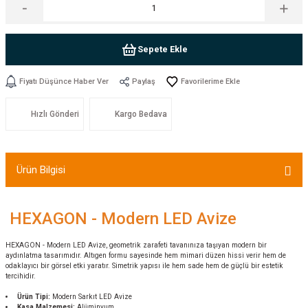
Sepete Ekle
Fiyatı Düşünce Haber Ver
Paylaş
Hızlı Gönderi
Kargo Bedava
Ürün Bilgisi
HEXAGON - Modern LED Avize
HEXAGON - Modern LED Avize, geometrik zarafeti tavanınıza taşıyan modern bir
aydınlatma tasarımıdır. Altıgen formu sayesinde hem mimari düzen hissi verir hem de
odaklayıcı bir görsel etki yaratır. Simetrik yapısı ile hem sade hem de güçlü bir estetik
tercihidir.
Ürün Tipi:
Modern Sarkıt LED Avize
Kasa Malzemesi:
Alüminyum