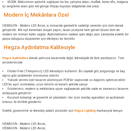
6500K: Maksimum aydınlık sağlayan bu ton, çalışma odası, mutfak, home ofis, mağaza
içi sergileme alanı gibi net görüşe ihtiyaç duyulan bölgelerde öne çıkar.
Modern İç Mekânlara Özel
HEXAGON - Modern LED Avize, iç mimaride geometrik sadeliği sevenler için özel olarak
geliştirildi. Altı eşit kenardan oluşan yapısı, tavan yüzeyine hem görsel düzen hem de
modern bir mimari katkı sağlar. Aydınlatmanın sadece işlev değil, aynı zamanda estetik bir
parça olduğunu düşünenler için etkileyici bir tercihtir.
Hegza Aydınlatma Kalitesiyle
Hegza Aydınlatma
olarak yalnızca tasarımda değil, teknolojide de fark yaratıyoruz. Tüm
avizelerimizde
Flicker-Free (Titreşimsiz) LED teknolojisi kullanılır. Bu sayede göz yorgunluğu ve baş
ağrısı gibi problemler minimuma indirilir.
Yüksek verimli özel tasarım alüminyum PCB’ler sayesinde ısı dağılımı optimize edilir.
LED’ler aşırı ısınmadan, uzun ömürlü ve kararlı şekilde çalışır.
Ürünlerimiz, modern iç mekânlara uyum sağlayacak şekilde sade ve zamansız tasarım
anlayışıyla geliştirilir.
Kurulum kolaylığı ve güvenlik ön plandadır; her ürün montaj aparatları ve açıklamalı
kılavuz ile birlikte gönderilir.
Estetik, güvenilirlik ve teknoloji odaklı çözümler için
Hegza Lighting
markasıyla tanışın.
HEXAGON - Modern LED Avize,
HEXAGON - Modern LED Avize,