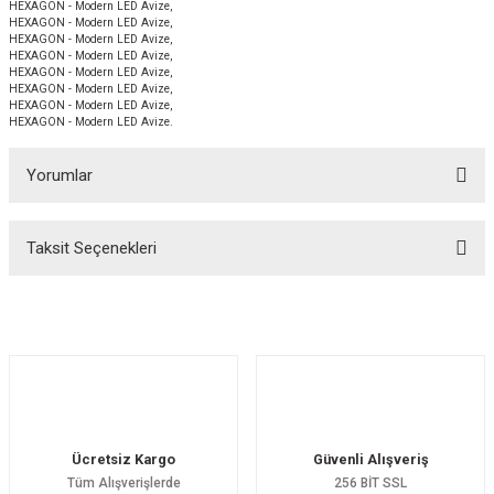
HEXAGON - Modern LED Avize,
HEXAGON - Modern LED Avize,
HEXAGON - Modern LED Avize,
HEXAGON - Modern LED Avize,
HEXAGON - Modern LED Avize,
HEXAGON - Modern LED Avize,
HEXAGON - Modern LED Avize,
HEXAGON - Modern LED Avize.
Yorumlar
Taksit Seçenekleri
Çok çok iyi
Elif Çebi | 05/07/2023
Hexagon
Ücretsiz Kargo
Güvenli Alışveriş
Çok teşekkür ederiz çok güzel avize tereddüt etmeden alın ilgi alaka çok iyi ilk defa bir
Tüm Alışverişlerde
256 BİT SSL
alışverişte telefon numarası mesaj atılıp sorun olursa arayabilirsiniz dendi