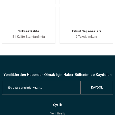
Elif Çebi | 05/07/2023
Çok beğendim
16 M2 lik odama beyaz ışık biraz fazla geldi diğer odalara da alıcam ama bu sefer gün
Yüksek Kalite
Taksit Seçenekleri
ışığı alicam sorunsuz kısa sürede elime ulaştı Monte etmek çok kolay teşekkürler
E1 Kalite Standardında
9 Taksit İmkanı
Halime Sözer | 18/02/2023
Teşekkür
Harika ürün, hızlı kargo ve iyi paketleme.
ORHUN TÜRKYILMAZ | 29/05/2021
Yeniliklerden Haberdar Olmak İçin Haber Bültenimize Kaydolun
Yorum Yaz
KAYDOL
Üyelik
Yeni Üyelik