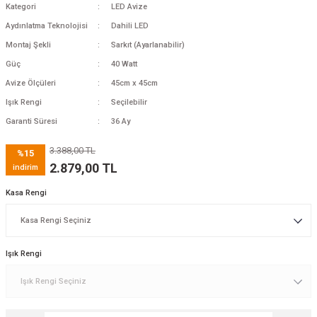
Kategori
LED Avize
Aydınlatma Teknolojisi
Dahili LED
Montaj Şekli
Sarkıt (Ayarlanabilir)
Güç
40 Watt
Avize Ölçüleri
45cm x 45cm
Işık Rengi
Seçilebilir
Garanti Süresi
36 Ay
3.388,00 TL
%15
2.879,00 TL
indirim
Kasa Rengi
Işık Rengi