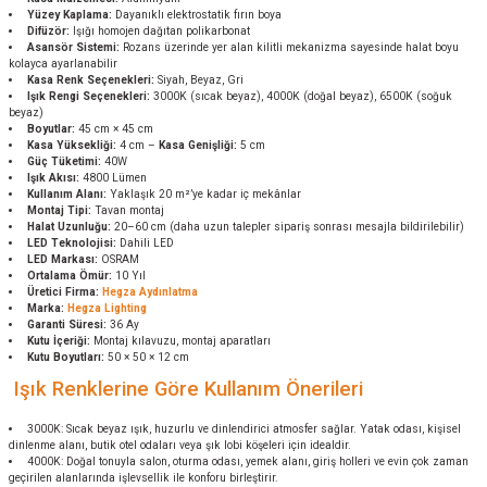
Yüzey Kaplama:
Dayanıklı elektrostatik fırın boya
Difüzör:
Işığı homojen dağıtan polikarbonat
Asansör Sistemi:
Rozans üzerinde yer alan kilitli mekanizma sayesinde halat boyu
kolayca ayarlanabilir
Kasa Renk Seçenekleri:
Siyah, Beyaz, Gri
Işık Rengi Seçenekleri:
3000K (sıcak beyaz), 4000K (doğal beyaz), 6500K (soğuk
beyaz)
Boyutlar:
45 cm × 45 cm
Kasa Yüksekliği:
4 cm –
Kasa Genişliği:
5 cm
Güç Tüketimi:
40W
Işık Akısı:
4800 Lümen
Kullanım Alanı:
Yaklaşık 20 m²’ye kadar iç mekânlar
Montaj Tipi:
Tavan montaj
Halat Uzunluğu:
20–60 cm (daha uzun talepler sipariş sonrası mesajla bildirilebilir)
LED Teknolojisi:
Dahili LED
LED Markası:
OSRAM
Ortalama Ömür:
10 Yıl
Üretici Firma:
Hegza Aydınlatma
Marka:
Hegza Lighting
Garanti Süresi:
36 Ay
Kutu İçeriği:
Montaj kılavuzu, montaj aparatları
Kutu Boyutları:
50 × 50 × 12 cm
Işık Renklerine Göre Kullanım Önerileri
3000K: Sıcak beyaz ışık, huzurlu ve dinlendirici atmosfer sağlar. Yatak odası, kişisel
dinlenme alanı, butik otel odaları veya şık lobi köşeleri için idealdir.
4000K: Doğal tonuyla salon, oturma odası, yemek alanı, giriş holleri ve evin çok zaman
geçirilen alanlarında işlevsellik ile konforu birleştirir.