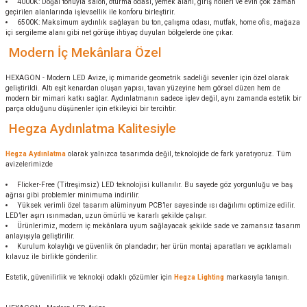
4000K: Doğal tonuyla salon, oturma odası, yemek alanı, giriş holleri ve evin çok zaman
geçirilen alanlarında işlevsellik ile konforu birleştirir.
6500K: Maksimum aydınlık sağlayan bu ton, çalışma odası, mutfak, home ofis, mağaza
içi sergileme alanı gibi net görüşe ihtiyaç duyulan bölgelerde öne çıkar.
Modern İç Mekânlara Özel
HEXAGON - Modern LED Avize, iç mimaride geometrik sadeliği sevenler için özel olarak
geliştirildi. Altı eşit kenardan oluşan yapısı, tavan yüzeyine hem görsel düzen hem de
modern bir mimari katkı sağlar. Aydınlatmanın sadece işlev değil, aynı zamanda estetik bir
parça olduğunu düşünenler için etkileyici bir tercihtir.
Hegza Aydınlatma Kalitesiyle
Hegza Aydınlatma
olarak yalnızca tasarımda değil, teknolojide de fark yaratıyoruz. Tüm
avizelerimizde
Flicker-Free (Titreşimsiz) LED teknolojisi kullanılır. Bu sayede göz yorgunluğu ve baş
ağrısı gibi problemler minimuma indirilir.
Yüksek verimli özel tasarım alüminyum PCB’ler sayesinde ısı dağılımı optimize edilir.
LED’ler aşırı ısınmadan, uzun ömürlü ve kararlı şekilde çalışır.
Ürünlerimiz, modern iç mekânlara uyum sağlayacak şekilde sade ve zamansız tasarım
anlayışıyla geliştirilir.
Kurulum kolaylığı ve güvenlik ön plandadır; her ürün montaj aparatları ve açıklamalı
kılavuz ile birlikte gönderilir.
Estetik, güvenilirlik ve teknoloji odaklı çözümler için
Hegza Lighting
markasıyla tanışın.