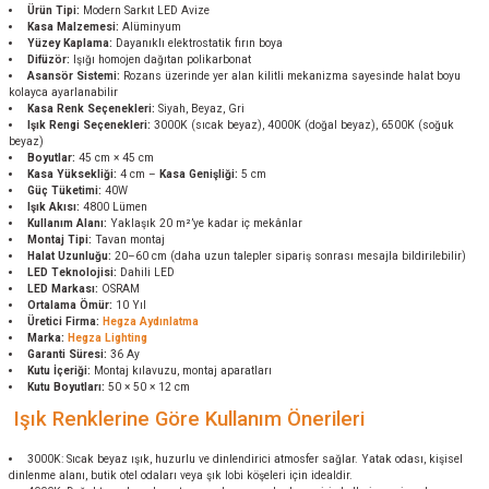
Ürün Tipi:
Modern Sarkıt LED Avize
Kasa Malzemesi:
Alüminyum
Yüzey Kaplama:
Dayanıklı elektrostatik fırın boya
Difüzör:
Işığı homojen dağıtan polikarbonat
Asansör Sistemi:
Rozans üzerinde yer alan kilitli mekanizma sayesinde halat boyu
kolayca ayarlanabilir
Kasa Renk Seçenekleri:
Siyah, Beyaz, Gri
Işık Rengi Seçenekleri:
3000K (sıcak beyaz), 4000K (doğal beyaz), 6500K (soğuk
beyaz)
Boyutlar:
45 cm × 45 cm
Kasa Yüksekliği:
4 cm –
Kasa Genişliği:
5 cm
Güç Tüketimi:
40W
Işık Akısı:
4800 Lümen
Kullanım Alanı:
Yaklaşık 20 m²’ye kadar iç mekânlar
Montaj Tipi:
Tavan montaj
Halat Uzunluğu:
20–60 cm (daha uzun talepler sipariş sonrası mesajla bildirilebilir)
LED Teknolojisi:
Dahili LED
LED Markası:
OSRAM
Ortalama Ömür:
10 Yıl
Üretici Firma:
Hegza Aydınlatma
Marka:
Hegza Lighting
Garanti Süresi:
36 Ay
Kutu İçeriği:
Montaj kılavuzu, montaj aparatları
Kutu Boyutları:
50 × 50 × 12 cm
Işık Renklerine Göre Kullanım Önerileri
3000K: Sıcak beyaz ışık, huzurlu ve dinlendirici atmosfer sağlar. Yatak odası, kişisel
dinlenme alanı, butik otel odaları veya şık lobi köşeleri için idealdir.