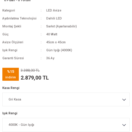
0 Puan - 0 Yorum
Kategori
LED Avize
Aydınlatma Teknolojisi
Dahili LED
Montaj Şekli
Sarkıt (Ayarlanabilir)
Güç
40 Watt
Avize Ölçüleri
45cm x 45cm
Işık Rengi
Gün Işığı (4000K)
Garanti Süresi
36 Ay
3.388,00 TL
%15
2.879,00 TL
indirim
Kasa Rengi
Işık Rengi