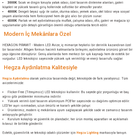
3000K:
Sıcak ve dingin tonuyla yatak odası, özel tasarım dinlenme alanları, galeri
köşeleri ve yüksek tavanlı giriş hollerinde sofistike bir atmosfer yaratır.
4000K:
Dengeli beyaz ışığı ile salon, oturma odası, yemek alanı, otel lobisi veya sosyal
yaşam alanlarında hem fonksiyonel hem de göz alıcı bir çözüm sunar.
6500K:
Parlak ve net aydınlatmasıyla mutfak, çalışma odası, ofis, galeri ve mağaza içi
uygulamalar gibi detaylı görselliğin önemli olduğu ortamlarda tercih edilir.
Modern İç Mekânlara Özel
HEXAGON PIRAMIT - Modern LED Avize, iç mimariye heykelsi bir derinlik kazandıran özel
bir tasarımdır. Altıgen formun hacimli katmanlarla birleşimi, aydınlatma ürününü görsel bir
yapı öğesine dönüştürür. Geniş alanlarda hem merkezi bir ışık kaynağı hem de estetik bir
vurgudur. LED teknolojisi sayesinde yüksek ışık verimliliği ve enerji tasarrufu sağlar.
Hegza Aydınlatma Kalitesiyle
Hegza Aydınlatma
olarak yalnızca tasarımda değil, teknolojide de fark yaratıyoruz. Tüm
avizelerimizde:
Flicker-Free (Titreşimsiz) LED teknolojisi kullanılır. Bu sayede göz yorgunluğu ve baş
ağrısı gibi problemler minimuma indirilir.
Yüksek verimli özel tasarım alüminyum PCB’ler sayesinde ısı dağılımı optimize edilir.
LED’ler aşırı ısınmadan, uzun ömürlü ve kararlı şekilde çalışır.
Ürünlerimiz, modern iç mekânlara uyum sağlayacak şekilde sade ve zamansız tasarım
anlayışıyla geliştirilir.
Kurulum kolaylığı ve güvenlik ön plandadır; her ürün montaj aparatları ve açıklamalı
kılavuz ile birlikte gönderilir.
Estetik, güvenilirlik ve teknoloji odaklı çözümler için
Hegza Lighting
markasıyla tanışın.