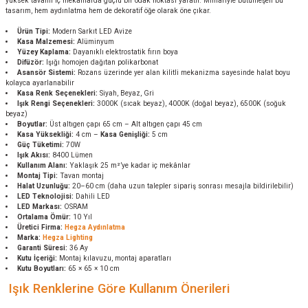
yüksek tavanlı iç mekânlarda güçlü bir odak noktası yaratır. Mimariyle bütünleşen bu
tasarım, hem aydınlatma hem de dekoratif öğe olarak öne çıkar.
Ürün Tipi:
Modern Sarkıt LED Avize
Kasa Malzemesi:
Alüminyum
Yüzey Kaplama:
Dayanıklı elektrostatik fırın boya
Difüzör:
Işığı homojen dağıtan polikarbonat
Asansör Sistemi:
Rozans üzerinde yer alan kilitli mekanizma sayesinde halat boyu
kolayca ayarlanabilir
Kasa Renk Seçenekleri:
Siyah, Beyaz, Gri
Işık Rengi Seçenekleri:
3000K (sıcak beyaz), 4000K (doğal beyaz), 6500K (soğuk
beyaz)
Boyutlar:
Üst altıgen çapı 65 cm – Alt altıgen çapı 45 cm
Kasa Yüksekliği:
4 cm –
Kasa Genişliği:
5 cm
Güç Tüketimi:
70W
Işık Akısı:
8400 Lümen
Kullanım Alanı:
Yaklaşık 25 m²’ye kadar iç mekânlar
Montaj Tipi:
Tavan montaj
Halat Uzunluğu:
20–60 cm (daha uzun talepler sipariş sonrası mesajla bildirilebilir)
LED Teknolojisi:
Dahili LED
LED Markası:
OSRAM
Ortalama Ömür:
10 Yıl
Üretici Firma:
Hegza Aydınlatma
Marka:
Hegza Lighting
Garanti Süresi:
36 Ay
Kutu İçeriği:
Montaj kılavuzu, montaj aparatları
Kutu Boyutları:
65 × 65 × 10 cm
Işık Renklerine Göre Kullanım Önerileri