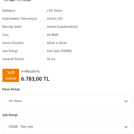
0 Puan - 0 Yorum
Kategori
LED Avize
Aydınlatma Teknolojisi
Dahili LED
Montaj Şekli
Sarkıt (Ayarlanabilir)
Güç
60 Watt
Avize Ölçüleri
65cm x 65cm
Işık Rengi
Sarı Işık (3000K)
Garanti Süresi
36 Ay
7.980,00 TL
%15
6.783,00 TL
indirim
Kasa Rengi
Işık Rengi