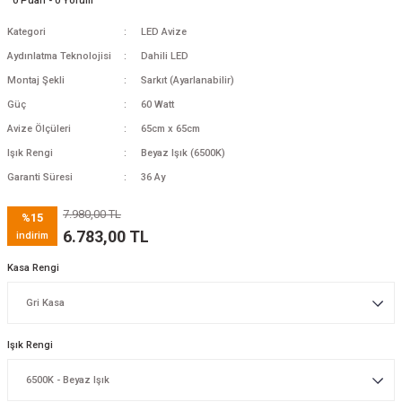
0 Puan - 0 Yorum
Kategori
LED Avize
Aydınlatma Teknolojisi
Dahili LED
Montaj Şekli
Sarkıt (Ayarlanabilir)
Güç
60 Watt
Avize Ölçüleri
65cm x 65cm
Işık Rengi
Beyaz Işık (6500K)
Garanti Süresi
36 Ay
7.980,00 TL
%15
6.783,00 TL
indirim
Kasa Rengi
Işık Rengi