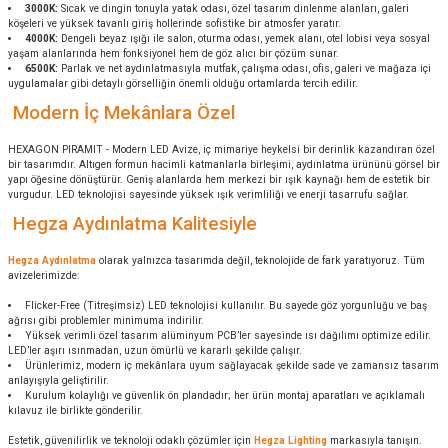
3000K:
Sıcak ve dingin tonuyla yatak odası, özel tasarım dinlenme alanları, galeri
köşeleri ve yüksek tavanlı giriş hollerinde sofistike bir atmosfer yaratır.
4000K:
Dengeli beyaz ışığı ile salon, oturma odası, yemek alanı, otel lobisi veya sosyal
yaşam alanlarında hem fonksiyonel hem de göz alıcı bir çözüm sunar.
6500K:
Parlak ve net aydınlatmasıyla mutfak, çalışma odası, ofis, galeri ve mağaza içi
uygulamalar gibi detaylı görselliğin önemli olduğu ortamlarda tercih edilir.
Modern İç Mekânlara Özel
HEXAGON PIRAMIT - Modern LED Avize, iç mimariye heykelsi bir derinlik kazandıran özel
bir tasarımdır. Altıgen formun hacimli katmanlarla birleşimi, aydınlatma ürününü görsel bir
yapı öğesine dönüştürür. Geniş alanlarda hem merkezi bir ışık kaynağı hem de estetik bir
vurgudur. LED teknolojisi sayesinde yüksek ışık verimliliği ve enerji tasarrufu sağlar.
Hegza Aydınlatma Kalitesiyle
Hegza Aydınlatma
olarak yalnızca tasarımda değil, teknolojide de fark yaratıyoruz. Tüm
avizelerimizde:
Flicker-Free (Titreşimsiz) LED teknolojisi kullanılır. Bu sayede göz yorgunluğu ve baş
ağrısı gibi problemler minimuma indirilir.
Yüksek verimli özel tasarım alüminyum PCB’ler sayesinde ısı dağılımı optimize edilir.
LED’ler aşırı ısınmadan, uzun ömürlü ve kararlı şekilde çalışır.
Ürünlerimiz, modern iç mekânlara uyum sağlayacak şekilde sade ve zamansız tasarım
anlayışıyla geliştirilir.
Kurulum kolaylığı ve güvenlik ön plandadır; her ürün montaj aparatları ve açıklamalı
kılavuz ile birlikte gönderilir.
Estetik, güvenilirlik ve teknoloji odaklı çözümler için
Hegza Lighting
markasıyla tanışın.