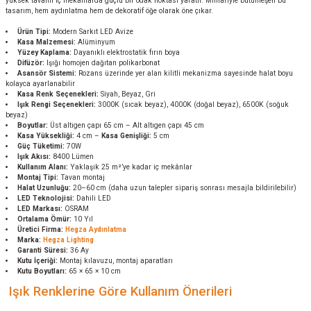
yüksek tavanlı iç mekânlarda güçlü bir odak noktası yaratır. Mimariyle bütünleşen bu
tasarım, hem aydınlatma hem de dekoratif öğe olarak öne çıkar.
Ürün Tipi:
Modern Sarkıt LED Avize
Kasa Malzemesi:
Alüminyum
Yüzey Kaplama:
Dayanıklı elektrostatik fırın boya
Difüzör:
Işığı homojen dağıtan polikarbonat
Asansör Sistemi:
Rozans üzerinde yer alan kilitli mekanizma sayesinde halat boyu
kolayca ayarlanabilir
Kasa Renk Seçenekleri:
Siyah, Beyaz, Gri
Işık Rengi Seçenekleri:
3000K (sıcak beyaz), 4000K (doğal beyaz), 6500K (soğuk
beyaz)
Boyutlar:
Üst altıgen çapı 65 cm – Alt altıgen çapı 45 cm
Kasa Yüksekliği:
4 cm –
Kasa Genişliği:
5 cm
Güç Tüketimi:
70W
Işık Akısı:
8400 Lümen
Kullanım Alanı:
Yaklaşık 25 m²’ye kadar iç mekânlar
Montaj Tipi:
Tavan montaj
Halat Uzunluğu:
20–60 cm (daha uzun talepler sipariş sonrası mesajla bildirilebilir)
LED Teknolojisi:
Dahili LED
LED Markası:
OSRAM
Ortalama Ömür:
10 Yıl
Üretici Firma:
Hegza Aydınlatma
Marka:
Hegza Lighting
Garanti Süresi:
36 Ay
Kutu İçeriği:
Montaj kılavuzu, montaj aparatları
Kutu Boyutları:
65 × 65 × 10 cm
Işık Renklerine Göre Kullanım Önerileri