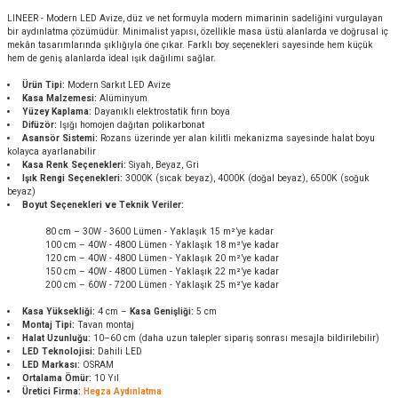
LINEER - Modern LED Avize, düz ve net formuyla modern mimarinin sadeliğini vurgulayan
bir aydınlatma çözümüdür. Minimalist yapısı, özellikle masa üstü alanlarda ve doğrusal iç
mekân tasarımlarında şıklığıyla öne çıkar. Farklı boy seçenekleri sayesinde hem küçük
hem de geniş alanlarda ideal ışık dağılımı sağlar.
Ürün Tipi:
Modern Sarkıt LED Avize
Kasa Malzemesi:
Alüminyum
Yüzey Kaplama:
Dayanıklı elektrostatik fırın boya
Difüzör:
Işığı homojen dağıtan polikarbonat
Asansör Sistemi:
Rozans üzerinde yer alan kilitli mekanizma sayesinde halat boyu
kolayca ayarlanabilir
Kasa Renk Seçenekleri:
Siyah, Beyaz, Gri
Işık Rengi Seçenekleri:
3000K (sıcak beyaz), 4000K (doğal beyaz), 6500K (soğuk
beyaz)
Boyut Seçenekleri ve Teknik Veriler:
80 cm – 30W - 3600 Lümen - Yaklaşık 15 m²’ye kadar
100 cm – 40W - 4800 Lümen - Yaklaşık 18 m²’ye kadar
120 cm – 40W - 4800 Lümen - Yaklaşık 20 m²’ye kadar
150 cm – 40W - 4800 Lümen - Yaklaşık 22 m²’ye kadar
200 cm – 60W - 7200 Lümen - Yaklaşık 25 m²’ye kadar
Kasa Yüksekliği:
4 cm –
Kasa Genişliği:
5 cm
Montaj Tipi:
Tavan montaj
Halat Uzunluğu:
10–60 cm (daha uzun talepler sipariş sonrası mesajla bildirilebilir)
LED Teknolojisi:
Dahili LED
LED Markası:
OSRAM
Ortalama Ömür:
10 Yıl
Üretici Firma:
Hegza Aydınlatma