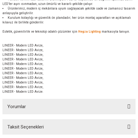
LED’ler aşırı ısınmadan, uzun ömürlü ve kararlı şekilde çalışır.
Ürünlerimiz, modern iç mekânlara uyum sağlayacak şekilde sade ve zamansız tasarım
anlayışıyla geliştirilir.
Kurulum kolaylığı ve güvenlik ön plandadır; her ürün montaj aparatları ve açıklamalı
kılavuz ile birlikte gönderilir.
Estetik, güvenilirlik ve teknoloji odaklı çözümler için
Hegza Lighting
markasıyla tanışın.
LINEER - Modern LED Avize,
LINEER - Modern LED Avize,
LINEER - Modern LED Avize,
LINEER - Modern LED Avize,
LINEER - Modern LED Avize,
LINEER - Modern LED Avize,
LINEER - Modern LED Avize,
LINEER - Modern LED Avize,
LINEER - Modern LED Avize,
LINEER - Modern LED Avize,
LINEER - Modern LED Avize.
Yorumlar
Taksit Seçenekleri
Bu ürüne ilk yorumu siz yapın!