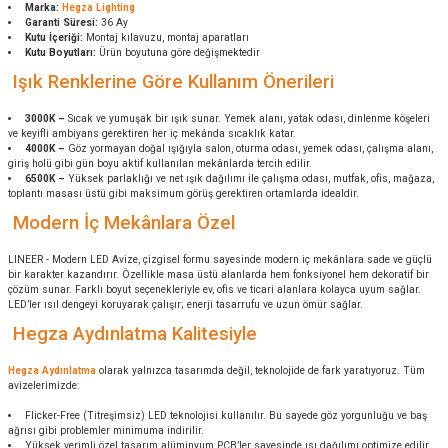
Marka:
Hegza Lighting
Garanti Süresi:
36 Ay
Kutu İçeriği:
Montaj kılavuzu, montaj aparatları
Kutu Boyutları:
Ürün boyutuna göre değişmektedir
Işık Renklerine Göre Kullanım Önerileri
3000K –
Sıcak ve yumuşak bir ışık sunar. Yemek alanı, yatak odası, dinlenme köşeleri
ve keyifli ambiyans gerektiren her iç mekânda sıcaklık katar.
4000K –
Göz yormayan doğal ışığıyla salon, oturma odası, yemek odası, çalışma alanı,
giriş holü gibi gün boyu aktif kullanılan mekânlarda tercih edilir.
6500K –
Yüksek parlaklığı ve net ışık dağılımı ile çalışma odası, mutfak, ofis, mağaza,
toplantı masası üstü gibi maksimum görüş gerektiren ortamlarda idealdir.
Modern İç Mekânlara Özel
LINEER - Modern LED Avize, çizgisel formu sayesinde modern iç mekânlara sade ve güçlü
bir karakter kazandırır. Özellikle masa üstü alanlarda hem fonksiyonel hem dekoratif bir
çözüm sunar. Farklı boyut seçenekleriyle ev, ofis ve ticari alanlara kolayca uyum sağlar.
LED’ler ısıl dengeyi koruyarak çalışır; enerji tasarrufu ve uzun ömür sağlar.
Hegza Aydınlatma Kalitesiyle
Hegza Aydınlatma
olarak yalnızca tasarımda değil, teknolojide de fark yaratıyoruz. Tüm
avizelerimizde:
Flicker-Free (Titreşimsiz) LED teknolojisi kullanılır. Bu sayede göz yorgunluğu ve baş
ağrısı gibi problemler minimuma indirilir.
Yüksek verimli özel tasarım alüminyum PCB’ler sayesinde ısı dağılımı optimize edilir.