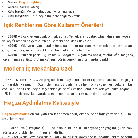
Marka:
Hegza Lighting
Garanti Süresi:
36 Ay
Kutu İçeriği:
Montaj kılavuzu, montaj aparatları
Kutu Boyutları:
Ürün boyutuna göre değişmektedir
Işık Renklerine Göre Kullanım Önerileri
3000K –
Sıcak ve yumuşak bir ışık sunar. Yemek alanı, yatak odası, dinlenme köşeleri
ve keyifli ambiyans gerektiren her iç mekânda sıcaklık katar.
4000K –
Göz yormayan doğal ışığıyla salon, oturma odası, yemek odası, çalışma alanı,
giriş holü gibi gün boyu aktif kullanılan mekânlarda tercih edilir.
6500K –
Yüksek parlaklığı ve net ışık dağılımı ile çalışma odası, mutfak, ofis, mağaza,
toplantı masası üstü gibi maksimum görüş gerektiren ortamlarda idealdir.
Modern İç Mekânlara Özel
LINEER - Modern LED Avize, çizgisel formu sayesinde modern iç mekânlara sade ve güçlü
bir karakter kazandırır. Özellikle masa üstü alanlarda hem fonksiyonel hem dekoratif bir
çözüm sunar. Farklı boyut seçenekleriyle ev, ofis ve ticari alanlara kolayca uyum sağlar.
LED’ler ısıl dengeyi koruyarak çalışır; enerji tasarrufu ve uzun ömür sağlar.
Hegza Aydınlatma Kalitesiyle
Hegza Aydınlatma
olarak yalnızca tasarımda değil, teknolojide de fark yaratıyoruz. Tüm
avizelerimizde:
Flicker-Free (Titreşimsiz) LED teknolojisi kullanılır. Bu sayede göz yorgunluğu ve baş
ağrısı gibi problemler minimuma indirilir.
Yüksek verimli özel tasarım alüminyum PCB’ler sayesinde ısı dağılımı optimize edilir.