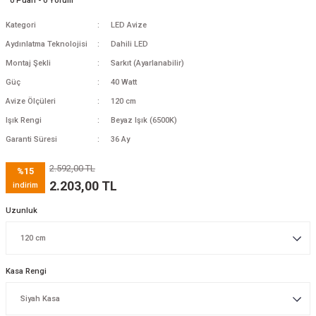
0 Puan - 0 Yorum
Kategori
LED Avize
Aydınlatma Teknolojisi
Dahili LED
Montaj Şekli
Sarkıt (Ayarlanabilir)
Güç
40 Watt
Avize Ölçüleri
120 cm
Işık Rengi
Beyaz Işık (6500K)
Garanti Süresi
36 Ay
2.592,00 TL
%15
2.203,00 TL
indirim
Uzunluk
Kasa Rengi