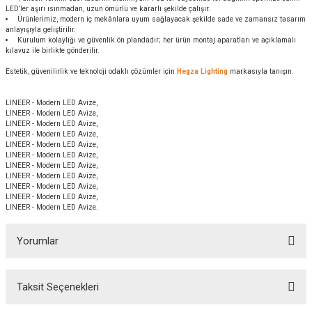
LED’ler aşırı ısınmadan, uzun ömürlü ve kararlı şekilde çalışır.
Ürünlerimiz, modern iç mekânlara uyum sağlayacak şekilde sade ve zamansız tasarım
anlayışıyla geliştirilir.
Kurulum kolaylığı ve güvenlik ön plandadır; her ürün montaj aparatları ve açıklamalı
kılavuz ile birlikte gönderilir.
Estetik, güvenilirlik ve teknoloji odaklı çözümler için
Hegza Lighting
markasıyla tanışın.
LINEER - Modern LED Avize,
LINEER - Modern LED Avize,
LINEER - Modern LED Avize,
LINEER - Modern LED Avize,
LINEER - Modern LED Avize,
LINEER - Modern LED Avize,
LINEER - Modern LED Avize,
LINEER - Modern LED Avize,
LINEER - Modern LED Avize,
LINEER - Modern LED Avize,
LINEER - Modern LED Avize.
Yorumlar
Taksit Seçenekleri
Bu ürüne ilk yorumu siz yapın!