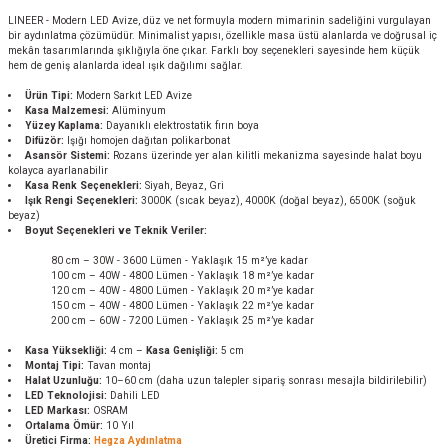
LINEER - Modern LED Avize, düz ve net formuyla modern mimarinin sadeliğini vurgulayan
bir aydınlatma çözümüdür. Minimalist yapısı, özellikle masa üstü alanlarda ve doğrusal iç
mekân tasarımlarında şıklığıyla öne çıkar. Farklı boy seçenekleri sayesinde hem küçük
hem de geniş alanlarda ideal ışık dağılımı sağlar.
Ürün Tipi:
Modern Sarkıt LED Avize
Kasa Malzemesi:
Alüminyum
Yüzey Kaplama:
Dayanıklı elektrostatik fırın boya
Difüzör:
Işığı homojen dağıtan polikarbonat
Asansör Sistemi:
Rozans üzerinde yer alan kilitli mekanizma sayesinde halat boyu
kolayca ayarlanabilir
Kasa Renk Seçenekleri:
Siyah, Beyaz, Gri
Işık Rengi Seçenekleri:
3000K (sıcak beyaz), 4000K (doğal beyaz), 6500K (soğuk
beyaz)
Boyut Seçenekleri ve Teknik Veriler:
80 cm – 30W - 3600 Lümen - Yaklaşık 15 m²’ye kadar
100 cm – 40W - 4800 Lümen - Yaklaşık 18 m²’ye kadar
120 cm – 40W - 4800 Lümen - Yaklaşık 20 m²’ye kadar
150 cm – 40W - 4800 Lümen - Yaklaşık 22 m²’ye kadar
200 cm – 60W - 7200 Lümen - Yaklaşık 25 m²’ye kadar
Kasa Yüksekliği:
4 cm –
Kasa Genişliği:
5 cm
Montaj Tipi:
Tavan montaj
Halat Uzunluğu:
10–60 cm (daha uzun talepler sipariş sonrası mesajla bildirilebilir)
LED Teknolojisi:
Dahili LED
LED Markası:
OSRAM
Ortalama Ömür:
10 Yıl
Üretici Firma:
Hegza Aydınlatma