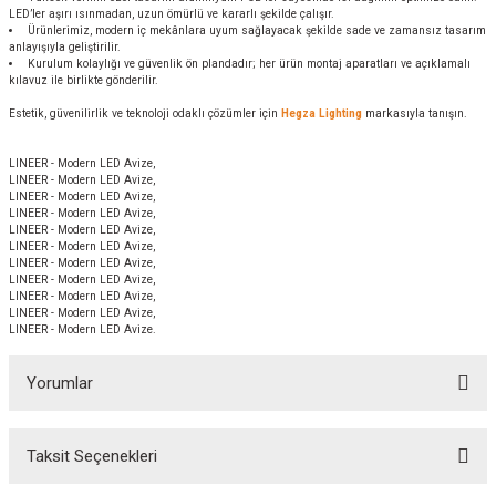
LED’ler aşırı ısınmadan, uzun ömürlü ve kararlı şekilde çalışır.
Ürünlerimiz, modern iç mekânlara uyum sağlayacak şekilde sade ve zamansız tasarım
anlayışıyla geliştirilir.
Kurulum kolaylığı ve güvenlik ön plandadır; her ürün montaj aparatları ve açıklamalı
kılavuz ile birlikte gönderilir.
Estetik, güvenilirlik ve teknoloji odaklı çözümler için
Hegza Lighting
markasıyla tanışın.
LINEER - Modern LED Avize,
LINEER - Modern LED Avize,
LINEER - Modern LED Avize,
LINEER - Modern LED Avize,
LINEER - Modern LED Avize,
LINEER - Modern LED Avize,
LINEER - Modern LED Avize,
LINEER - Modern LED Avize,
LINEER - Modern LED Avize,
LINEER - Modern LED Avize,
LINEER - Modern LED Avize.
Yorumlar
Taksit Seçenekleri
Bu ürüne ilk yorumu siz yapın!