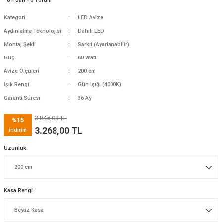
0 Puan - 0 Yorum
Kategori
LED Avize
Aydınlatma Teknolojisi
Dahili LED
Montaj Şekli
Sarkıt (Ayarlanabilir)
Güç
60 Watt
Avize Ölçüleri
200 cm
Işık Rengi
Gün Işığı (4000K)
Garanti Süresi
36 Ay
3.845,00 TL
%15
3.268,00 TL
indirim
Uzunluk
Kasa Rengi