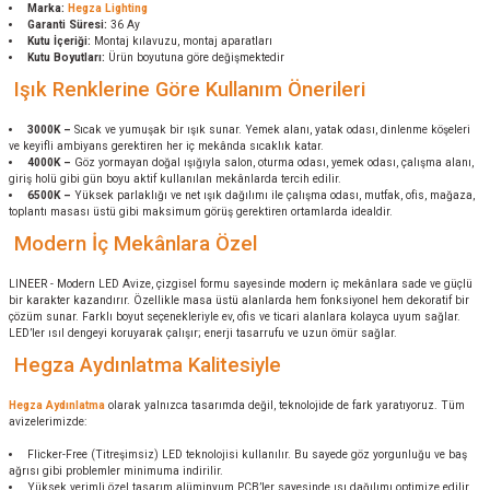
Marka:
Hegza Lighting
Garanti Süresi:
36 Ay
Kutu İçeriği:
Montaj kılavuzu, montaj aparatları
Kutu Boyutları:
Ürün boyutuna göre değişmektedir
Işık Renklerine Göre Kullanım Önerileri
3000K –
Sıcak ve yumuşak bir ışık sunar. Yemek alanı, yatak odası, dinlenme köşeleri
ve keyifli ambiyans gerektiren her iç mekânda sıcaklık katar.
4000K –
Göz yormayan doğal ışığıyla salon, oturma odası, yemek odası, çalışma alanı,
giriş holü gibi gün boyu aktif kullanılan mekânlarda tercih edilir.
6500K –
Yüksek parlaklığı ve net ışık dağılımı ile çalışma odası, mutfak, ofis, mağaza,
toplantı masası üstü gibi maksimum görüş gerektiren ortamlarda idealdir.
Modern İç Mekânlara Özel
LINEER - Modern LED Avize, çizgisel formu sayesinde modern iç mekânlara sade ve güçlü
bir karakter kazandırır. Özellikle masa üstü alanlarda hem fonksiyonel hem dekoratif bir
çözüm sunar. Farklı boyut seçenekleriyle ev, ofis ve ticari alanlara kolayca uyum sağlar.
LED’ler ısıl dengeyi koruyarak çalışır; enerji tasarrufu ve uzun ömür sağlar.
Hegza Aydınlatma Kalitesiyle
Hegza Aydınlatma
olarak yalnızca tasarımda değil, teknolojide de fark yaratıyoruz. Tüm
avizelerimizde:
Flicker-Free (Titreşimsiz) LED teknolojisi kullanılır. Bu sayede göz yorgunluğu ve baş
ağrısı gibi problemler minimuma indirilir.
Yüksek verimli özel tasarım alüminyum PCB’ler sayesinde ısı dağılımı optimize edilir.