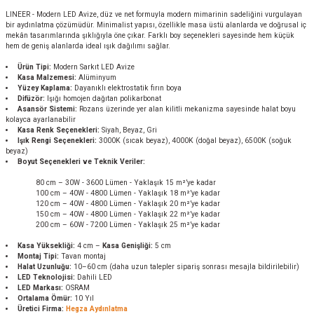
LINEER - Modern LED Avize, düz ve net formuyla modern mimarinin sadeliğini vurgulayan
bir aydınlatma çözümüdür. Minimalist yapısı, özellikle masa üstü alanlarda ve doğrusal iç
mekân tasarımlarında şıklığıyla öne çıkar. Farklı boy seçenekleri sayesinde hem küçük
hem de geniş alanlarda ideal ışık dağılımı sağlar.
Ürün Tipi:
Modern Sarkıt LED Avize
Kasa Malzemesi:
Alüminyum
Yüzey Kaplama:
Dayanıklı elektrostatik fırın boya
Difüzör:
Işığı homojen dağıtan polikarbonat
Asansör Sistemi:
Rozans üzerinde yer alan kilitli mekanizma sayesinde halat boyu
kolayca ayarlanabilir
Kasa Renk Seçenekleri:
Siyah, Beyaz, Gri
Işık Rengi Seçenekleri:
3000K (sıcak beyaz), 4000K (doğal beyaz), 6500K (soğuk
beyaz)
Boyut Seçenekleri ve Teknik Veriler:
80 cm – 30W - 3600 Lümen - Yaklaşık 15 m²’ye kadar
100 cm – 40W - 4800 Lümen - Yaklaşık 18 m²’ye kadar
120 cm – 40W - 4800 Lümen - Yaklaşık 20 m²’ye kadar
150 cm – 40W - 4800 Lümen - Yaklaşık 22 m²’ye kadar
200 cm – 60W - 7200 Lümen - Yaklaşık 25 m²’ye kadar
Kasa Yüksekliği:
4 cm –
Kasa Genişliği:
5 cm
Montaj Tipi:
Tavan montaj
Halat Uzunluğu:
10–60 cm (daha uzun talepler sipariş sonrası mesajla bildirilebilir)
LED Teknolojisi:
Dahili LED
LED Markası:
OSRAM
Ortalama Ömür:
10 Yıl
Üretici Firma:
Hegza Aydınlatma