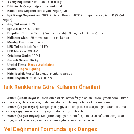
Yüzey Kaplama:
Elektrostatik fırın boya
Difüzör:
Işığı eşit dağıtan polikarbonat
Kasa Renk Seçenekleri:
Siyah, Beyaz, Gri
Işık Rengi Seçenekleri:
3000K (Sıcak Beyaz), 4000K (Doğal Beyaz), 6500K (Soğuk
Beyaz)
Güç Tüketimi:
40W
Işık Akısı:
4800 Lümen
Boyutlar:
65 cm × 65 cm (Profil Yüksekliği: 3 cm, Profil Genişliği: 3 cm)
Kullanım Alanı:
20 m²’ye kadar iç mekânlar
Montaj Tipi:
Tavan montaj
LED Teknolojisi:
Dahili LED
LED Markası:
OSRAM
Ortalama Ömür:
10 Yıl
Garanti Süresi:
36 Ay
Üretici Firma:
Hegza Aydınlatma
Marka:
Hegza Lighting
Kutu İçeriği:
Montaj kılavuzu, montaj aparatları
Kutu Boyutları:
65 × 65 × 10 cm
Işık Renklerine Göre Kullanım Önerileri
3000K (Sıcak Beyaz):
Loş ve dinlendirici atmosferiyle salon köşesi, yatak odası, kitap
okuma alanı, oturma odası, dinlenme alanlarında keyifli bir aydınlatma sunar.
4000K (Doğal Beyaz):
Dengeleyici ışığıyla salon, çocuk odası, çalışma alanı, oturma
odası veya giyinme odası gibi yaşam alanları için idealdir.
6500K (Soğuk Beyaz):
Net görüş sağlayarak mutfak, ofis, ürün raf üstü, sergi alanı,
hızlı geçiş noktaları ve çalışma alanları aydınlatması için önerilir.
Yel Değirmeni Formunda Işık Dengesi