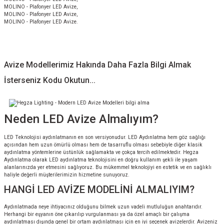
MOLINO - Plafonyer LED Avize,
MOLINO - Plafonyer LED Avize,
MOLINO - Plafonyer LED Avize.
Avize Modellerimiz Hakında Daha Fazla Bilgi Almak
İsterseniz Kodu Okutun...
Neden LED Avize Almalıyım?
LED Teknolojisi aydınlatmanın en son versiyonudur. LED Aydınlatma hem göz sağlığı
açısından hem uzun ömürlü olması hem de tasarruflu olması sebebiyle diğer klasik
aydınlatma yöntemlerine üstünlük sağlamakta ve çokça tercih edilmektedir. Hegza
Aydınlatma olarak LED aydınlatma teknolojisini en doğru kullanım şekli ile yaşam
alanlarınızda yer etmesini sağlıyoruz. Bu mükemmel teknolojiyi en estetik ve en sağlıklı
haliyle değerli müşterilerimizin hizmetine sunuyoruz.
HANGİ LED AVİZE MODELİNİ ALMALIYIM?
Aydınlatmada neye ihtiyacınız olduğunu bilmek uzun vadeli mutluluğun anahtarıdır.
Herhangi bir eşyanın öne çıkarılıp vurgulanması ya da özel amaçlı bir çalışma
aydınlatması dışında genel bir ortam aydınlatması için en iyi seçenek avizelerdir. Avizeniz