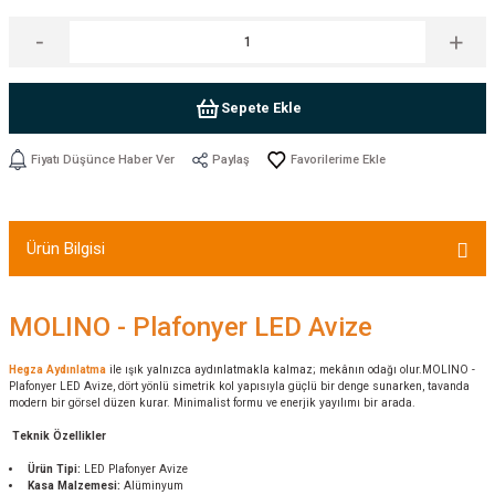
Sepete Ekle
Fiyatı Düşünce Haber Ver
Paylaş
Ürün Bilgisi
MOLINO - Plafonyer LED Avize
Hegza Aydınlatma
ile ışık yalnızca aydınlatmakla kalmaz; mekânın odağı olur.MOLINO -
Plafonyer LED Avize, dört yönlü simetrik kol yapısıyla güçlü bir denge sunarken, tavanda
modern bir görsel düzen kurar. Minimalist formu ve enerjik yayılımı bir arada.
Teknik Özellikler
Ürün Tipi:
LED Plafonyer Avize
Kasa Malzemesi:
Alüminyum