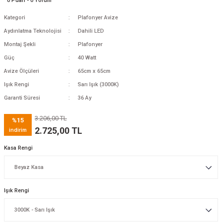
0 Puan - 0 Yorum
Kategori
Plafonyer Avize
Aydınlatma Teknolojisi
Dahili LED
Montaj Şekli
Plafonyer
Güç
40 Watt
Avize Ölçüleri
65cm x 65cm
Işık Rengi
Sarı Işık (3000K)
Garanti Süresi
36 Ay
3.206,00 TL
%15
2.725,00 TL
indirim
Kasa Rengi
Işık Rengi