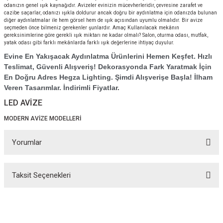
odanızın genel ışık kaynağıdır. Avizeler evinizin mücevherleridir, çevresine zarafet ve
cazibe saçarlar, odanızı ışıkla doldurur ancak doğru bir aydınlatma için odanızda bulunan
diğer aydınlatmalar ile hem görsel hem de ışık açısından uyumlu olmalıdır. Bir avize
seçmeden önce bilmeniz gerekenler şunlardır. Amaç Kullanılacak mekânın
gereksinimlerine göre gerekli ışık miktarı ne kadar olmalı? Salon, oturma odası, mutfak,
yatak odası gibi farklı mekânlarda farklı ışık değerlerine ihtiyaç duyulur.
Evine En Yakışacak Aydınlatma Ürünlerini Hemen Keşfet. Hızlı
Teslimat, Güvenli Alışveriş! Dekorasyonda Fark Yaratmak İçin
En Doğru Adres Hegza Lighting. Şimdi Alışverişe Başla! İlham
Veren Tasarımlar. İndirimli Fiyatlar.
LED AVİZE
MODERN AVİZE MODELLERİ
Yorumlar
Taksit Seçenekleri
Bu ürüne ilk yorumu siz yapın!
Yorum Yaz