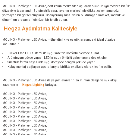
MOLINO - Plafonyer LED Avize, dört kolun merkezden açılarak oluşturduğu modern bir “X”
düzeniyle tasarlandı. Bu simetrik yapı, tavanın merkezinde dikkat çeken ama göz
yormayan bir görsel oluşturur. Dönüyormuş hissi veren bu durağan hareket, sadelik ve
dinamizm arayanlar için özel bir tercih sunar.
Hegza Aydınlatma Kalitesiyle
MOLINO - Plafonyer LED Avize, mühendislik ve estetik arasındaki ideal çizgide
konumlanır.
Flicker-Free LED sistemi ile ışığı sabit ve konforlu biçimde sunar.
Alüminyum gövde yapısı, LED’in uzun ömürlü çalışmasına destek olur.
Simetrik formu sayesinde ışığı dört yöne dengeli şekilde yayar.
Kolay montaj sağlayan aparatlarıyla birlikte eksiksiz olarak teslim edilir.
MOLINO - Plafonyer LED Avize ile yaşam alanlarınıza mimari denge ve ışık akışı
kazandırın —
Hegza Lighting
farkıyla.
MOLINO - Plafonyer LED Avize,
MOLINO - Plafonyer LED Avize,
MOLINO - Plafonyer LED Avize,
MOLINO - Plafonyer LED Avize,
MOLINO - Plafonyer LED Avize,
MOLINO - Plafonyer LED Avize,
MOLINO - Plafonyer LED Avize,
MOLINO - Plafonyer LED Avize,
MOLINO - Plafonyer LED Avize,
MOLINO - Plafonyer LED Avize,