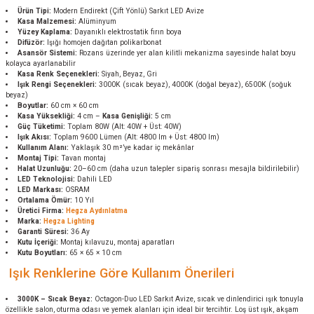
Ürün Tipi:
Modern Endirekt (Çift Yönlü) Sarkıt LED Avize
Kasa Malzemesi:
Alüminyum
Yüzey Kaplama:
Dayanıklı elektrostatik fırın boya
Difüzör:
Işığı homojen dağıtan polikarbonat
Asansör Sistemi:
Rozans üzerinde yer alan kilitli mekanizma sayesinde halat boyu
kolayca ayarlanabilir
Kasa Renk Seçenekleri:
Siyah, Beyaz, Gri
Işık Rengi Seçenekleri:
3000K (sıcak beyaz), 4000K (doğal beyaz), 6500K (soğuk
beyaz)
Boyutlar:
60 cm × 60 cm
Kasa Yüksekliği:
4 cm –
Kasa Genişliği:
5 cm
Güç Tüketimi:
Toplam 80W (Alt: 40W + Üst: 40W)
Işık Akısı:
Toplam 9600 Lümen (Alt: 4800 lm + Üst: 4800 lm)
Kullanım Alanı:
Yaklaşık 30 m²’ye kadar iç mekânlar
Montaj Tipi:
Tavan montaj
Halat Uzunluğu:
20–60 cm (daha uzun talepler sipariş sonrası mesajla bildirilebilir)
LED Teknolojisi:
Dahili LED
LED Markası:
OSRAM
Ortalama Ömür:
10 Yıl
Üretici Firma:
Hegza Aydınlatma
Marka:
Hegza Lighting
Garanti Süresi:
36 Ay
Kutu İçeriği:
Montaj kılavuzu, montaj aparatları
Kutu Boyutları:
65 × 65 × 10 cm
Işık Renklerine Göre Kullanım Önerileri
3000K – Sıcak Beyaz:
Octagon-Duo LED Sarkıt Avize, sıcak ve dinlendirici ışık tonuyla
özellikle salon, oturma odası ve yemek alanları için ideal bir tercihtir. Loş üst ışık, akşam