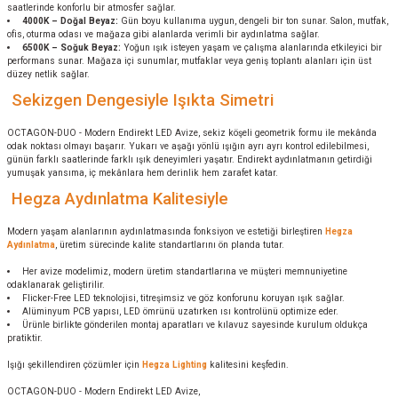
saatlerinde konforlu bir atmosfer sağlar.
4000K – Doğal Beyaz:
Gün boyu kullanıma uygun, dengeli bir ton sunar. Salon, mutfak,
ofis, oturma odası ve mağaza gibi alanlarda verimli bir aydınlatma sağlar.
6500K – Soğuk Beyaz:
Yoğun ışık isteyen yaşam ve çalışma alanlarında etkileyici bir
performans sunar. Mağaza içi sunumlar, mutfaklar veya geniş toplantı alanları için üst
düzey netlik sağlar.
Sekizgen Dengesiyle Işıkta Simetri
OCTAGON-DUO - Modern Endirekt LED Avize, sekiz köşeli geometrik formu ile mekânda
odak noktası olmayı başarır. Yukarı ve aşağı yönlü ışığın ayrı ayrı kontrol edilebilmesi,
günün farklı saatlerinde farklı ışık deneyimleri yaşatır. Endirekt aydınlatmanın getirdiği
yumuşak yansıma, iç mekânlara hem derinlik hem zarafet katar.
Hegza Aydınlatma Kalitesiyle
Modern yaşam alanlarının aydınlatmasında fonksiyon ve estetiği birleştiren
Hegza
Aydınlatma
, üretim sürecinde kalite standartlarını ön planda tutar.
Her avize modelimiz, modern üretim standartlarına ve müşteri memnuniyetine
odaklanarak geliştirilir.
Flicker-Free LED teknolojisi, titreşimsiz ve göz konforunu koruyan ışık sağlar.
Alüminyum PCB yapısı, LED ömrünü uzatırken ısı kontrolünü optimize eder.
Ürünle birlikte gönderilen montaj aparatları ve kılavuz sayesinde kurulum oldukça
pratiktir.
Işığı şekillendiren çözümler için
Hegza Lighting
kalitesini keşfedin.
OCTAGON-DUO - Modern Endirekt LED Avize,