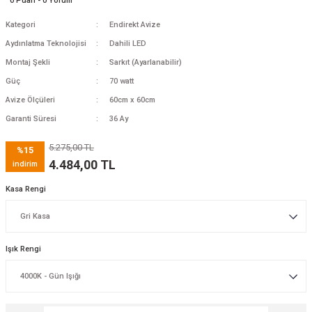
0 Puan - 0 Yorum
Kategori
Endirekt Avize
Aydınlatma Teknolojisi
Dahili LED
Montaj Şekli
Sarkıt (Ayarlanabilir)
Güç
70 watt
Avize Ölçüleri
60cm x 60cm
Garanti Süresi
36 Ay
5.275,00 TL
%15
4.484,00 TL
indirim
Kasa Rengi
Işık Rengi