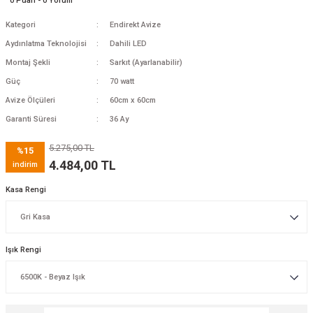
0 Puan - 0 Yorum
Kategori
Endirekt Avize
Aydınlatma Teknolojisi
Dahili LED
Montaj Şekli
Sarkıt (Ayarlanabilir)
Güç
70 watt
Avize Ölçüleri
60cm x 60cm
Garanti Süresi
36 Ay
5.275,00 TL
%15
4.484,00 TL
indirim
Kasa Rengi
Işık Rengi