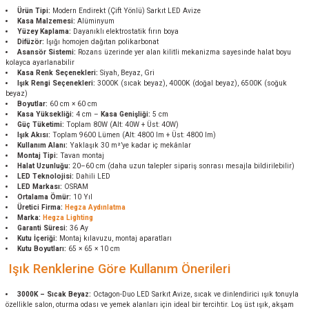
Ürün Tipi:
Modern Endirekt (Çift Yönlü) Sarkıt LED Avize
Kasa Malzemesi:
Alüminyum
Yüzey Kaplama:
Dayanıklı elektrostatik fırın boya
Difüzör:
Işığı homojen dağıtan polikarbonat
Asansör Sistemi:
Rozans üzerinde yer alan kilitli mekanizma sayesinde halat boyu
kolayca ayarlanabilir
Kasa Renk Seçenekleri:
Siyah, Beyaz, Gri
Işık Rengi Seçenekleri:
3000K (sıcak beyaz), 4000K (doğal beyaz), 6500K (soğuk
beyaz)
Boyutlar:
60 cm × 60 cm
Kasa Yüksekliği:
4 cm –
Kasa Genişliği:
5 cm
Güç Tüketimi:
Toplam 80W (Alt: 40W + Üst: 40W)
Işık Akısı:
Toplam 9600 Lümen (Alt: 4800 lm + Üst: 4800 lm)
Kullanım Alanı:
Yaklaşık 30 m²’ye kadar iç mekânlar
Montaj Tipi:
Tavan montaj
Halat Uzunluğu:
20–60 cm (daha uzun talepler sipariş sonrası mesajla bildirilebilir)
LED Teknolojisi:
Dahili LED
LED Markası:
OSRAM
Ortalama Ömür:
10 Yıl
Üretici Firma:
Hegza Aydınlatma
Marka:
Hegza Lighting
Garanti Süresi:
36 Ay
Kutu İçeriği:
Montaj kılavuzu, montaj aparatları
Kutu Boyutları:
65 × 65 × 10 cm
Işık Renklerine Göre Kullanım Önerileri
3000K – Sıcak Beyaz:
Octagon-Duo LED Sarkıt Avize, sıcak ve dinlendirici ışık tonuyla
özellikle salon, oturma odası ve yemek alanları için ideal bir tercihtir. Loş üst ışık, akşam