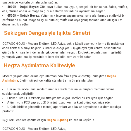
saatlerinde konforlu bir atmosfer sağlar.
4000K – Doğal Beyaz:
Gün boyu kullanıma uygun, dengeli bir ton sunar. Salon, mutfak,
ofis, oturma odası ve mağaza gibi alanlarda verimli bir aydınlatma sağlar.
6500K – Soğuk Beyaz:
Yoğun ışık isteyen yaşam ve çalışma alanlarında etkileyici bir
performans sunar. Mağaza içi sunumlar, mutfaklar veya geniş toplantı alanları için üst
düzey netlik sağlar.
Sekizgen Dengesiyle Işıkta Simetri
OCTAGON-DUO - Modern Endirekt LED Avize, sekiz köşeli geometrik formu ile mekânda
odak noktası olmayı başarır. Yukarı ve aşağı yönlü ışığın ayrı ayrı kontrol edilebilmesi,
günün farklı saatlerinde farklı ışık deneyimleri yaşatır. Endirekt aydınlatmanın getirdiği
yumuşak yansıma, iç mekânlara hem derinlik hem zarafet katar.
Hegza Aydınlatma Kalitesiyle
Modern yaşam alanlarının aydınlatmasında fonksiyon ve estetiği birleştiren
Hegza
Aydınlatma
, üretim sürecinde kalite standartlarını ön planda tutar.
Her avize modelimiz, modern üretim standartlarına ve müşteri memnuniyetine
odaklanarak geliştirilir.
Flicker-Free LED teknolojisi, titreşimsiz ve göz konforunu koruyan ışık sağlar.
Alüminyum PCB yapısı, LED ömrünü uzatırken ısı kontrolünü optimize eder.
Ürünle birlikte gönderilen montaj aparatları ve kılavuz sayesinde kurulum oldukça
pratiktir.
Işığı şekillendiren çözümler için
Hegza Lighting
kalitesini keşfedin.
OCTAGON-DUO - Modern Endirekt LED Avize,