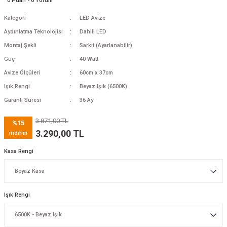
0 Puan - 0 Yorum
Kategori
LED Avize
Aydınlatma Teknolojisi
Dahili LED
Montaj Şekli
Sarkıt (Ayarlanabilir)
Güç
40 Watt
Avize Ölçüleri
60cm x 37cm
Işık Rengi
Beyaz Işık (6500K)
Garanti Süresi
36 Ay
3.871,00 TL
%15
3.290,00 TL
indirim
Kasa Rengi
Işık Rengi