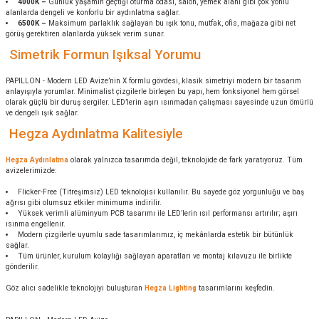
4000K –
Günlük yaşamın geçtiği oturma odası, salon, yemek alanı gibi çok yönlü
alanlarda dengeli ve konforlu bir aydınlatma sağlar.
6500K –
Maksimum parlaklık sağlayan bu ışık tonu, mutfak, ofis, mağaza gibi net
görüş gerektiren alanlarda yüksek verim sunar.
Simetrik Formun Işıksal Yorumu
PAPILLON - Modern LED Avize’nin X formlu gövdesi, klasik simetriyi modern bir tasarım
anlayışıyla yorumlar. Minimalist çizgilerle birleşen bu yapı, hem fonksiyonel hem görsel
olarak güçlü bir duruş sergiler. LED’lerin aşırı ısınmadan çalışması sayesinde uzun ömürlü
ve dengeli ışık sağlar.
Hegza Aydınlatma Kalitesiyle
Hegza Aydınlatma
olarak yalnızca tasarımda değil, teknolojide de fark yaratıyoruz. Tüm
avizelerimizde:
Flicker-Free (Titreşimsiz) LED teknolojisi kullanılır. Bu sayede göz yorgunluğu ve baş
ağrısı gibi olumsuz etkiler minimuma indirilir.
Yüksek verimli alüminyum PCB tasarımı ile LED’lerin ısıl performansı artırılır; aşırı
ısınma engellenir.
Modern çizgilerle uyumlu sade tasarımlarımız, iç mekânlarda estetik bir bütünlük
sağlar.
Tüm ürünler, kurulum kolaylığı sağlayan aparatları ve montaj kılavuzu ile birlikte
gönderilir.
Göz alıcı sadelikle teknolojiyi buluşturan
Hegza Lighting
tasarımlarını keşfedin.