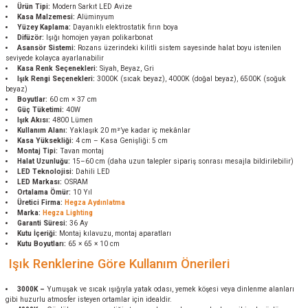
Ürün Tipi:
Modern Sarkıt LED Avize
Kasa Malzemesi:
Alüminyum
Yüzey Kaplama:
Dayanıklı elektrostatik fırın boya
Difüzör:
Işığı homojen yayan polikarbonat
Asansör Sistemi:
Rozans üzerindeki kilitli sistem sayesinde halat boyu istenilen
seviyede kolayca ayarlanabilir
Kasa Renk Seçenekleri:
Siyah, Beyaz, Gri
Işık Rengi Seçenekleri:
3000K (sıcak beyaz), 4000K (doğal beyaz), 6500K (soğuk
beyaz)
Boyutlar:
60 cm × 37 cm
Güç Tüketimi:
40W
Işık Akısı:
4800 Lümen
Kullanım Alanı:
Yaklaşık 20 m²’ye kadar iç mekânlar
Kasa Yüksekliği:
4 cm – Kasa Genişliği: 5 cm
Montaj Tipi:
Tavan montaj
Halat Uzunluğu:
15–60 cm (daha uzun talepler sipariş sonrası mesajla bildirilebilir)
LED Teknolojisi:
Dahili LED
LED Markası:
OSRAM
Ortalama Ömür:
10 Yıl
Üretici Firma:
Hegza Aydınlatma
Marka:
Hegza Lighting
Garanti Süresi:
36 Ay
Kutu İçeriği:
Montaj kılavuzu, montaj aparatları
Kutu Boyutları:
65 × 65 × 10 cm
Işık Renklerine Göre Kullanım Önerileri
3000K –
Yumuşak ve sıcak ışığıyla yatak odası, yemek köşesi veya dinlenme alanları
gibi huzurlu atmosfer isteyen ortamlar için idealdir.