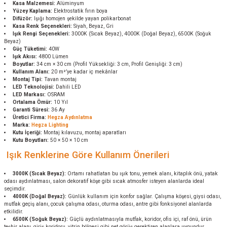
Kasa Malzemesi:
Alüminyum
Yüzey Kaplama:
Elektrostatik fırın boya
Difüzör:
Işığı homojen şekilde yayan polikarbonat
Kasa Renk Seçenekleri:
Siyah, Beyaz, Gri
Işık Rengi Seçenekleri:
3000K (Sıcak Beyaz), 4000K (Doğal Beyaz), 6500K (Soğuk
Beyaz)
Güç Tüketimi:
40W
Işık Akısı:
4800 Lümen
Boyutlar:
34 cm × 30 cm (Profil Yüksekliği: 3 cm, Profil Genişliği: 3 cm)
Kullanım Alanı:
20 m²’ye kadar iç mekânlar
Montaj Tipi:
Tavan montaj
LED Teknolojisi:
Dahili LED
LED Markası:
OSRAM
Ortalama Ömür:
10 Yıl
Garanti Süresi:
36 Ay
Üretici Firma:
Hegza Aydınlatma
Marka:
Hegza Lighting
Kutu İçeriği:
Montaj kılavuzu, montaj aparatları
Kutu Boyutları:
50 × 50 × 10 cm
Işık Renklerine Göre Kullanım Önerileri
3000K (Sıcak Beyaz):
Ortamı rahatlatan bu ışık tonu, yemek alanı, kitaplık önü, yatak
odası aydınlatması, salon dekoratif köşe gibi sıcak atmosfer isteyen alanlarda ideal
seçimdir.
4000K (Doğal Beyaz):
Günlük kullanım için konfor sağlar. Çalışma köşesi, giysi odası,
mutfak geçiş alanı, çocuk çalışma odası, oturma odası, antre gibi fonksiyonel alanlarda
etkilidir.
6500K (Soğuk Beyaz):
Güçlü aydınlatmasıyla mutfak, koridor, ofis içi, raf önü, ürün
teşhir alanı, giriş koridoru, vitrin bölgesi gibi net görüş gerektiren alanlara uygundur.