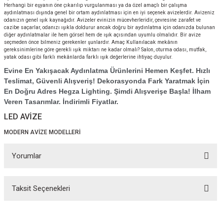
Herhangi bir eşyanın öne çıkarılıp vurgulanması ya da özel amaçlı bir çalışma
aydınlatması dışında genel bir ortam aydınlatması için en iyi seçenek avizelerdir. Avizeniz
odanızın genel ışık kaynağıdır. Avizeler evinizin mücevherleridir, çevresine zarafet ve
cazibe saçarlar, odanızı ışıkla doldurur ancak doğru bir aydınlatma için odanızda bulunan
diğer aydınlatmalar ile hem görsel hem de ışık açısından uyumlu olmalıdır. Bir avize
seçmeden önce bilmeniz gerekenler şunlardır. Amaç Kullanılacak mekânın
gereksinimlerine göre gerekli ışık miktarı ne kadar olmalı? Salon, oturma odası, mutfak,
yatak odası gibi farklı mekânlarda farklı ışık değerlerine ihtiyaç duyulur.
Evine En Yakışacak Aydınlatma Ürünlerini Hemen Keşfet. Hızlı
Teslimat, Güvenli Alışveriş! Dekorasyonda Fark Yaratmak İçin
En Doğru Adres Hegza Lighting. Şimdi Alışverişe Başla! İlham
Veren Tasarımlar. İndirimli Fiyatlar.
LED AVİZE
MODERN AVİZE MODELLERİ
Yorumlar
Taksit Seçenekleri
Bu ürüne ilk yorumu siz yapın!