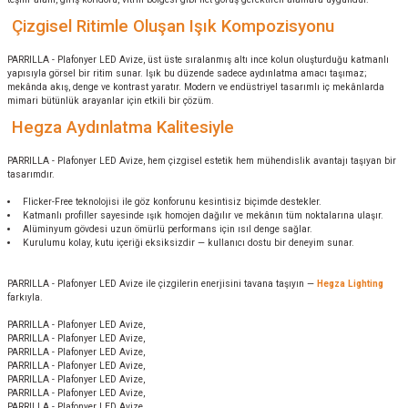
Çizgisel Ritimle Oluşan Işık Kompozisyonu
PARRILLA - Plafonyer LED Avize, üst üste sıralanmış altı ince kolun oluşturduğu katmanlı
yapısıyla görsel bir ritim sunar. Işık bu düzende sadece aydınlatma amacı taşımaz;
mekânda akış, denge ve kontrast yaratır. Modern ve endüstriyel tasarımlı iç mekânlarda
mimari bütünlük arayanlar için etkili bir çözüm.
Hegza Aydınlatma Kalitesiyle
PARRILLA - Plafonyer LED Avize, hem çizgisel estetik hem mühendislik avantajı taşıyan bir
tasarımdır.
Flicker-Free teknolojisi ile göz konforunu kesintisiz biçimde destekler.
Katmanlı profiller sayesinde ışık homojen dağılır ve mekânın tüm noktalarına ulaşır.
Alüminyum gövdesi uzun ömürlü performans için ısıl denge sağlar.
Kurulumu kolay, kutu içeriği eksiksizdir — kullanıcı dostu bir deneyim sunar.
PARRILLA - Plafonyer LED Avize ile çizgilerin enerjisini tavana taşıyın —
Hegza Lighting
farkıyla.
PARRILLA - Plafonyer LED Avize,
PARRILLA - Plafonyer LED Avize,
PARRILLA - Plafonyer LED Avize,
PARRILLA - Plafonyer LED Avize,
PARRILLA - Plafonyer LED Avize,
PARRILLA - Plafonyer LED Avize,
PARRILLA - Plafonyer LED Avize,