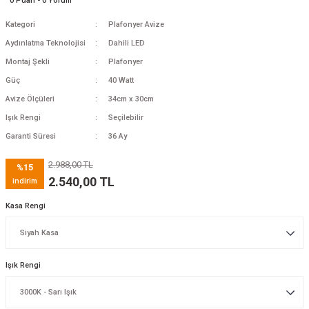
0 Puan - 0 Yorum
Kategori
Plafonyer Avize
Aydınlatma Teknolojisi
Dahili LED
Montaj Şekli
Plafonyer
Güç
40 Watt
Avize Ölçüleri
34cm x 30cm
Işık Rengi
Seçilebilir
Garanti Süresi
36 Ay
2.988,00 TL
%15
2.540,00 TL
indirim
Kasa Rengi
Işık Rengi