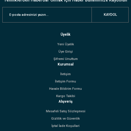
Yeniliklerden Haberdar Olmak İçin Haber Bültenimize Kaydolun
KAYDOL
Üyelik
Yeni Üyelik
Üye Girişi
Şifremi Unuttum
Kurumsal
İletişim
İletişim Formu
Havale Bildirim Formu
Kargo Takibi
Alışveriş
Mesafeli Satış Sözleşmesi
Gizlilik ve Güvenlik
İptal İade Koşullari