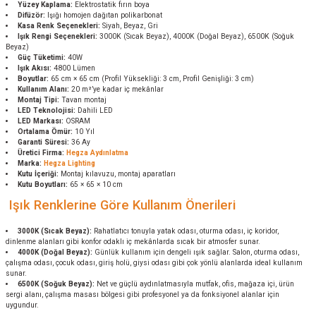
Yüzey Kaplama:
Elektrostatik fırın boya
Difüzör:
Işığı homojen dağıtan polikarbonat
Kasa Renk Seçenekleri:
Siyah, Beyaz, Gri
Işık Rengi Seçenekleri:
3000K (Sıcak Beyaz), 4000K (Doğal Beyaz), 6500K (Soğuk
Beyaz)
Güç Tüketimi:
40W
Işık Akısı:
4800 Lümen
Boyutlar:
65 cm × 65 cm (Profil Yüksekliği: 3 cm, Profil Genişliği: 3 cm)
Kullanım Alanı:
20 m²’ye kadar iç mekânlar
Montaj Tipi:
Tavan montaj
LED Teknolojisi:
Dahili LED
LED Markası:
OSRAM
Ortalama Ömür:
10 Yıl
Garanti Süresi:
36 Ay
Üretici Firma:
Hegza Aydınlatma
Marka:
Hegza Lighting
Kutu İçeriği:
Montaj kılavuzu, montaj aparatları
Kutu Boyutları:
65 × 65 × 10 cm
Işık Renklerine Göre Kullanım Önerileri
3000K (Sıcak Beyaz):
Rahatlatıcı tonuyla yatak odası, oturma odası, iç koridor,
dinlenme alanları gibi konfor odaklı iç mekânlarda sıcak bir atmosfer sunar.
4000K (Doğal Beyaz):
Günlük kullanım için dengeli ışık sağlar. Salon, oturma odası,
çalışma odası, çocuk odası, giriş holü, giysi odası gibi çok yönlü alanlarda ideal kullanım
sunar.
6500K (Soğuk Beyaz):
Net ve güçlü aydınlatmasıyla mutfak, ofis, mağaza içi, ürün
sergi alanı, çalışma masası bölgesi gibi profesyonel ya da fonksiyonel alanlar için
uygundur.