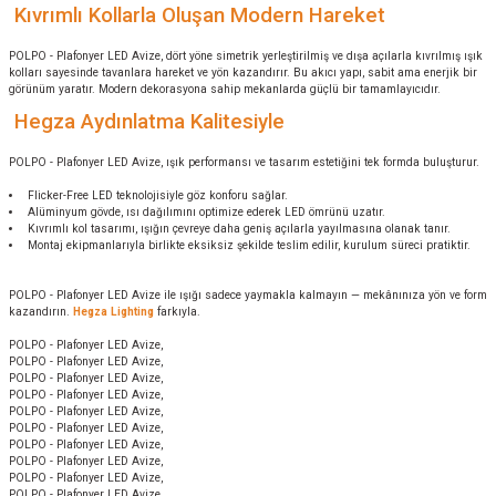
Kıvrımlı Kollarla Oluşan Modern Hareket
POLPO - Plafonyer LED Avize, dört yöne simetrik yerleştirilmiş ve dışa açılarla kıvrılmış ışık
kolları sayesinde tavanlara hareket ve yön kazandırır. Bu akıcı yapı, sabit ama enerjik bir
görünüm yaratır. Modern dekorasyona sahip mekanlarda güçlü bir tamamlayıcıdır.
Hegza Aydınlatma Kalitesiyle
POLPO - Plafonyer LED Avize, ışık performansı ve tasarım estetiğini tek formda buluşturur.
Flicker-Free LED teknolojisiyle göz konforu sağlar.
Alüminyum gövde, ısı dağılımını optimize ederek LED ömrünü uzatır.
Kıvrımlı kol tasarımı, ışığın çevreye daha geniş açılarla yayılmasına olanak tanır.
Montaj ekipmanlarıyla birlikte eksiksiz şekilde teslim edilir, kurulum süreci pratiktir.
POLPO - Plafonyer LED Avize ile ışığı sadece yaymakla kalmayın — mekânınıza yön ve form
kazandırın.
Hegza Lighting
farkıyla.
POLPO - Plafonyer LED Avize,
POLPO - Plafonyer LED Avize,
POLPO - Plafonyer LED Avize,
POLPO - Plafonyer LED Avize,
POLPO - Plafonyer LED Avize,
POLPO - Plafonyer LED Avize,
POLPO - Plafonyer LED Avize,
POLPO - Plafonyer LED Avize,
POLPO - Plafonyer LED Avize,
POLPO - Plafonyer LED Avize,