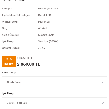
0 Puan - 0 Yorum
Kategori
Plafonyer Avize
Aydınlatma Teknolojisi
Dahili LED
Montaj Şekli
Plafonyer
Güç
40 Watt
Avize Ölçüleri
65cm x 65cm
Işık Rengi
Sarı Işık (3000K)
Garanti Süresi
36 Ay
3.365,00 TL
%15
2.860,00 TL
indirim
Kasa Rengi
Işık Rengi