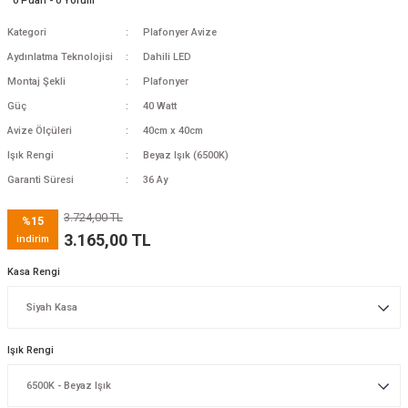
0 Puan - 0 Yorum
Kategori
Plafonyer Avize
Aydınlatma Teknolojisi
Dahili LED
Montaj Şekli
Plafonyer
Güç
40 Watt
Avize Ölçüleri
40cm x 40cm
Işık Rengi
Beyaz Işık (6500K)
Garanti Süresi
36 Ay
3.724,00 TL
%15
3.165,00 TL
indirim
Kasa Rengi
Işık Rengi