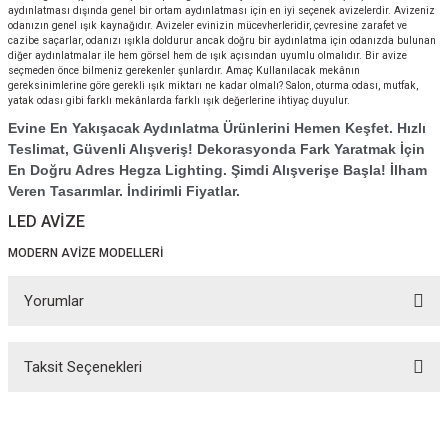
aydınlatması dışında genel bir ortam aydınlatması için en iyi seçenek avizelerdir. Avizeniz
odanızın genel ışık kaynağıdır. Avizeler evinizin mücevherleridir, çevresine zarafet ve
cazibe saçarlar, odanızı ışıkla doldurur ancak doğru bir aydınlatma için odanızda bulunan
diğer aydınlatmalar ile hem görsel hem de ışık açısından uyumlu olmalıdır. Bir avize
seçmeden önce bilmeniz gerekenler şunlardır. Amaç Kullanılacak mekânın
gereksinimlerine göre gerekli ışık miktarı ne kadar olmalı? Salon, oturma odası, mutfak,
yatak odası gibi farklı mekânlarda farklı ışık değerlerine ihtiyaç duyulur.
Evine En Yakışacak Aydınlatma Ürünlerini Hemen Keşfet. Hızlı
Teslimat, Güvenli Alışveriş! Dekorasyonda Fark Yaratmak İçin
En Doğru Adres Hegza Lighting. Şimdi Alışverişe Başla! İlham
Veren Tasarımlar. İndirimli Fiyatlar.
LED AVİZE
MODERN AVİZE MODELLERİ
Yorumlar
Taksit Seçenekleri
Bu ürüne ilk yorumu siz yapın!