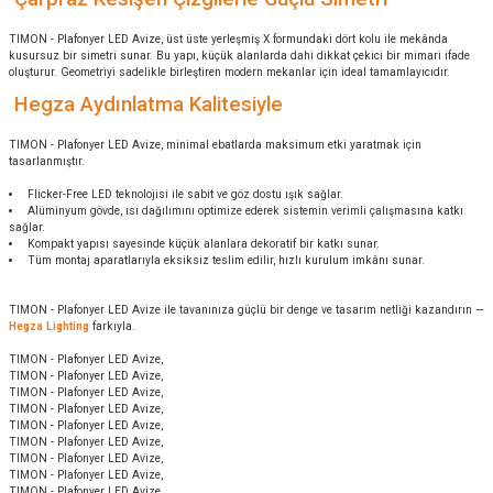
TIMON - Plafonyer LED Avize, üst üste yerleşmiş X formundaki dört kolu ile mekânda
kusursuz bir simetri sunar. Bu yapı, küçük alanlarda dahi dikkat çekici bir mimari ifade
oluşturur. Geometriyi sadelikle birleştiren modern mekanlar için ideal tamamlayıcıdır.
Hegza Aydınlatma Kalitesiyle
TIMON - Plafonyer LED Avize, minimal ebatlarda maksimum etki yaratmak için
tasarlanmıştır.
Flicker-Free LED teknolojisi ile sabit ve göz dostu ışık sağlar.
Alüminyum gövde, ısı dağılımını optimize ederek sistemin verimli çalışmasına katkı
sağlar.
Kompakt yapısı sayesinde küçük alanlara dekoratif bir katkı sunar.
Tüm montaj aparatlarıyla eksiksiz teslim edilir, hızlı kurulum imkânı sunar.
TIMON - Plafonyer LED Avize ile tavanınıza güçlü bir denge ve tasarım netliği kazandırın —
Hegza Lighting
farkıyla.
TIMON - Plafonyer LED Avize,
TIMON - Plafonyer LED Avize,
TIMON - Plafonyer LED Avize,
TIMON - Plafonyer LED Avize,
TIMON - Plafonyer LED Avize,
TIMON - Plafonyer LED Avize,
TIMON - Plafonyer LED Avize,
TIMON - Plafonyer LED Avize,
TIMON - Plafonyer LED Avize,