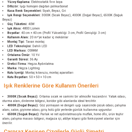
Yüzey Kaplama:
Elektrostatik fırın boya
Difüzör:
Işığı homojen dağıtan polikarbonat
Kasa Renk Seçenekleri:
Siyah, Beyaz, Gri
Işık Rengi Seçenekleri:
3000K (Sıcak Beyaz), 4000K (Doğal Beyaz), 6500K (Soğuk
Beyaz)
Güç Tüketimi:
40W
Işık Akısı:
4800 Lümen
Boyutlar:
40 cm × 40 cm (Profil Yüksekliği: 3 cm, Profil Genişliği: 3 cm)
Kullanım Alanı:
20 m²’ye kadar iç mekânlar
Montaj Tipi:
Tavan montaj
LED Teknolojisi:
Dahili LED
LED Markası:
OSRAM
Ortalama Ömür:
10 Yıl
Garanti Süresi:
36 Ay
Üretici Firma:
Hegza Aydınlatma
Marka:
Hegza Lighting
Kutu İçeriği:
Montaj kılavuzu, montaj aparatları
Kutu Boyutları:
50 × 50 × 10 cm
Işık Renklerine Göre Kullanım Önerileri
3000K (Sıcak Beyaz):
Ortama sıcak ve samimi bir atmosfer kazandırır. Yatak odası,
oturma alanı, dinlenme bölgesi, koridor gibi alanlarda ideal tercihtir.
4000K (Doğal Beyaz):
Göz yormayan ve dengeli ışığı sayesinde çocuk odası, çalışma
alanı, salon, giyinme odası, giriş holü gibi yerlerde günlük kullanıma uygundur.
6500K (Soğuk Beyaz):
Parlak ve net aydınlatmasıyla mutfak, home ofis, ürün teşhir
alanı, çalışma masası bölgesi, mağaza içi, atölye köşesi gibi fonksiyonel alanlar için
önerilir.
Çarpraz Kesişen Çizgilerle Güçlü Simetri