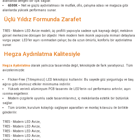
alanlarda dengeli bir ışık sağlar.
6500K –
Net ve güçlü aydınlatması ile mutfak, ofis, çalışma odası ve mağaza gibi
alanlarda yüksek performans sunar.
Üçlü Yıldız Formunda Zarafet
TRES - Modern LED Avize modeli, üç profilli yapısıyla sadece ışık kaynağı değil, mekânın
görsel merkezine dönüşen bir objedir. Hem modern hem ikonik yapısıyla mimari detaylara
vurgu yapar. LED’ler aşırı ısınmadan çalışır, bu da uzun ömürlü, konforlu bir aydınlatma
sunar.
Hegza Aydınlatma Kalitesiyle
Hegza Aydınlatma
olarak yalnızca tasarımda değil, teknolojide de fark yaratıyoruz. Tüm
avizelerimizde:
Flicker-Free (Titreşimsiz) LED teknolojisi kullanılır. Bu sayede göz yorgunluğu ve baş
ağrısı gibi olumsuz etkiler minimuma indirilir.
Yüksek verimli alüminyum PCB tasarımı ile LED’lerin ısıl performansı artırılır; aşırı
ısınma engellenir.
Modern çizgilerle uyumlu sade tasarımlarımız, iç mekânlarda estetik bir bütünlük
sağlar.
Tüm ürünler, kurulum kolaylığı sağlayan aparatları ve montaj kılavuzu ile birlikte
gönderilir.
TRES - Modern LED Avize,
TRES - Modern LED Avize,
TRES - Modern LED Avize,
TRES - Modern LED Avize,