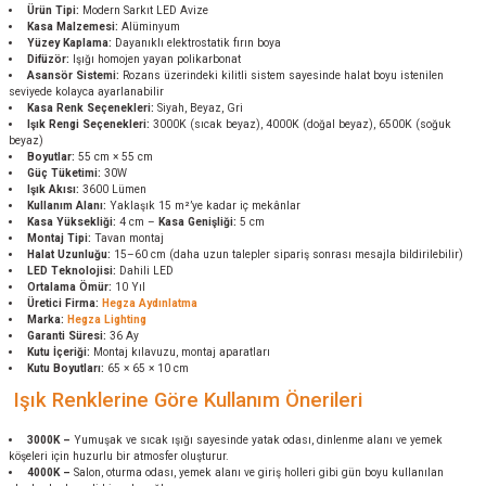
Ürün Tipi:
Modern Sarkıt LED Avize
Kasa Malzemesi:
Alüminyum
Yüzey Kaplama:
Dayanıklı elektrostatik fırın boya
Difüzör:
Işığı homojen yayan polikarbonat
Asansör Sistemi:
Rozans üzerindeki kilitli sistem sayesinde halat boyu istenilen
seviyede kolayca ayarlanabilir
Kasa Renk Seçenekleri:
Siyah, Beyaz, Gri
Işık Rengi Seçenekleri:
3000K (sıcak beyaz), 4000K (doğal beyaz), 6500K (soğuk
beyaz)
Boyutlar:
55 cm × 55 cm
Güç Tüketimi:
30W
Işık Akısı:
3600 Lümen
Kullanım Alanı:
Yaklaşık 15 m²’ye kadar iç mekânlar
Kasa Yüksekliği:
4 cm –
Kasa Genişliği:
5 cm
Montaj Tipi:
Tavan montaj
Halat Uzunluğu:
15–60 cm (daha uzun talepler sipariş sonrası mesajla bildirilebilir)
LED Teknolojisi:
Dahili LED
Ortalama Ömür:
10 Yıl
Üretici Firma:
Hegza Aydınlatma
Marka:
Hegza Lighting
Garanti Süresi:
36 Ay
Kutu İçeriği:
Montaj kılavuzu, montaj aparatları
Kutu Boyutları:
65 × 65 × 10 cm
Işık Renklerine Göre Kullanım Önerileri
3000K –
Yumuşak ve sıcak ışığı sayesinde yatak odası, dinlenme alanı ve yemek
köşeleri için huzurlu bir atmosfer oluşturur.
4000K –
Salon, oturma odası, yemek alanı ve giriş holleri gibi gün boyu kullanılan