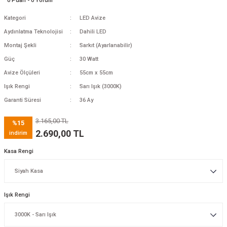
0 Puan - 0 Yorum
Kategori
LED Avize
Aydınlatma Teknolojisi
Dahili LED
Montaj Şekli
Sarkıt (Ayarlanabilir)
Güç
30 Watt
Avize Ölçüleri
55cm x 55cm
Işık Rengi
Sarı Işık (3000K)
Garanti Süresi
36 Ay
3.165,00 TL
%15
2.690,00 TL
indirim
Kasa Rengi
Işık Rengi