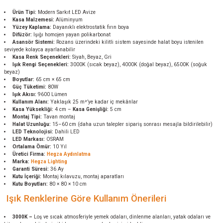
Ürün Tipi:
Modern Sarkıt LED Avize
Kasa Malzemesi:
Alüminyum
Yüzey Kaplama:
Dayanıklı elektrostatik fırın boya
Difüzör:
Işığı homojen yayan polikarbonat
Asansör Sistemi:
Rozans üzerindeki kilitli sistem sayesinde halat boyu istenilen
seviyede kolayca ayarlanabilir
Kasa Renk Seçenekleri:
Siyah, Beyaz, Gri
Işık Rengi Seçenekleri:
3000K (sıcak beyaz), 4000K (doğal beyaz), 6500K (soğuk
beyaz)
Boyutlar:
65 cm × 65 cm
Güç Tüketimi:
80W
Işık Akısı:
9600 Lümen
Kullanım Alanı:
Yaklaşık 25 m²’ye kadar iç mekânlar
Kasa Yüksekliği:
4 cm –
Kasa Genişliği:
5 cm
Montaj Tipi:
Tavan montaj
Halat Uzunluğu:
15–60 cm (daha uzun talepler sipariş sonrası mesajla bildirilebilir)
LED Teknolojisi:
Dahili LED
LED Markası:
OSRAM
Ortalama Ömür:
10 Yıl
Üretici Firma:
Hegza Aydınlatma
Marka:
Hegza Lighting
Garanti Süresi:
36 Ay
Kutu İçeriği:
Montaj kılavuzu, montaj aparatları
Kutu Boyutları:
80 × 80 × 10 cm
Işık Renklerine Göre Kullanım Önerileri
3000K
–
Loş ve sıcak atmosferiyle yemek odaları, dinlenme alanları, yatak odaları ve