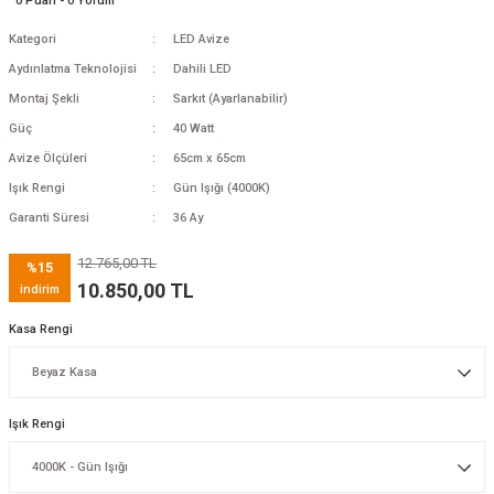
0 Puan - 0 Yorum
Kategori
LED Avize
Aydınlatma Teknolojisi
Dahili LED
Montaj Şekli
Sarkıt (Ayarlanabilir)
Güç
40 Watt
Avize Ölçüleri
65cm x 65cm
Işık Rengi
Gün Işığı (4000K)
Garanti Süresi
36 Ay
12.765,00 TL
%15
10.850,00 TL
indirim
Kasa Rengi
Işık Rengi