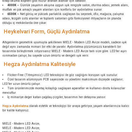
kitap okuma köşeleri gibi huzur aranan alanlar için idealdir.
4000K
–
Günlük yaşamın akışına uygun ışık rengiyle salon, oturma odası, yemek alanı,
mutfak ve çok amaçlı yaşam alanları için konforlu bir aydınlatma sunar.
6500K
–
Net görüş ve yüksek parlaklık sağlayan bu seçenek, ofis, mağaza, çalışma
odası, tezgâh üstü alanlar ve toplantı salonları gibi fonksiyonel ihtiyaçların ön planda
olduğu iç mekânlarda öne çıkar.
Heykelvari Form, Güçlü Aydınlatma
Altıgenlerin geometrik uyumuyla şekillenen MIELE - Modern LED Avize modeli, sadece ışık
değil aynı zamanda mimari bir etki de yaratır. Aydınlatma çözümünüzü karakterli bir
tasarımla birleştirmek istiyorsanız MIELE - Modern LED Avize tam size göre. LED’ler aşırı
ısınmadan çalışır, bu sayede uzun ömürlü ve dengeli ışık verir.
Hegza Aydınlatma Kalitesiyle
Flicker-Free (Titreşimsiz) LED teknolojisi ile göz sağlığını koruyan ışık sunulur.
Özel tasarım alüminyum PCB sayesinde ısı yönetimi maksimum düzeyde sağlanır;
LED’ler uzun ömürlü çalışır.
Tüm ürünlerimizde montaj kolaylığı sağlayan aparatlar ve kullanıcı dostu kılavuzlar
mevcuttur.
İç mimariye değer katan çağdaş çizgiler, tasarımın her detayına yansır.
Hegza Aydınlatma
olarak estetik ve teknolojiyi bir araya getiriyor, yaşam alanlarınıza kalıcı
bir kalite katıyoruz.
MIELE - Modern LED Avize,
MIELE - Modern LED Avize,