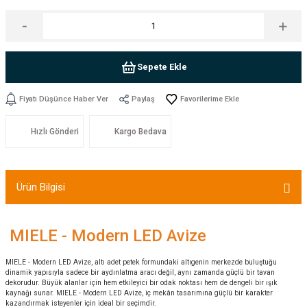
Sepete Ekle
Fiyatı Düşünce Haber Ver
Paylaş
Hızlı Gönderi
Kargo Bedava
Ürün Bilgisi
MIELE - Modern LED Avize
MIELE - Modern LED Avize, altı adet petek formundaki altıgenin merkezde buluştuğu
dinamik yapısıyla sadece bir aydınlatma aracı değil, aynı zamanda güçlü bir tavan
dekorudur. Büyük alanlar için hem etkileyici bir odak noktası hem de dengeli bir ışık
kaynağı sunar. MIELE - Modern LED Avize, iç mekân tasarımına güçlü bir karakter
kazandırmak isteyenler için ideal bir seçimdir.