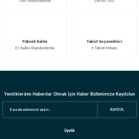
Tüm Alışverişlerde
256 BİT SSL
7.980,00 TL
6.762,00 TL
6.783,00 TL
5.748,00 TL
%15 indirim
STELLA - Modern LED Avize
Yüksek Kalite
Taksit Seçenekleri
E1 Kalite Standardında
9 Taksit İmkanı
6.762,00 TL
5.748,00 TL
Yeniliklerden Haberdar Olmak İçin Haber Bültenimize Kaydolun
KAYDOL
Üyelik