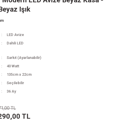
 Modern LED Avize Beyaz Kasa -
Beyaz Işık
rum
LED Avize
Dahili LED
Sarkıt (Ayarlanabilir)
40 Watt
135cm x 22cm
Seçilebilir
36 Ay
71,00 TL
290,00 TL