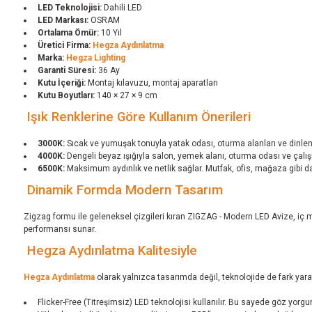
LED Teknolojisi:
Dahili LED
LED Markası:
OSRAM
Ortalama Ömür:
10 Yıl
Üretici Firma:
Hegza Aydınlatma
Marka:
Hegza Lighting
Garanti Süresi:
36 Ay
Kutu İçeriği:
Montaj kılavuzu, montaj aparatları
Kutu Boyutları:
140 × 27 × 9 cm
Işık Renklerine Göre Kullanım Önerileri
3000K:
Sıcak ve yumuşak tonuyla yatak odası, oturma alanları ve dinlenm
4000K:
Dengeli beyaz ışığıyla salon, yemek alanı, oturma odası ve çalı
6500K:
Maksimum aydınlık ve netlik sağlar. Mutfak, ofis, mağaza gibi dah
Dinamik Formda Modern Tasarım
Zigzag formu ile geleneksel çizgileri kıran ZIGZAG - Modern LED Avize, iç m
performansı sunar.
Hegza Aydınlatma Kalitesiyle
Hegza Aydınlatma
olarak yalnızca tasarımda değil, teknolojide de fark yar
Flicker-Free (Titreşimsiz) LED teknolojisi kullanılır. Bu sayede göz yorgu