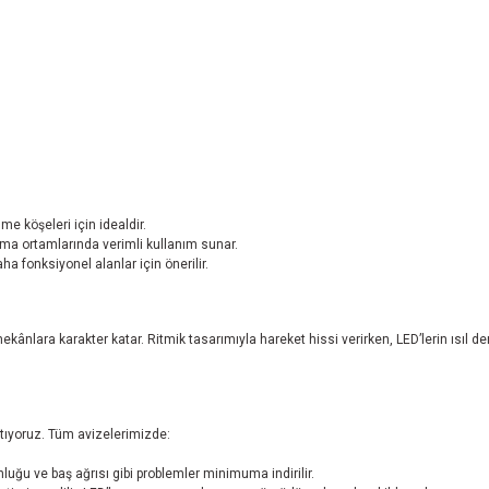
e köşeleri için idealdir.
şma ortamlarında verimli kullanım sunar.
a fonksiyonel alanlar için önerilir.
ekânlara karakter katar. Ritmik tasarımıyla hareket hissi verirken, LED’lerin ısıl
atıyoruz. Tüm avizelerimizde:
nluğu ve baş ağrısı gibi problemler minimuma indirilir.