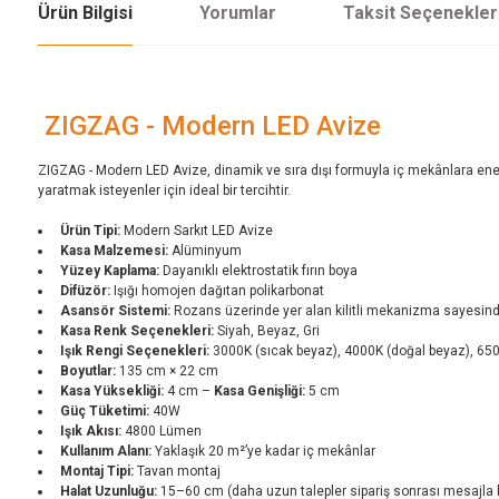
Ürün Bilgisi
Yorumlar
Taksit Seçenekler
ZIGZAG - Modern LED Avize
ZIGZAG - Modern LED Avize, dinamik ve sıra dışı formuyla iç mekânlara ener
yaratmak isteyenler için ideal bir tercihtir.
Ürün Tipi:
Modern Sarkıt LED Avize
Kasa Malzemesi:
Alüminyum
Yüzey Kaplama:
Dayanıklı elektrostatik fırın boya
Difüzör:
Işığı homojen dağıtan polikarbonat
Asansör Sistemi:
Rozans üzerinde yer alan kilitli mekanizma sayesinde
Kasa Renk Seçenekleri:
Siyah, Beyaz, Gri
Işık Rengi Seçenekleri:
3000K (sıcak beyaz), 4000K (doğal beyaz), 65
Boyutlar:
135 cm × 22 cm
Kasa Yüksekliği:
4 cm –
Kasa Genişliği:
5 cm
Güç Tüketimi:
40W
Işık Akısı:
4800 Lümen
Kullanım Alanı:
Yaklaşık 20 m²’ye kadar iç mekânlar
Montaj Tipi:
Tavan montaj
Halat Uzunluğu:
15–60 cm (daha uzun talepler sipariş sonrası mesajla bil