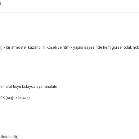
i
jik bir atmosfer kazandırır. Köşeli ve ritmik yapısı sayesinde hem görsel odak no
 halat boyu kolayca ayarlanabilir
00K (soğuk beyaz)
dirilebilir)