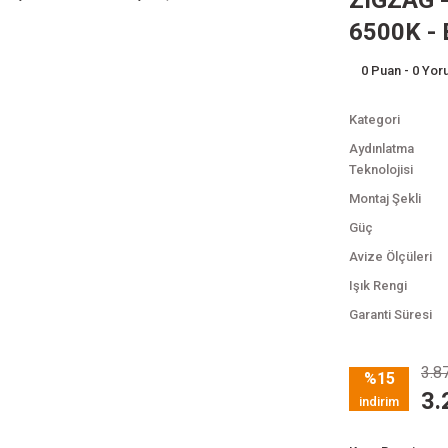
ZIGZAG -
6500K - 
0 Puan - 0 Yo
Kategori
Aydınlatma
Teknolojisi
Montaj Şekli
Güç
Avize Ölçüleri
Işık Rengi
Garanti Süresi
3.8
%15
3.
indirim