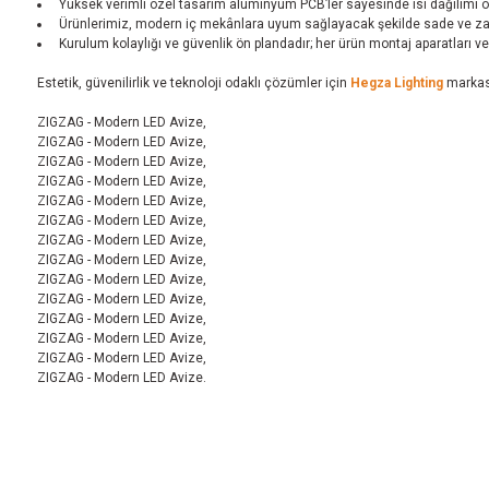
Yüksek verimli özel tasarım alüminyum PCB’ler sayesinde ısı dağılımı opti
Ürünlerimiz, modern iç mekânlara uyum sağlayacak şekilde sade ve zaman
Kurulum kolaylığı ve güvenlik ön plandadır; her ürün montaj aparatları ve aç
Estetik, güvenilirlik ve teknoloji odaklı çözümler için
Hegza Lighting
markası
ZIGZAG - Modern LED Avize,
ZIGZAG - Modern LED Avize,
ZIGZAG - Modern LED Avize,
ZIGZAG - Modern LED Avize,
ZIGZAG - Modern LED Avize,
ZIGZAG - Modern LED Avize,
ZIGZAG - Modern LED Avize,
ZIGZAG - Modern LED Avize,
ZIGZAG - Modern LED Avize,
ZIGZAG - Modern LED Avize,
ZIGZAG - Modern LED Avize,
ZIGZAG - Modern LED Avize,
ZIGZAG - Modern LED Avize,
ZIGZAG - Modern LED Avize.