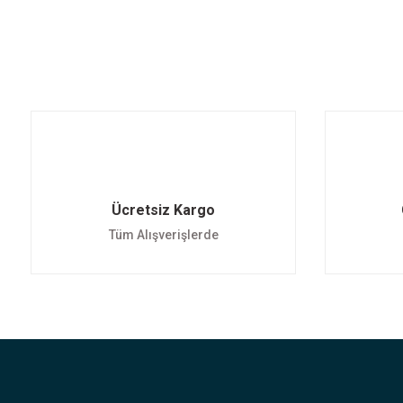
%15 indirim
%15 indirim
GABBIANO - Modern LED Avize
TRES - Modern LED Avize
2.335,00 TL
2.690,00 TL
2.747,00 TL
3.165,00 TL
Ücretsiz Kargo
Tüm Alışverişlerde