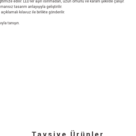
mize edilir. LED’ler aşırı ısınmadan, uzun ömürlü ve kararlı şekilde çalışır.
sız tasarım anlayışıyla geliştirilir.
ıklamalı kılavuz ile birlikte gönderilir.
yla tanışın.
Tavsiye Ürünler