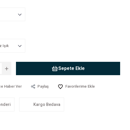
Sepete Ekle
ce Haber Ver
Paylaş
önderi
Kargo Bedava